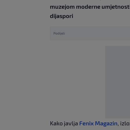
muzejom moderne umjetnosti 
dijaspori
Podijeli
Kako javlja
Fenix Magazin
, izl