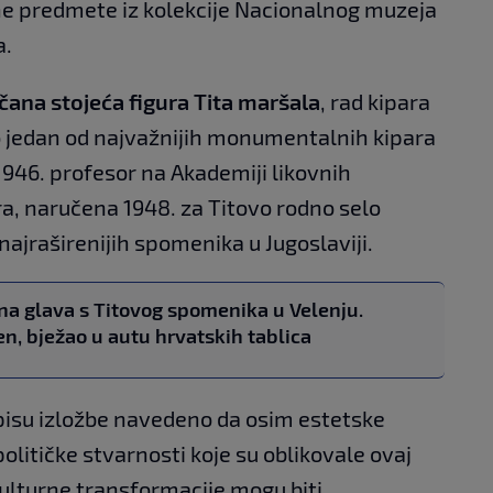
rne predmete iz kolekcije Nacionalnog muzeja
a.
čana stojeća figura Tita maršala
, rad kipara
io jedan od najvažnijih monumentalnih kipara
 1946. profesor na Akademiji likovnih
a, naručena 1948. za Titovo rodno selo
najraširenijih spomenika u Jugoslaviji.
a glava s Titovog spomenika u Velenju.
en, bježao u autu hrvatskih tablica
opisu izložbe navedeno da osim estetske
političke stvarnosti koje su oblikovale ovaj
kulturne transformacije mogu biti