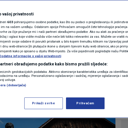
MAGAZIN
 iz Kumrovca u
N1 KOMENTAR
 vašoj privatnosti
rtneri
603
pohranjujemo osobne podatke, kao što su podaci o pregledavanju ili jedinstveni 
rila duhove u
KOLUMNE
o im na vašem uređaju. Odabirom opcije Prihvaćam omogućit ćete tehnologije praćenja
vrhe za čije pružanje mi i naši partneri obrađujemo podatke. Ako su alati za praćenje
žaj i oglasi koje vidite možda više neće biti toliko relevantni za vas. Možete se vratiti n
N1(DIS)INFO
zmijenili svoje odabire ili povukli pristanak u bilo kojem trenutku klikom na Upravljaj p
i dnu web-stranice [ili plutajuće ikone u donjem lijevom kutu web stranice, ako je primje
KLIMATSKE PROMJENE
rimijeniti kako je opisano u dijelu Web-mjesto. Za više pojedinosti pogledajte našu Politi
Dodatne informacije o vašoj privatnosti
71
VIJESTI
komentar
|
FOTO
 partneri obrađujemo podatke kako bismo pružili sljedeće:
reciznih geolokacijskih podataka. Aktivno skeniranje karakteristika uređaja za identifika
p podacima na uređaju. Personalizirano oglašavanje i sadržaj, mjerenje oglašavanja i sadr
VIDEO
Više
zvoj usluga.
era (dobavljača)
Prikaži svrhe
Prihvaćam