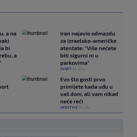
u, a na
Iran najavio odmazdu
vaki
za izraelsko-američke
a bi
atentate: "Više nećete
rebu, a
biti sigurni ni u
"
parkovima"
SVIJET
20. ožu.
|
u
Evo što gosti prvo
port
primijete kada uđu u
vaš dom, ali vam nikad
neće reći
LIFESTYLE
19. ožu.
|