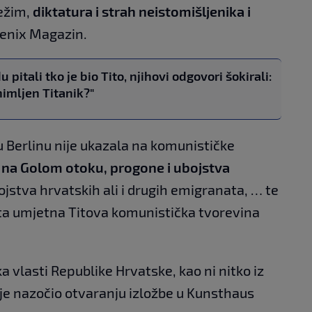
ežim,
diktatura i strah neistomišljenika i
 Fenix Magazin.
pitali tko je bio Tito, njihovi odgovori šokirali:
nimljen Titanik?"
a u Berlinu nije ukazala na komunističke
 na Golom otoku, progone i ubojstva
bojstva hrvatskih ali i drugih emigranata, … te
 ta umjetna Titova komunistička tvorevina
 vlasti Republike Hrvatske, kao ni nitko iz
je nazočio otvaranju izložbe u Kunsthaus