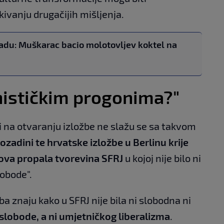
skivanju drugačijih mišljenja.
adu: Muškarac bacio molotovljev koktel na
nističkim progonima?"
ili na otvaranju izložbe ne slažu se sa takvom
ozadini te hrvatske izložbe u Berlinu krije
gova propala tvorevina SFRJ
u kojoj nije bilo ni
lobode".
 doba znaju kako u SFRJ nije bila ni slobodna ni
i slobode, a ni umjetničkog liberalizma
.