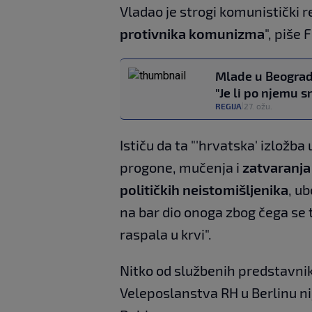
Vladao je strogi komunistički r
protivnika komunizma
", piše
Mlade u Beogradu 
"Je li po njemu s
REGIJA
27. ožu.
|
Ističu da ta "'hrvatska' izložb
progone, mučenja i
zatvaranja
političkih neistomišljenika
, u
na bar dio onoga zbog čega se
raspala u krvi".
Nitko od službenih predstavnika
Veleposlanstva RH u Berlinu ni