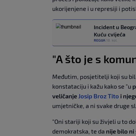
ukorijenjene i u represiji i poti
Incident u Beogr
Kuću cvijeća
REGIJA
18. kol.
|
"A što je s komu
Međutim, posjetitelji koji su b
konstataciju i kažu kako se "u
p
veličanje
Josip Broz Tito
i nje
umjetničke, a ni svake druge s
"Oni stariji koji su živjeli u to
demokratska, te da
nije bilo n