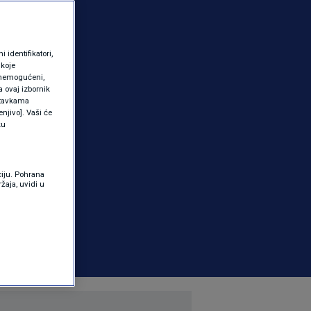
identifikatori,
 koje
 onemogućeni,
a ovaj izbornik
ostavkama
njivo]. Vaši će
ku
ciju. Pohrana
žaja, uvidi u