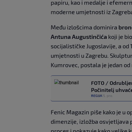
papiru, kao i medalje i efeme
moderne umjetnosti iz Zagreb
Među izlošcima dominira
bron
Antuna Augustinčića
koji je b
socijalističke Jugoslavije, a od
umjetnosti u Zagrebu. Skulptur
Kumrovec, postala je jedan od 
FOTO / Odrubljen
Počinitelj uhvać
REGIJA
5. pro.
|
Fenic Magazin piše kako je u 
dimenzije, izložba osvjetljava 
proces i pokazuje kako velike 