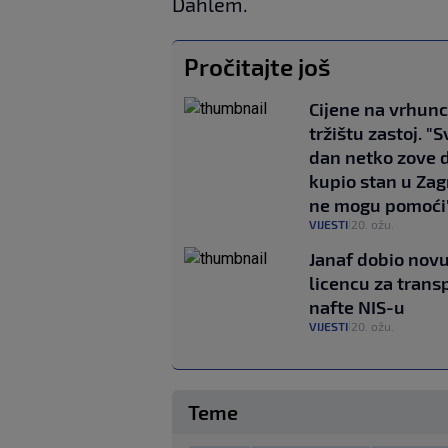
Dahlem.
Pročitajte još
Cijene na vrhunc
tržištu zastoj. "S
dan netko zove d
kupio stan u Zag
ne mogu pomoći
VIJESTI
20. ožu.
|
Janaf dobio nov
licencu za trans
nafte NIS-u
VIJESTI
20. ožu.
|
Teme