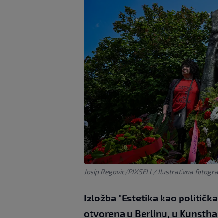
Josip Regovic/PIXSELL/ Ilustrativna fotogra
Izložba "Estetika kao politička
otvorena u Berlinu, u Kunstha