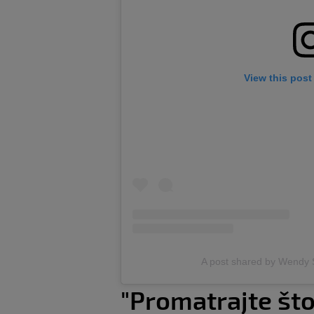
View this post
A post shared by Wendy 
"Promatrajte št