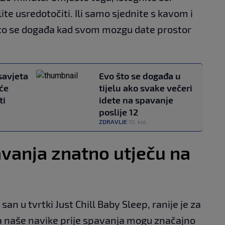
lite usredotočiti. Ili samo sjednite s kavom i
što se događa kad svom mozgu date prostor
savjeta
Evo što se događa u
 će
tijelu ako svake večeri
ti
idete na spavanje
poslije 12
ZDRAVLJE
10. kol.
|
pavanja znatno utječu na
 san u tvrtki Just Chill Baby Sleep, ranije je za
da naše navike prije spavanja mogu značajno