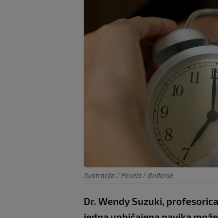
Ilustracija / Pexels
/
Buđenje
Dr. Wendy Suzuki, profesorica
jedna uobičajena navika može 