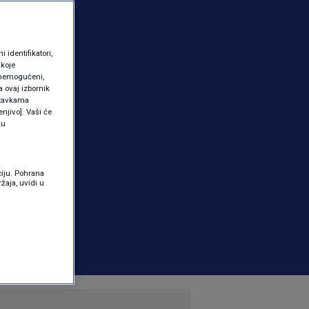
identifikatori,
 koje
 onemogućeni,
a ovaj izbornik
ostavkama
njivo]. Vaši će
ku
ciju. Pohrana
žaja, uvidi u