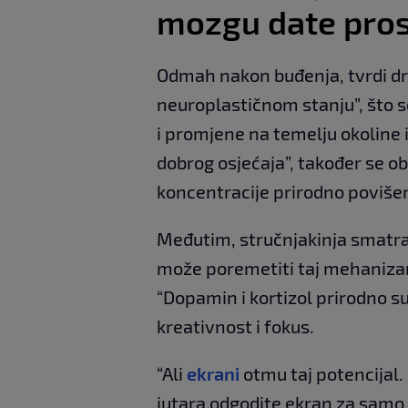
mozgu date pros
Odmah nakon buđenja, tvrdi dr
neuroplastičnom stanju”, što 
i promjene na temelju okoline 
dobrog osjećaja”, također se ob
koncentracije prirodno poviše
Međutim, stručnjakinja smatr
može poremetiti taj mehanizam
“Dopamin i kortizol prirodno su
kreativnost i fokus.
“Ali
ekrani
otmu taj potencijal.
jutara odgodite ekran za samo 