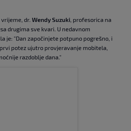
 vrijeme, dr.
Wendy Suzuki
, profesorica na
aksa drugima sve kvari. U nedavnom
a je: "Dan započinjete potpuno pogrešno, i
prvi potez ujutro provjeravanje mobitela,
oćnije razdoblje dana."