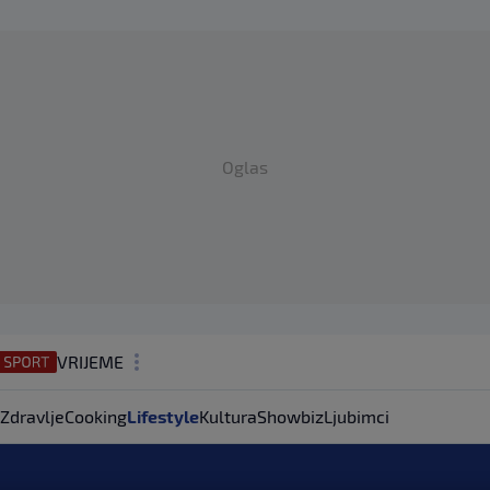
Oglas
VRIJEME
N1 TEME
Zdravlje
Cooking
Lifestyle
Kultura
Showbiz
Ljubimci
REGIJA