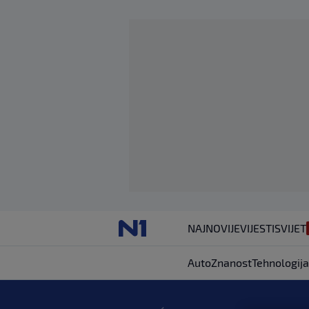
NAJNOVIJE
VIJESTI
SVIJET
Auto
Znanost
Tehnologija