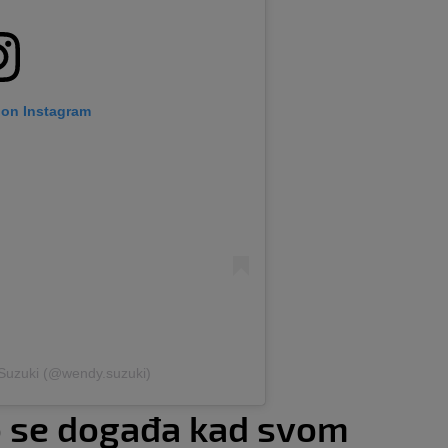
 on Instagram
Suzuki (@wendy.suzuki)
o se događa kad svom