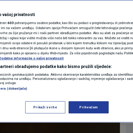
MAGAZIN
u da dan započinjete
N1 KOMENTAR
 vašoj privatnosti
rtneri
603
pohranjujemo osobne podatke, kao što su podaci o pregledavanju ili jedinstveni 
šno: Ovu naviku
KOLUMNE
o im na vašem uređaju. Odabirom opcije Prihvaćam omogućit ćete tehnologije praćenja
vrhe za čije pružanje mi i naši partneri obrađujemo podatke. Ako su alati za praćenje
žaj i oglasi koje vidite možda više neće biti toliko relevantni za vas. Možete se vratiti n
niti
N1(DIS)INFO
zmijenili svoje odabire ili povukli pristanak u bilo kojem trenutku klikom na Upravljaj p
i dnu web-stranice [ili plutajuće ikone u donjem lijevom kutu web stranice, ako je primje
KLIMATSKE PROMJENE
rimijeniti kako je opisano u dijelu Web-mjesto. Za više pojedinosti pogledajte našu Politi
Dodatne informacije o vašoj privatnosti
0
LIFESTYLE
komentara
|
FOTO
 partneri obrađujemo podatke kako bismo pružili sljedeće:
reciznih geolokacijskih podataka. Aktivno skeniranje karakteristika uređaja za identifika
p podacima na uređaju. Personalizirano oglašavanje i sadržaj, mjerenje oglašavanja i sadr
VIDEO
Više
zvoj usluga.
era (dobavljača)
Prikaži svrhe
Prihvaćam