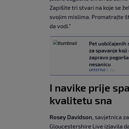
Zapišite tri stvari na koje se že
svojim mislima. Promatrajte 
da vodi.”
Pet uobičajenih 
za spavanje koji
zapravo pogorša
nesanicu
LIFESTYLE
3. ruj.
|
I navike prije s
kvalitetu sna
Rosey Davidson
, savjetnica za
Gloucestershire Live izjavila 