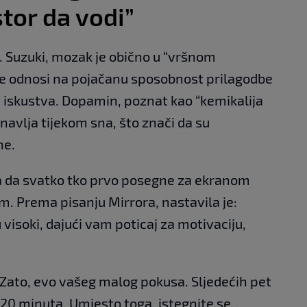
tor da vodi”
. Suzuki, mozak je obično u “vršnom
se odnosi na pojačanu sposobnost prilagodbe
i iskustva. Dopamin, poznat kao “kemikalija
navlja tijekom sna, što znači da su
ne.
a da svatko tko prvo posegne za ekranom
. Prema pisanju Mirrora, nastavila je:
 visoki, dajući vam poticaj za motivaciju,
 Zato, evo vašeg malog pokusa. Sljedećih pet
20 minuta. Umjesto toga, istegnite se.