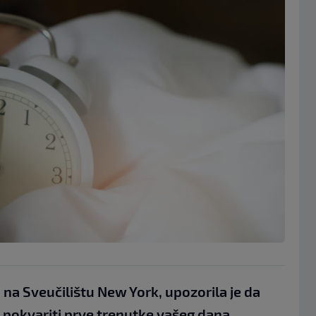
 na Sveučilištu New York, upozorila je da
pokvariti prve trenutke vašeg dana.