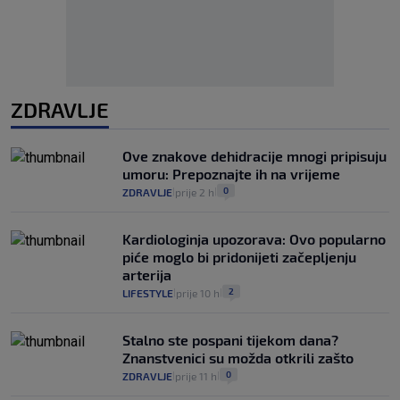
ZDRAVLJE
Ove znakove dehidracije mnogi pripisuju
umoru: Prepoznajte ih na vrijeme
0
ZDRAVLJE
prije 2 h
|
|
Kardiologinja upozorava: Ovo popularno
piće moglo bi pridonijeti začepljenju
arterija
2
LIFESTYLE
prije 10 h
|
|
Stalno ste pospani tijekom dana?
Znanstvenici su možda otkrili zašto
0
ZDRAVLJE
prije 11 h
|
|