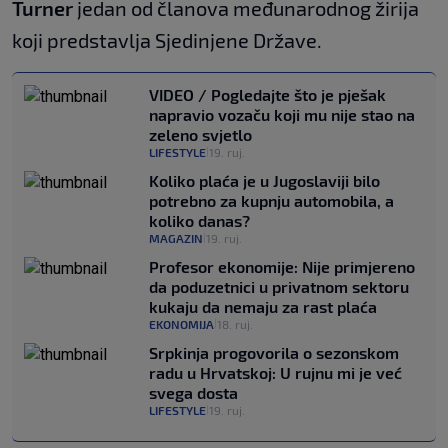
Turner
jedan od članova međunarodnog žirija
koji predstavlja Sjedinjene Države.
VIDEO / Pogledajte što je pješak
napravio vozaču koji mu nije stao na
zeleno svjetlo
LIFESTYLE
19. ruj.
|
Koliko plaća je u Jugoslaviji bilo
potrebno za kupnju automobila, a
koliko danas?
MAGAZIN
19. ruj.
|
Profesor ekonomije: Nije primjereno
da poduzetnici u privatnom sektoru
kukaju da nemaju za rast plaća
EKONOMIJA
18. ruj.
|
Srpkinja progovorila o sezonskom
radu u Hrvatskoj: U rujnu mi je već
svega dosta
LIFESTYLE
19. ruj.
|