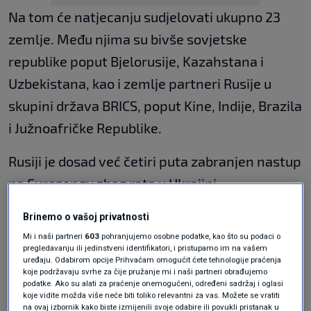
Na tom će natjecanju sudjelovati ukupno 23
zemlje. Među njima su bivše sovjetske
republike poput Bjelorusije, Kazahstana i
Uzbekistana, kao i zemlje partneri Rusije u
skupini država BRICS, poput Kine, Indije, Brazila
i Južnoafričke Republike.
Rusiji je dosad već četiri puta zabranjen nastup
na Eurosongu zbog rata u Ukrajini.
Brinemo o vašoj privatnosti
Hoće li i Hrvatska bojkotirati
Eurosong? "Glazbenici trebaju biti
Mi i naši partneri
603
pohranjujemo osobne podatke, kao što su podaci o
jasni u stavu kad već političari nisu"
pregledavanju ili jedinstveni identifikatori, i pristupamo im na vašem
uređaju. Odabirom opcije Prihvaćam omogućit ćete tehnologije praćenja
KULTURA
20. ruj.
|
koje podržavaju svrhe za čije pružanje mi i naši partneri obrađujemo
podatke. Ako su alati za praćenje onemogućeni, određeni sadržaj i oglasi
koje vidite možda više neće biti toliko relevantni za vas. Možete se vratiti
Održavanje Intervizije osobno je naredio
na ovaj izbornik kako biste izmijenili svoje odabire ili povukli pristanak u