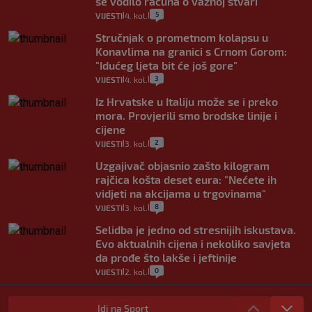
se vodilo računa o važnoj stvari
5
VIJESTI
4. kol.
|
|
Stručnjak o prometnom kolapsu u
Konavlima na granici s Crnom Gorom:
"Idućeg ljeta bit će još gore"
3
VIJESTI
4. kol.
|
|
Iz Hrvatske u Italiju može se i preko
mora. Provjerili smo brodske linije i
cijene
2
VIJESTI
3. kol.
|
|
Uzgajivač objasnio zašto kilogram
rajčica košta deset eura: "Nećete ih
vidjeti na akcijama u trgovinama"
8
VIJESTI
3. kol.
|
|
Selidba je jedno od stresnijih iskustava.
Evo aktualnih cijena i nekoliko savjeta
da prođe što lakše i jeftinije
0
VIJESTI
2. kol.
|
|
Izračunali smo koliko košta putovanje
automobilom na Hvar iz Zagreba, a
Idi na Sport