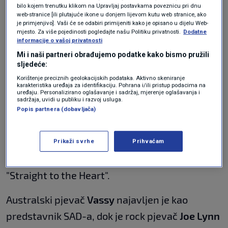
bilo kojem trenutku klikom na Upravljaj postavkama poveznicu pri dnu
predsjednik
Vladimir Putin
i smatra se
web-stranice [ili plutajuće ikone u donjem lijevom kutu web stranice, ako
je primjenjivo]. Vaši će se odabiri primijeniti kako je opisano u dijelu Web-
konzervativnom kulturno-političkom
mjesto. Za više pojedinosti pogledajte našu Politiku privatnosti.
Dodatne
informacije o vašoj privatnosti
alternativom Eurosongu.
Mi i naši partneri obrađujemo podatke kako bismo pružili
sljedeće:
Neće biti "perverzija i ismijavanja ljudske
Korištenje preciznih geolokacijskih podataka. Aktivno skeniranje
prirode", ustvrdio je ministar vanjskih poslova
karakteristika uređaja za identifikaciju. Pohrana i/ili pristup podacima na
uređaju. Personalizirano oglašavanje i sadržaj, mjerenje oglašavanja i
sadržaja, uvidi u publiku i razvoj usluga.
Sergej Lavrov
, aludirajući na liberalan i queer-
Popis partnera (dobavljača)
friendly Eurosong.
Ultranacionalistički pjevač
Jaroslav Dronov
,
Prikaži svrhe
Prihvaćam
alias Šaman, nastupit će za Rusiju s pjesmom
"Straight to the Heart".
Australski pjevač
Vassy
najavljen je kao
predstavnik SAD-a, dok je rock pjevač
Joe Lynn