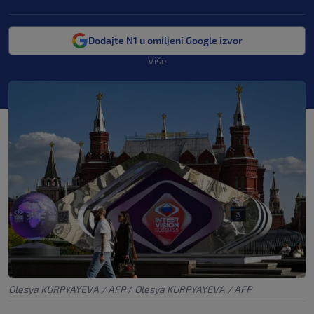
Dodajte N1 u omiljeni Google izvor
Više
Olesya KURPYAYEVA / AFP
/
Olesya KURPYAYEVA / AFP