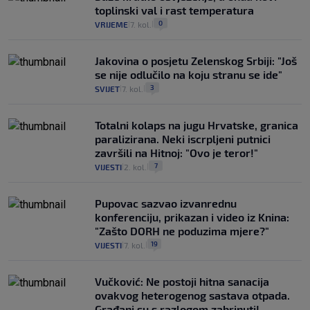
toplinski val i rast temperatura
0
VRIJEME
7. kol.
|
|
Jakovina o posjetu Zelenskog Srbiji: "Još
se nije odlučilo na koju stranu se ide"
3
SVIJET
7. kol.
|
|
Totalni kolaps na jugu Hrvatske, granica
paralizirana. Neki iscrpljeni putnici
završili na Hitnoj: "Ovo je teror!"
7
VIJESTI
2. kol.
|
|
Pupovac sazvao izvanrednu
konferenciju, prikazan i video iz Knina:
"Zašto DORH ne poduzima mjere?"
19
VIJESTI
7. kol.
|
|
Vučković: Ne postoji hitna sanacija
ovakvog heterogenog sastava otpada.
Građani su s razlogom zabrinuti!