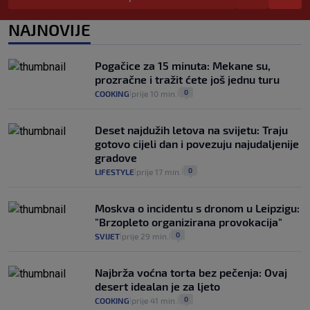
koliko iz Osijeka
14
VIJESTI
2. kol.
NAJNOVIJE
|
|
"Kći je otišla na more, a zaboravila
zdravstvenu iskaznicu". Kakva su prava
Pogačice za 15 minuta: Mekane su,
pacijenata izvan mjesta prebivališta?
prozračne i tražit ćete još jednu turu
1
VIJESTI
1. kol.
|
|
0
COOKING
prije 10 min.
|
|
Deset najdužih letova na svijetu: Traju
gotovo cijeli dan i povezuju najudaljenije
gradove
0
LIFESTYLE
prije 17 min.
|
|
Moskva o incidentu s dronom u Leipzigu:
"Brzopleto organizirana provokacija"
0
SVIJET
prije 29 min.
|
|
Najbrža voćna torta bez pečenja: Ovaj
desert idealan je za ljeto
0
COOKING
prije 41 min.
|
|