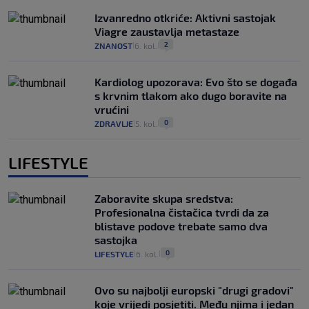
Izvanredno otkriće: Aktivni sastojak
Viagre zaustavlja metastaze
2
ZNANOST
6. kol.
|
|
Kardiolog upozorava: Evo što se događa
s krvnim tlakom ako dugo boravite na
vrućini
0
ZDRAVLJE
5. kol.
|
|
LIFESTYLE
Zaboravite skupa sredstva:
Profesionalna čistačica tvrdi da za
blistave podove trebate samo dva
sastojka
0
LIFESTYLE
6. kol.
|
|
Ovo su najbolji europski "drugi gradovi"
koje vrijedi posjetiti. Među njima i jedan