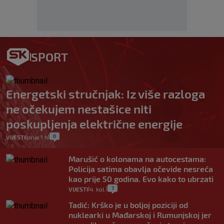
SPORT
Energetski stručnjak: Iz više razloga
ne očekujem nestašice niti
poskupljenja električne energije
0
VIJESTI
prije 1 h
|
|
Marušić o kolonama na autocestama:
Policija satima obavlja očevide nesreća
kao prije 50 godina. Evo kako to ubrzati
7
VIJESTI
4. kol.
|
|
Tadić: Krško je u boljoj poziciji od
nuklearki u Mađarskoj i Rumunjskoj jer