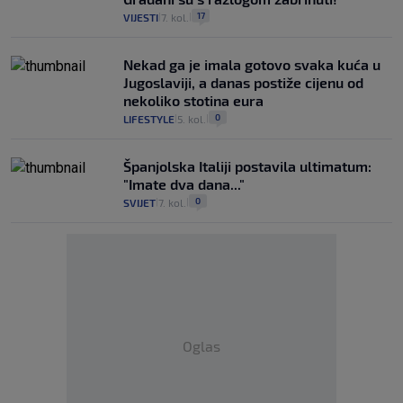
17
VIJESTI
7. kol.
|
|
Nekad ga je imala gotovo svaka kuća u
Jugoslaviji, a danas postiže cijenu od
nekoliko stotina eura
0
LIFESTYLE
5. kol.
|
|
Španjolska Italiji postavila ultimatum:
"Imate dva dana..."
0
SVIJET
7. kol.
|
|
Oglas