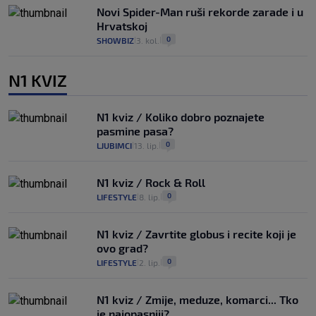
Novi Spider-Man ruši rekorde zarade i u
Hrvatskoj
0
SHOWBIZ
3. kol.
|
|
N1 KVIZ
N1 kviz / Koliko dobro poznajete
pasmine pasa?
0
LJUBIMCI
13. lip.
|
|
N1 kviz / Rock & Roll
0
LIFESTYLE
8. lip.
|
|
N1 kviz / Zavrtite globus i recite koji je
ovo grad?
0
LIFESTYLE
2. lip.
|
|
N1 kviz / Zmije, meduze, komarci... Tko
je najopasniji?