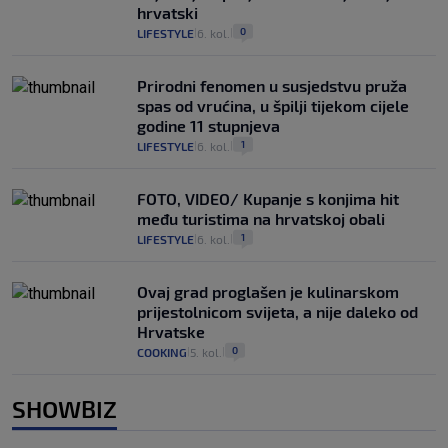
hrvatski
0
LIFESTYLE
6. kol.
|
|
Prirodni fenomen u susjedstvu pruža
spas od vrućina, u špilji tijekom cijele
godine 11 stupnjeva
1
LIFESTYLE
6. kol.
|
|
FOTO, VIDEO/ Kupanje s konjima hit
među turistima na hrvatskoj obali
1
LIFESTYLE
6. kol.
|
|
Ovaj grad proglašen je kulinarskom
prijestolnicom svijeta, a nije daleko od
Hrvatske
0
COOKING
5. kol.
|
|
SHOWBIZ