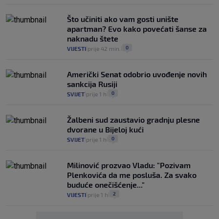
Što učiniti ako vam gosti unište
apartman? Evo kako povećati šanse za
naknadu štete
0
VIJESTI
prije 42 min.
|
|
Američki Senat odobrio uvođenje novih
sankcija Rusiji
0
SVIJET
prije 1 h
|
|
Žalbeni sud zaustavio gradnju plesne
dvorane u Bijeloj kući
0
SVIJET
prije 1 h
|
|
Milinović prozvao Vladu: "Pozivam
Plenkovića da me posluša. Za svako
buduće onečišćenje..."
2
VIJESTI
prije 1 h
|
|