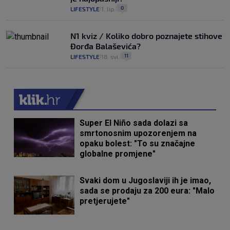
0
LIFESTYLE
1. lip.
|
|
N1 kviz / Koliko dobro poznajete stihove
Đorđa Balaševića?
11
LIFESTYLE
18. svi.
|
|
Super El Niño sada dolazi sa
smrtonosnim upozorenjem na
opaku bolest: "To su značajne
globalne promjene"
Svaki dom u Jugoslaviji ih je imao,
sada se prodaju za 200 eura: "Malo
pretjerujete"