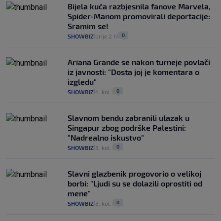
Bijela kuća razbjesnila fanove Marvela,
Spider-Manom promovirali deportacije:
Sramim se!
0
SHOWBIZ
prije 2 h
|
|
Ariana Grande se nakon turneje povlači
iz javnosti: "Dosta joj je komentara o
izgledu"
0
SHOWBIZ
4. kol.
|
|
Slavnom bendu zabranili ulazak u
Singapur zbog podrške Palestini:
"Nadrealno iskustvo"
0
SHOWBIZ
3. kol.
|
|
Slavni glazbenik progovorio o velikoj
borbi: "Ljudi su se dolazili oprostiti od
mene"
0
SHOWBIZ
3. kol.
|
|