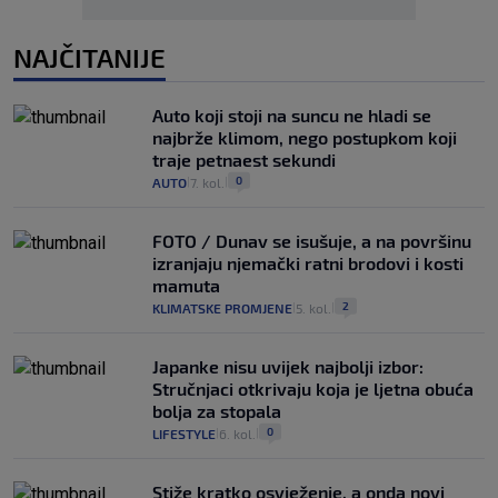
NAJČITANIJE
Auto koji stoji na suncu ne hladi se
najbrže klimom, nego postupkom koji
traje petnaest sekundi
0
AUTO
7. kol.
|
|
FOTO / Dunav se isušuje, a na površinu
izranjaju njemački ratni brodovi i kosti
mamuta
2
KLIMATSKE PROMJENE
5. kol.
|
|
Japanke nisu uvijek najbolji izbor:
Stručnjaci otkrivaju koja je ljetna obuća
bolja za stopala
0
LIFESTYLE
6. kol.
|
|
Stiže kratko osvježenje, a onda novi