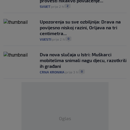
provesti nikakvo povlačenje..."
2
SVIJET
prije 2 h
|
|
Upozorenja su sve ozbiljnija: Drava na
povijesno niskoj razini, Orljava na tri
centimetra...
0
VIJESTI
prije 2 h
|
|
Dva nova slučaja u Istri: Muškarci
mobitelima snimali nagu djecu, razotkrili
ih građani
0
CRNA KRONIKA
prije 3 h
|
|
Oglas