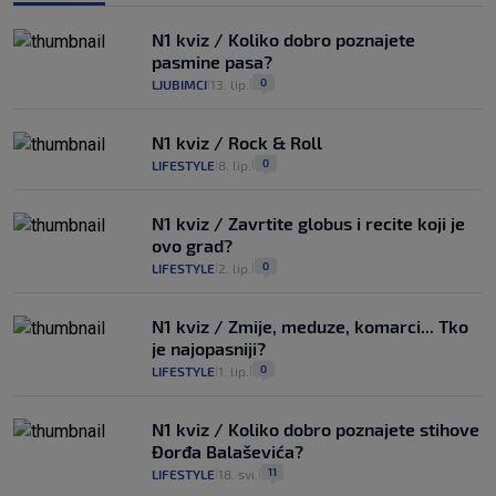
N1 kviz / Koliko dobro poznajete
pasmine pasa?
0
LJUBIMCI
13. lip.
|
|
N1 kviz / Rock & Roll
0
LIFESTYLE
8. lip.
|
|
N1 kviz / Zavrtite globus i recite koji je
ovo grad?
0
LIFESTYLE
2. lip.
|
|
N1 kviz / Zmije, meduze, komarci... Tko
je najopasniji?
0
LIFESTYLE
1. lip.
|
|
N1 kviz / Koliko dobro poznajete stihove
Đorđa Balaševića?
11
LIFESTYLE
18. svi.
|
|