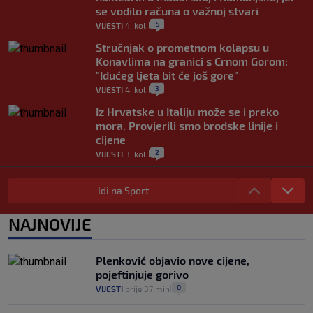
se vodilo računa o važnoj stvari
5
VIJESTI
4. kol.
|
|
Stručnjak o prometnom kolapsu u
Konavlima na granici s Crnom Gorom:
"Idućeg ljeta bit će još gore"
3
VIJESTI
4. kol.
|
|
Iz Hrvatske u Italiju može se i preko
mora. Provjerili smo brodske linije i
cijene
2
VIJESTI
3. kol.
|
|
Uzgajivač objasnio zašto kilogram
rajčica košta deset eura: "Nećete ih
Idi na Sport
vidjeti na akcijama u trgovinama"
8
VIJESTI
3. kol.
NAJNOVIJE
|
|
Selidba je jedno od stresnijih iskustava.
Evo aktualnih cijena i nekoliko savjeta
Plenković objavio nove cijene,
da prođe što lakše i jeftinije
pojeftinjuje gorivo
0
VIJESTI
2. kol.
|
|
0
VIJESTI
prije 37 min
|
|