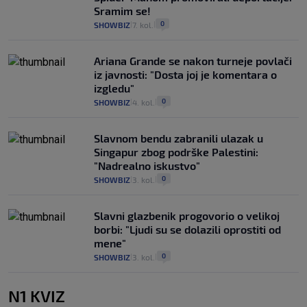
Sramim se!
0
SHOWBIZ
7. kol.
|
|
Ariana Grande se nakon turneje povlači
iz javnosti: "Dosta joj je komentara o
izgledu"
0
SHOWBIZ
4. kol.
|
|
Slavnom bendu zabranili ulazak u
Singapur zbog podrške Palestini:
"Nadrealno iskustvo"
0
SHOWBIZ
3. kol.
|
|
Slavni glazbenik progovorio o velikoj
borbi: "Ljudi su se dolazili oprostiti od
mene"
0
SHOWBIZ
3. kol.
|
|
N1 KVIZ