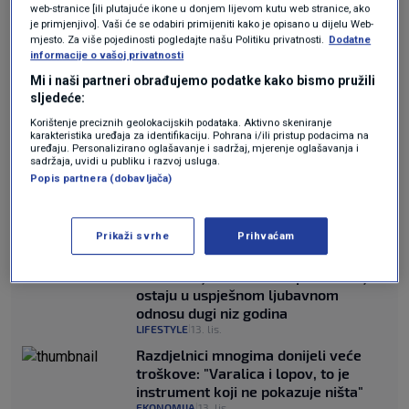
web-stranice [ili plutajuće ikone u donjem lijevom kutu web stranice, ako
je primjenjivo]. Vaši će se odabiri primijeniti kako je opisano u dijelu Web-
Austrijska nacionalna televizija ORF, domaćin
mjesto. Za više pojedinosti pogledajte našu Politiku privatnosti.
Dodatne
informacije o vašoj privatnosti
Eurosonga 2026., pozdravila je odluku EBU-a.
Mi i naši partneri obrađujemo podatke kako bismo pružili
sljedeće:
ORF je ranije pozvao zemlje da ne bojkotiraju
Korištenje preciznih geolokacijskih podataka. Aktivno skeniranje
natjecanje sljedeće godine u Beču, a austrijska
karakteristika uređaja za identifikaciju. Pohrana i/ili pristup podacima na
uređaju. Personalizirano oglašavanje i sadržaj, mjerenje oglašavanja i
sadržaja, uvidi u publiku i razvoj usluga.
ministrica vanjskih poslova Beate Meinl-
Popis partnera (dobavljača)
Reisinger izjavila je da Eurosong i umjetnost
općenito "nisu prikladna mjesta za sankcije".
Prikaži svrhe
Prihvaćam
Ovo su najčešće navike parova koji
ostaju u uspješnom ljubavnom
odnosu dugi niz godina
LIFESTYLE
13. lis.
|
Razdjelnici mnogima donijeli veće
troškove: "Varalica i lopov, to je
instrument koji ne pokazuje ništa"
EKONOMIJA
13. lis.
|