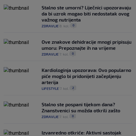
Stalno ste umorni? Liječnici upozoravaju
da bi uzrok mogao biti nedostatak ovog
važnog nutrijenta
0
ZDRAVLJE
8. kol.
|
|
Ove znakove dehidracije mnogi pripisuju
umoru: Prepoznajte ih na vrijeme
0
ZDRAVLJE
7. kol.
|
|
Kardiologinja upozorava: Ovo popularno
piće moglo bi pridonijeti začepljenju
arterija
2
LIFESTYLE
7. kol.
|
|
Stalno ste pospani tijekom dana?
Znanstvenici su možda otkrili zašto
0
ZDRAVLJE
7. kol.
|
|
Izvanredno otkriće: Aktivni sastojak