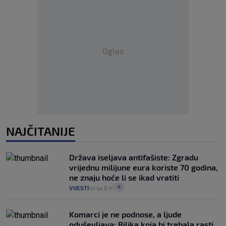
Oglas
NAJČITANIJE
Država iseljava antifašiste: Zgradu
vrijednu milijune eura koriste 70 godina,
ne znaju hoće li se ikad vratiti
4
VIJESTI
prije 8 h
|
|
Komarci je ne podnose, a ljude
oduševljava: Biljka koja bi trebala rasti