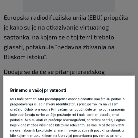
Europska radiodifuzijska unija (EBU) priopćila
je kako su je na otkazivanje virtualnog
sastanka, na kojem se o toj temi trebalo
glasati, potaknula "nedavna zbivanja na
Bliskom istoku".
Dodaje se da će se pitanje izraelskog
sudjelovanja raspraviti na sastanku uživo u
prosincu, no nije precizirano hoće li se tada i
Brinemo o vašoj privatnosti
Mi i naši partneri
603
pohranjujemo osobne podatke, kao što su podaci o
glasati.
pregledavanju ili jedinstveni identifikatori, i pristupamo im na vašem
uređaju. Odabirom opcije Prihvaćam omogućit ćete tehnologije praćenja
Sudjelovanje Izraela na Eurosongu naišlo je na
koje podržavaju svrhe za čije pružanje mi i naši partneri obrađujemo
podatke. Ako su alati za praćenje onemogućeni, određeni sadržaj i oglasi
protivljenje nekih članica Europske
koje vidite možda više neće biti toliko relevantni za vas. Možete se vratiti
na ovaj izbornik kako biste izmijenili svoje odabire ili povukli pristanak u
radiodifuzijske unije zbog sukoba u Gazi.
bilo kojem trenutku klikom na Upravljaj postavkama poveznicu pri dnu