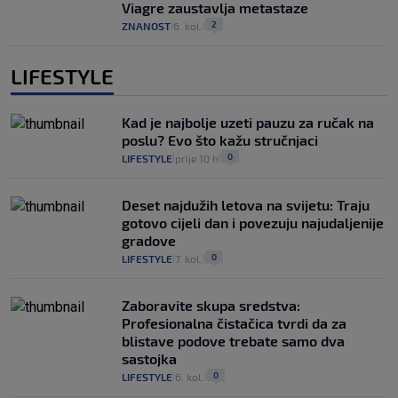
Viagre zaustavlja metastaze
2
ZNANOST
6. kol.
|
|
LIFESTYLE
Kad je najbolje uzeti pauzu za ručak na
poslu? Evo što kažu stručnjaci
0
LIFESTYLE
prije 10 h
|
|
Deset najdužih letova na svijetu: Traju
gotovo cijeli dan i povezuju najudaljenije
gradove
0
LIFESTYLE
7. kol.
|
|
Zaboravite skupa sredstva:
Profesionalna čistačica tvrdi da za
blistave podove trebate samo dva
sastojka
0
LIFESTYLE
6. kol.
|
|