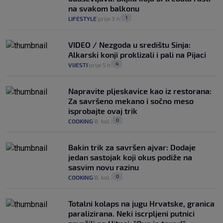
na svakom balkonu
1
LIFESTYLE
prije 3 h
|
|
VIDEO / Nezgoda u središtu Sinja:
Alkarski konji proklizali i pali na Pijaci
4
VIJESTI
prije 5 h
|
|
Napravite pljeskavice kao iz restorana:
Za savršeno mekano i sočno meso
isprobajte ovaj trik
0
COOKING
8. kol.
|
|
Bakin trik za savršen ajvar: Dodaje
jedan sastojak koji okus podiže na
sasvim novu razinu
0
COOKING
8. kol.
|
|
Totalni kolaps na jugu Hrvatske, granica
paralizirana. Neki iscrpljeni putnici