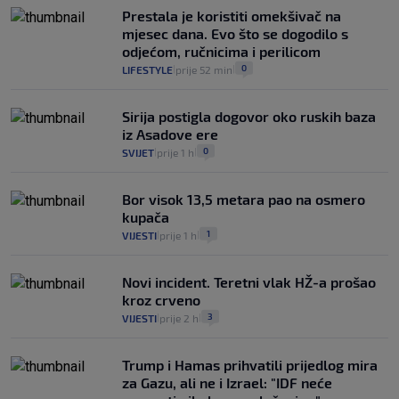
Prestala je koristiti omekšivač na
mjesec dana. Evo što se dogodilo s
odjećom, ručnicima i perilicom
0
LIFESTYLE
prije 52 min
|
|
Sirija postigla dogovor oko ruskih baza
iz Asadove ere
0
SVIJET
prije 1 h
|
|
Bor visok 13,5 metara pao na osmero
kupača
1
VIJESTI
prije 1 h
|
|
Novi incident. Teretni vlak HŽ-a prošao
kroz crveno
3
VIJESTI
prije 2 h
|
|
Trump i Hamas prihvatili prijedlog mira
za Gazu, ali ne i Izrael: "IDF neće