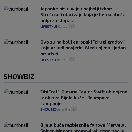
Japanke nisu uvijek najbolji izbor:
Stručnjaci otkrivaju koja je ljetna obuća
bolja za stopala
0
LIFESTYLE
6. kol.
|
|
Ovo su najbolji europski "drugi gradovi"
koje vrijedi posjetiti. Među njima i jedan
hrvatski
0
LIFESTYLE
6. kol.
|
|
SHOWBIZ
Tihi "rat": Pjesme Taylor Swift uklonjene
iz objava Bijele kuće i Trumpove
kampanje
2
SHOWBIZ
prije 6 h
|
|
Bijela kuća razbjesnila fanove Marvela,
Spider-Manom promovirali deportacije: