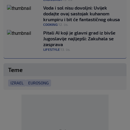
Voda i sol nisu dovoljni: Uvijek
dodajte ovaj sastojak kuhanom
krumpiru i bit će fantastičnog okusa
COOKING
12. lis.
|
Pitali AI koji je glavni grad iz bivše
Jugoslavije najljepši: Zakuhala se
zasprava
LIFESTYLE
13. lis.
|
Teme
IZRAEL
EUROSONG