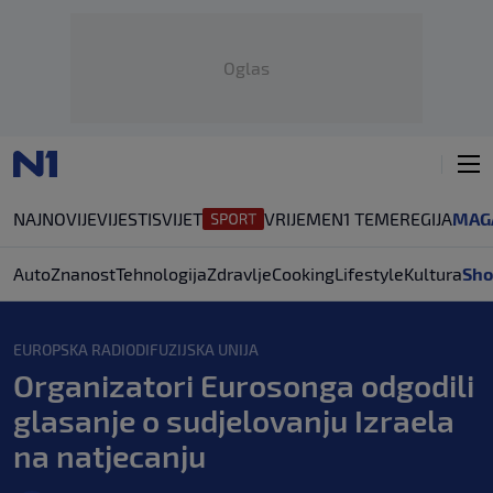
Oglas
NAJNOVIJE
VIJESTI
SVIJET
VRIJEME
N1 TEME
REGIJA
MAG
Auto
Znanost
Tehnologija
Zdravlje
Cooking
Lifestyle
Kultura
Sho
EUROPSKA RADIODIFUZIJSKA UNIJA
Organizatori Eurosonga odgodili
glasanje o sudjelovanju Izraela
na natjecanju