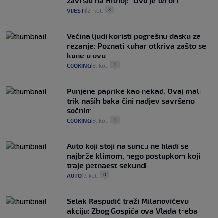
završili na Hitnoj: "Ovo je teror!"
8
VIJESTI
2. kol.
|
|
Većina ljudi koristi pogrešnu dasku za
rezanje: Poznati kuhar otkriva zašto se
kune u ovu
1
COOKING
8. kol.
|
|
Punjene paprike kao nekad: Ovaj mali
trik naših baka čini nadjev savršeno
sočnim
1
COOKING
8. kol.
|
|
Auto koji stoji na suncu ne hladi se
najbrže klimom, nego postupkom koji
traje petnaest sekundi
0
AUTO
7. kol.
|
|
Selak Raspudić traži Milanovićevu
akciju: Zbog Gospića ova Vlada treba