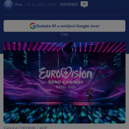
0
Hina
SHOWBIZ
13. lis. 2025. 22:35
|
|
|
Dodajte N1 u omiljeni Google izvor
Više
Fabrice COFFRINI / AFP