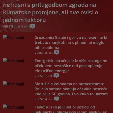
ne kasni s prilagodbom zgrada na
klimatske promjene, ali sve ovisi o
jednom faktoru
0
VIJESTI
prije 15 min
|
|
Grozdanić: Struje i goriva na jesen ne bi
trebalo manjkati no s plinom bi moglo
biti problema
0
VIJESTI
8. kol.
|
|
Energetski stručnjak: Iz više razloga ne
očekujem nestašice niti poskupljenja
električne energije
0
VIJESTI
7. kol.
|
|
Marušić o kolonama na autocestama:
Policija satima obavlja očevide nesreća
kao prije 50 godina. Evo kako to ubrzati
7
VIJESTI
4. kol.
|
|
Tadić: Krško je u boljoj poziciji od
nuklearki u Mađarskoj i Rumunjskoj jer