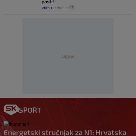
pasti!
12
VIJESTI
prije 3 h
|
|
Oglas
SPORT
Energetski stručnjak za N1: Hrvatska