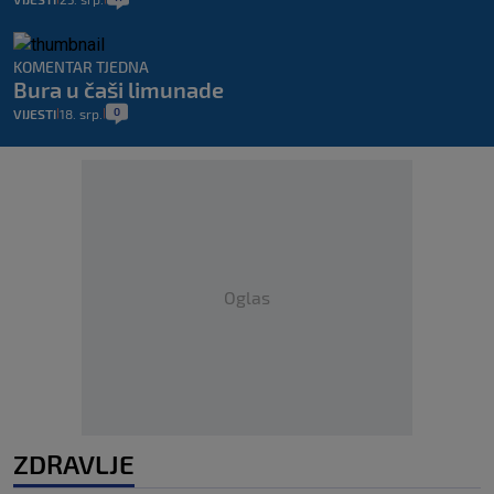
KOMENTAR TJEDNA
Bura u čaši limunade
0
VIJESTI
18. srp.
|
|
Oglas
ZDRAVLJE