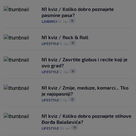
N1 kviz / Koliko dobro poznajete
pasmine pasa?
0
LJUBIMCI
13. lip.
|
|
N1 kviz / Rock & Roll
0
LIFESTYLE
8. lip.
|
|
N1 kviz / Zavrtite globus i recite koji je
ovo grad?
0
LIFESTYLE
2. lip.
|
|
N1 kviz / Zmije, meduze, komarci... Tko
je najopasniji?
0
LIFESTYLE
1. lip.
|
|
N1 kviz / Koliko dobro poznajete stihove
Đorđa Balaševića?
11
LIFESTYLE
18. svi.
|
|