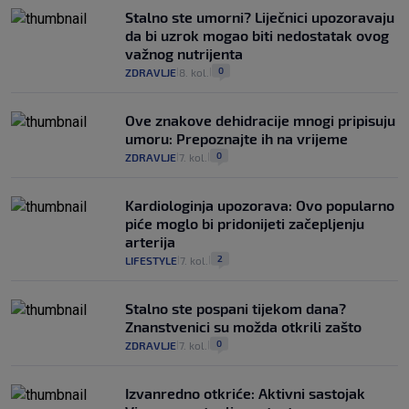
Stalno ste umorni? Liječnici upozoravaju
da bi uzrok mogao biti nedostatak ovog
važnog nutrijenta
0
ZDRAVLJE
8. kol.
|
|
Ove znakove dehidracije mnogi pripisuju
umoru: Prepoznajte ih na vrijeme
0
ZDRAVLJE
7. kol.
|
|
Kardiologinja upozorava: Ovo popularno
piće moglo bi pridonijeti začepljenju
arterija
2
LIFESTYLE
7. kol.
|
|
Stalno ste pospani tijekom dana?
Znanstvenici su možda otkrili zašto
0
ZDRAVLJE
7. kol.
|
|
Izvanredno otkriće: Aktivni sastojak