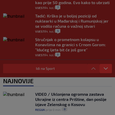
kao prije 50 godina. Evo kako to ubrzati
7
VIJESTI
4. kol.
|
|
Tadić: Krško je u boljoj poziciji od
nuklearki u Mađarskoj i Rumunjskoj jer
se vodilo računa o važnoj stvari
5
VIJESTI
4. kol.
|
|
Stručnjak o prometnom kolapsu u
Konavlima na granici s Crnom Gorom:
"Idućeg ljeta bit će još gore"
3
VIJESTI
4. kol.
|
|
Iz Hrvatske u Italiju može se i preko
mora. Provjerili smo brodske linije i
Idi na Sport
cijene
2
VIJESTI
3. kol.
NAJNOVIJE
|
|
Uzgajivač objasnio zašto kilogram
rajčica košta deset eura: "Nećete ih
VIDEO / Uklonjena ogromna zastava
vidjeti na akcijama u trgovinama"
Ukrajine iz centra Prištine, dan poslije
8
VIJESTI
3. kol.
|
|
izjave Zelenskog o Kosovu
0
REGIJA
prije 0 min.
|
|