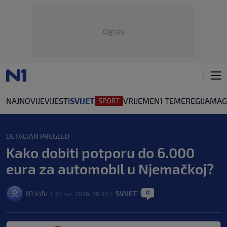
Oglas
NAJNOVIJE
VIJESTI
SVIJET
VRIJEME
N1 TEME
REGIJA
MAG
DETALJAN PREGLED
Kako dobiti potporu do 6.000
eura za automobil u Njemačkoj?
0
N1 Info
SVIJET
21. svi. 2026. 08:30
|
|
|