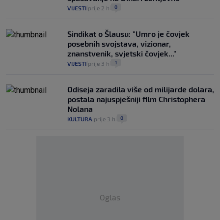
0
VIJESTI
prije 2 h
|
|
Sindikat o Šlausu: "Umro je čovjek
posebnih svojstava, vizionar,
znanstvenik, svjetski čovjek..."
1
VIJESTI
prije 3 h
|
|
Odiseja zaradila više od milijarde dolara,
postala najuspješniji film Christophera
Nolana
0
KULTURA
prije 3 h
|
|
Oglas