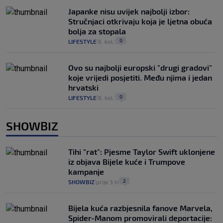
Japanke nisu uvijek najbolji izbor:
Stručnjaci otkrivaju koja je ljetna obuća
bolja za stopala
0
LIFESTYLE
6. kol.
|
|
Ovo su najbolji europski "drugi gradovi"
koje vrijedi posjetiti. Među njima i jedan
hrvatski
0
LIFESTYLE
6. kol.
|
|
SHOWBIZ
Tihi "rat": Pjesme Taylor Swift uklonjene
iz objava Bijele kuće i Trumpove
kampanje
2
SHOWBIZ
prije 3 h
|
|
Bijela kuća razbjesnila fanove Marvela,
Spider-Manom promovirali deportacije: