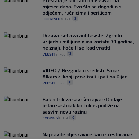
Prestala je koristiti omekšivač na
mjesec dana. Evo što se dogodilo s
odjećom, ručnicima i perilicom
3
LIFESTYLE
9. kol.
|
|
Država iseljava antifašiste: Zgradu
vrijednu milijune eura koriste 70 godina,
ne znaju hoće li se ikad vratiti
12
VIJESTI
9. kol.
|
|
VIDEO / Nezgoda u središtu Sinja:
Alkarski konji proklizali i pali na Pijaci
8
VIJESTI
9. kol.
|
|
Bakin trik za savršen ajvar: Dodaje
jedan sastojak koji okus podiže na
sasvim novu razinu
0
COOKING
8. kol.
|
|
Napravite pljeskavice kao iz restorana: