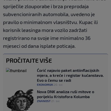
spriječile zlouporabe i brza preprodaja
subvencioniranih automobila, uvedeno je
pravilo o minimalnom vlasništvu. Kupac ili
korisnik leasinga mora vozilo zadržati
registrirano na svoje ime minimalno 36
mjeseci od dana isplate poticaja.
PROČITAJTE VIŠE
Ćorić najavio paket antiinflacijskih
mjera, a kreće i registar kućanstava.
Evo o čemu se radi
EKONOMIJA
20. svi.
|
Nova DNK analiza ruši mitove o
porijeklu Kristofora Kolumba
ZNANOST
21. svi.
|