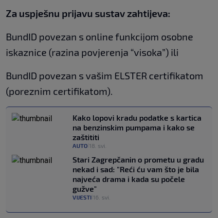
Za uspješnu prijavu sustav zahtijeva:
BundID povezan s online funkcijom osobne
iskaznice (razina povjerenja “visoka”) ili
BundID povezan s vašim ELSTER certifikatom
(poreznim certifikatom).
Kako lopovi kradu podatke s kartica
na benzinskim pumpama i kako se
zaštititi
AUTO
18. svi.
|
Stari Zagrepčanin o prometu u gradu
nekad i sad: "Reći ću vam što je bila
najveća drama i kada su počele
gužve"
VIJESTI
16. svi.
|