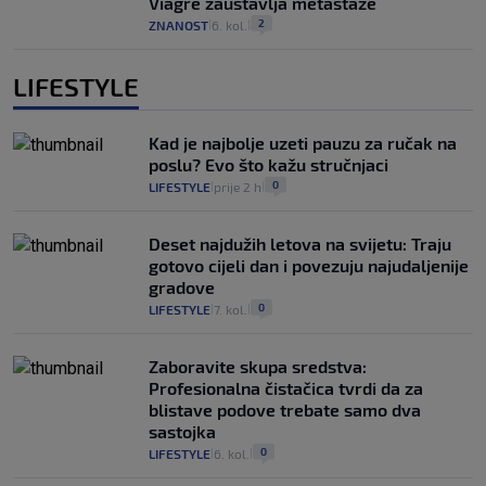
Viagre zaustavlja metastaze
2
ZNANOST
6. kol.
|
|
LIFESTYLE
Kad je najbolje uzeti pauzu za ručak na
poslu? Evo što kažu stručnjaci
0
LIFESTYLE
prije 2 h
|
|
Deset najdužih letova na svijetu: Traju
gotovo cijeli dan i povezuju najudaljenije
gradove
0
LIFESTYLE
7. kol.
|
|
Zaboravite skupa sredstva:
Profesionalna čistačica tvrdi da za
blistave podove trebate samo dva
sastojka
0
LIFESTYLE
6. kol.
|
|