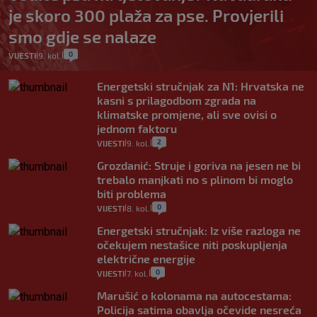
je skoro 300 plaža za pse. Provjerili
smo gdje se nalaze
0
VIJESTI
9. kol.
|
|
Energetski stručnjak za N1: Hrvatska ne
kasni s prilagodbom zgrada na
klimatske promjene, ali sve ovisi o
jednom faktoru
2
VIJESTI
9. kol.
|
|
Grozdanić: Struje i goriva na jesen ne bi
trebalo manjkati no s plinom bi moglo
biti problema
0
VIJESTI
8. kol.
|
|
Energetski stručnjak: Iz više razloga ne
očekujem nestašice niti poskupljenja
električne energije
0
VIJESTI
7. kol.
|
|
Marušić o kolonama na autocestama:
Policija satima obavlja očevide nesreća