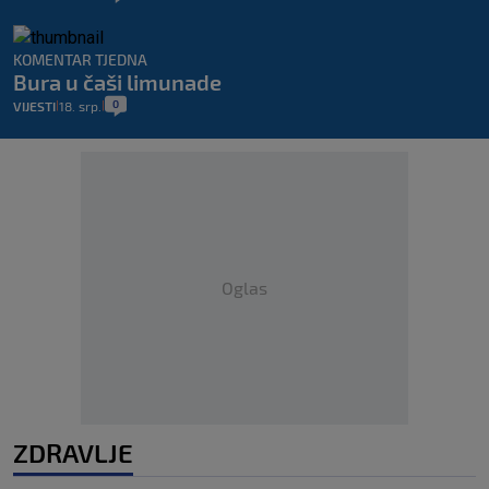
KOMENTAR TJEDNA
Bura u čaši limunade
0
VIJESTI
18. srp.
|
|
Oglas
ZDRAVLJE