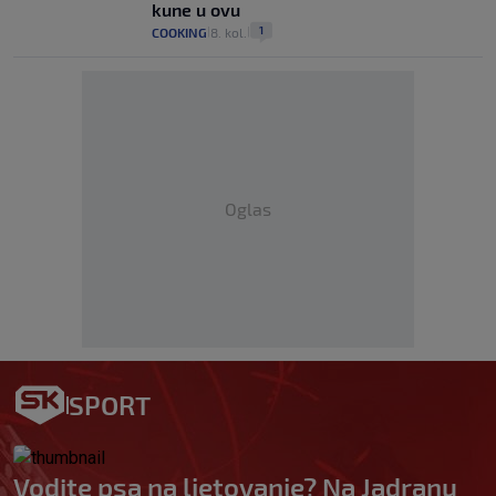
kune u ovu
1
COOKING
8. kol.
|
|
Oglas
SPORT
Vodite psa na ljetovanje? Na Jadranu