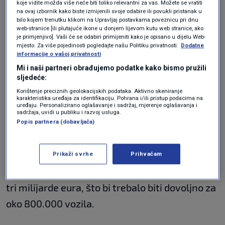
koje vidite možda više neće biti toliko relevantni za vas. Možete se vratiti
na ovaj izbornik kako biste izmijenili svoje odabire ili povukli pristanak u
INFOGRAFIKA / Pogledajte gdje se u
bilo kojem trenutku klikom na Upravljaj postavkama poveznicu pri dnu
Europi najviše kradu automobili. Prvo
web-stranice [ili plutajuće ikone u donjem lijevom kutu web stranice, ako
mjesto će vas iznenaditi
je primjenjivo]. Vaši će se odabiri primijeniti kako je opisano u dijelu Web-
AUTO
18. svi.
|
mjesto. Za više pojedinosti pogledajte našu Politiku privatnosti.
Dodatne
informacije o vašoj privatnosti
Mi i naši partneri obrađujemo podatke kako bismo pružili
Ukupan proračun:
Program obuhvaća
sljedeće:
isključivo električna vozila s baterijama, vozila
Korištenje preciznih geolokacijskih podataka. Aktivno skeniranje
karakteristika uređaja za identifikaciju. Pohrana i/ili pristup podacima na
na vodikove gorive ćelije, plug-in hibride te
uređaju. Personalizirano oglašavanje i sadržaj, mjerenje oglašavanja i
sadržaja, uvidi u publiku i razvoj usluga.
električne automobile s tzv. Range
Popis partnera (dobavljača)
Extenderom. Subvencionira se i kupnja i
leasing. Za ovo programsko razdoblje iz Fonda
Prikaži svrhe
Prihvaćam
za klimu i transformaciju osigurano je ukupno
tri milijarde eura, što bi trebalo biti dovoljno za
oko 800.000 vozila.