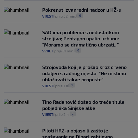
Pokrenut izvanredni nadzor u HŽ-u
0
VIJESTI
prije 32 min.
|
|
SAD ima problema s nedostatkom
streljiva; Pentagon upalio uzbunu:
"Moramo se dramatično ubrzati..."
0
SVIJET
prije 51 min.
|
|
Strojovođa koji je prošao kroz crveno
udaljen s radnog mjesta: "Ne mislimo
ublažavati takve propuste"
1
VIJESTI
prije 1 h
|
|
Tino Radanović došao do treće titule
pobjednika Sinjske alke
2
VIJESTI
prije 2 h
|
|
Piloti HRZ-a objasnili zašto je
spašavanje na Dinari zahtjevno