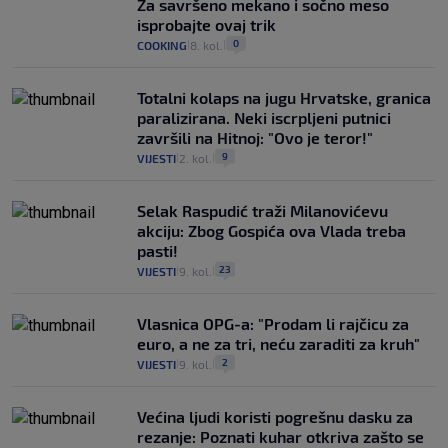
Za savršeno mekano i sočno meso
isprobajte ovaj trik
0
COOKING
8. kol.
|
|
Totalni kolaps na jugu Hrvatske, granica
paralizirana. Neki iscrpljeni putnici
završili na Hitnoj: "Ovo je teror!"
9
VIJESTI
2. kol.
|
|
Selak Raspudić traži Milanovićevu
akciju: Zbog Gospića ova Vlada treba
pasti!
23
VIJESTI
9. kol.
|
|
Vlasnica OPG-a: "Prodam li rajčicu za
euro, a ne za tri, neću zaraditi za kruh"
2
VIJESTI
9. kol.
|
|
Većina ljudi koristi pogrešnu dasku za
rezanje: Poznati kuhar otkriva zašto se