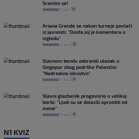
Sramim se!
0
SHOWBIZ
7. kol.
|
|
Ariana Grande se nakon turneje povlači
iz javnosti: "Dosta joj je komentara o
izgledu"
0
SHOWBIZ
4. kol.
|
|
Slavnom bendu zabranili ulazak u
Singapur zbog podrške Palestini:
"Nadrealno iskustvo"
0
SHOWBIZ
3. kol.
|
|
Slavni glazbenik progovorio o velikoj
borbi: "Ljudi su se dolazili oprostiti od
mene"
0
SHOWBIZ
3. kol.
|
|
N1 KVIZ