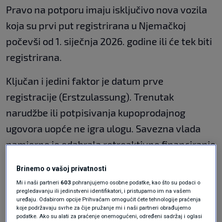
Pravo na potporu imaju isključivo nova vozila
koja su prvi put registrirana u Njemačkoj
počevši od 1. siječnja 2026. godine ili će tek biti
registrirana.
Ključan i jedini faktor je datum prve
registracije (Erstzulassung). Trenutak
narudžbe ili potpisivanja kupoprodajnog
ugovora uopće ne igra ulogu. Savezna vlada
namjerno je odabrala retroaktivno financiranje
kako bi se izbjegao zastoj u kupnji na samom
Brinemo o vašoj privatnosti
početku godine.
Mi i naši partneri
603
pohranjujemo osobne podatke, kao što su podaci o
pregledavanju ili jedinstveni identifikatori, i pristupamo im na vašem
uređaju. Odabirom opcije Prihvaćam omogućit ćete tehnologije praćenja
Njemački kancelar Merz predlaže
koje podržavaju svrhe za čije pružanje mi i naši partneri obrađujemo
pridruženo članstvo Ukrajine u EU-u
podatke. Ako su alati za praćenje onemogućeni, određeni sadržaj i oglasi
SVIJET
21. svi.
|