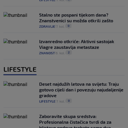
Stalno ste pospani tijekom dana?
Znanstvenici su možda otkrili zašto
0
ZDRAVLJE
7. kol.
|
|
Izvanredno otkriće: Aktivni sastojak
Viagre zaustavlja metastaze
2
ZNANOST
6. kol.
|
|
LIFESTYLE
Deset najdužih letova na svijetu: Traju
gotovo cijeli dan i povezuju najudaljenije
gradove
0
LIFESTYLE
7. kol.
|
|
Zaboravite skupa sredstva:
Profesionalna čistačica tvrdi da za
blistave podove trebate samo dva