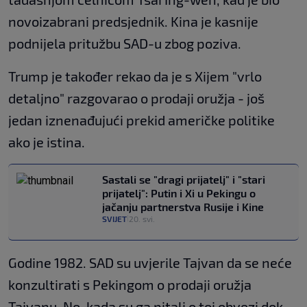
novoizabrani predsjednik. Kina je kasnije
podnijela pritužbu SAD-u zbog poziva.
Trump je također rekao da je s Xijem "vrlo
detaljno" razgovarao o prodaji oružja - još
jedan iznenađujući prekid američke politike
ako je istina.
Sastali se "dragi prijatelj" i "stari
prijatelj": Putin i Xi u Pekingu o
jačanju partnerstva Rusije i Kine
SVIJET
20. svi.
|
Godine 1982. SAD su uvjerile Tajvan da se neće
konzultirati s Pekingom o prodaji oružja
Tajvanu. No, kada su ga pitali o toj obvezi dok