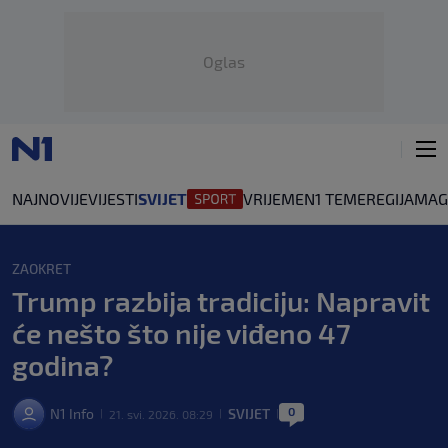
Oglas
NAJNOVIJE
VIJESTI
SVIJET
VRIJEME
N1 TEME
REGIJA
MAG
ZAOKRET
Trump razbija tradiciju: Napravit
će nešto što nije viđeno 47
godina?
0
N1 Info
SVIJET
21. svi. 2026. 08:29
|
|
|