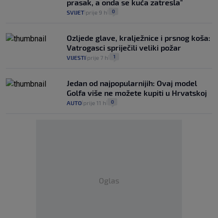
prasak, a onda se kuća zatresla"
0
SVIJET
prije 9 h
|
|
Ozljede glave, kralježnice i prsnog koša:
Vatrogasci spriječili veliki požar
1
VIJESTI
prije 7 h
|
|
Jedan od najpopularnijih: Ovaj model
Golfa više ne možete kupiti u Hrvatskoj
0
AUTO
prije 11 h
|
|
Oglas