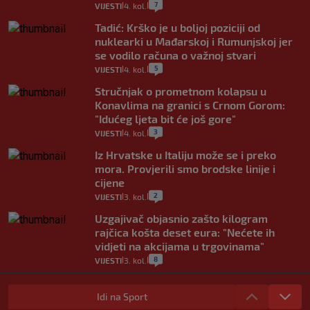
7
VIJESTI
4. kol.
|
|
Tadić: Krško je u boljoj poziciji od
nuklearki u Mađarskoj i Rumunjskoj jer
se vodilo računa o važnoj stvari
5
VIJESTI
4. kol.
|
|
Stručnjak o prometnom kolapsu u
Konavlima na granici s Crnom Gorom:
"Idućeg ljeta bit će još gore"
3
VIJESTI
4. kol.
|
|
Iz Hrvatske u Italiju može se i preko
mora. Provjerili smo brodske linije i
cijene
2
VIJESTI
3. kol.
|
|
Uzgajivač objasnio zašto kilogram
rajčica košta deset eura: "Nećete ih
vidjeti na akcijama u trgovinama"
8
VIJESTI
3. kol.
|
|
Selidba je jedno od stresnijih iskustava.
Evo aktualnih cijena i nekoliko savjeta
Idi na Sport
da prođe što lakše i jeftinije