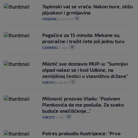
Toplinski val se vraća: Nakon bure, stižu
pljuskovi i grmljavina
0
VRIJEME
prije 14 h
|
|
Pogačice za 15 minuta: Mekane su,
prozračne i tražit ćete još jednu turu
0
COOKING
7. kol.
|
|
Miletić sve dostavio MUP-u: "Sumnjivi
otpad nalazi se i kod Udbine, na
zemljišnoj čestici u vlasništvu države"
7
VIJESTI
prije 8 h
|
|
Milinović prozvao Vladu: "Pozivam
Plenkovića da me posluša. Za svako
buduće onečišćenje..."
11
VIJESTI
7. kol.
|
|
Potres probudio Austrijance: "Prvo