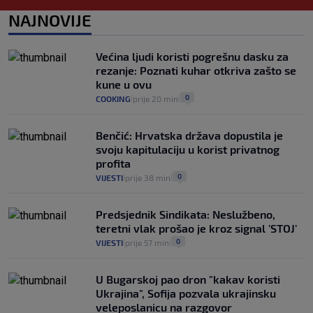
0
VIJESTI
2. kol.
NAJNOVIJE
|
|
Izračunali smo koliko košta putovanje
automobilom na Hvar iz Zagreba, a
Većina ljudi koristi pogrešnu dasku za
koliko iz Osijeka
rezanje: Poznati kuhar otkriva zašto se
14
VIJESTI
2. kol.
|
|
kune u ovu
0
COOKING
prije 20 min
|
|
Benčić: Hrvatska država dopustila je
svoju kapitulaciju u korist privatnog
profita
0
VIJESTI
prije 38 min
|
|
Predsjednik Sindikata: Neslužbeno,
teretni vlak prošao je kroz signal 'STOJ'
0
VIJESTI
prije 57 min
|
|
U Bugarskoj pao dron "kakav koristi
Ukrajina", Sofija pozvala ukrajinsku
veleposlanicu na razgovor