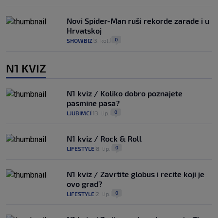
Novi Spider-Man ruši rekorde zarade i u
Hrvatskoj
0
SHOWBIZ
3. kol.
|
|
N1 KVIZ
N1 kviz / Koliko dobro poznajete
pasmine pasa?
0
LJUBIMCI
13. lip.
|
|
N1 kviz / Rock & Roll
0
LIFESTYLE
8. lip.
|
|
N1 kviz / Zavrtite globus i recite koji je
ovo grad?
0
LIFESTYLE
2. lip.
|
|