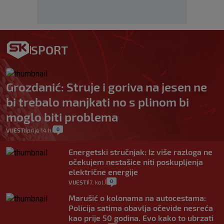
SPORT
Grozdanić: Struje i goriva na jesen ne
bi trebalo manjkati no s plinom bi
moglo biti problema
0
VIJESTI
prije 14 h
|
|
Energetski stručnjak: Iz više razloga ne
očekujem nestašice niti poskupljenja
električne energije
0
VIJESTI
7. kol.
|
|
Marušić o kolonama na autocestama:
Policija satima obavlja očevide nesreća
kao prije 50 godina. Evo kako to ubrzati