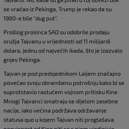
se vraćao iz Pekinga, Trump je rekao da su
1980-e bile "dug put".
Prošlog prosinca SAD su odobrile prodaju
oružja Tajvanu u vrijednosti od 11 milijardi
dolara, jednu od najvećih ikada, što je izazvalo
gnjev Pekinga.
Tajvan je pod predsjednikom Laijem značajno
povećao svoju obrambenu potrošnju kako bi se
suprotstavio rastućem vojnom pritisku Kine.
Mnogi Tajvanci smatraju se dijelom zasebne
nacije, iako većina podržava održavanje
statusa quo u kojem Tajvan niti proglašava
neovisnost od Kine niti se s njom ujedinjuje.