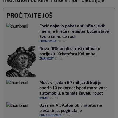
PROČITAJTE JOŠ
Ćorić najavio paket antiinflacijskih
mjera, a kreće i registar kućanstava.
Evo o čemu se radi
EKONOMIJA
20. svi.
|
Nova DNK analiza ruši mitove o
porijeklu Kristofora Kolumba
ZNANOST
21. svi.
|
Most vrijedan 6,7 milijardi koji je
oborio 10 rekorda: Ispod mora voze
automobili, a tunele čuvaju robot
SVIJET
20. svi.
|
Užas na A1: Automobil naletio na
pješakinju, poginula je
CRNA KRONIKA
21. svi.
|