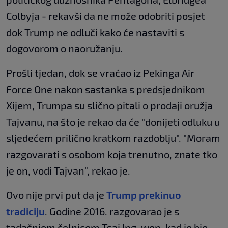
Colbyja - rekavši da ne može odobriti posjet
dok Trump ne odluči kako će nastaviti s
dogovorom o naoružanju.
Prošli tjedan, dok se vraćao iz Pekinga Air
Force One nakon sastanka s predsjednikom
Xijem, Trumpa su slično pitali o prodaji oružja
Tajvanu, na što je rekao da će "donijeti odluku u
sljedećem prilično kratkom razdoblju". "Moram
razgovarati s osobom koja trenutno, znate tko
je on, vodi Tajvan", rekao je.
Ovo nije prvi put da je
Trump prekinuo
tradiciju
. Godine 2016. razgovarao je s
tadašnjom čelnicom Tsai Ing-wen, kad je bio