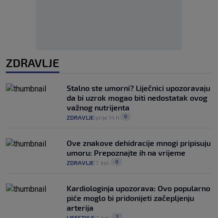
ZDRAVLJE
Stalno ste umorni? Liječnici upozoravaju
da bi uzrok mogao biti nedostatak ovog
važnog nutrijenta
0
ZDRAVLJE
prije 14 h
|
|
Ove znakove dehidracije mnogi pripisuju
umoru: Prepoznajte ih na vrijeme
0
ZDRAVLJE
7. kol.
|
|
Kardiologinja upozorava: Ovo popularno
piće moglo bi pridonijeti začepljenju
arterija
2
LIFESTYLE
7. kol.
|
|