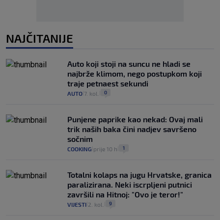
NAJČITANIJE
Auto koji stoji na suncu ne hladi se
najbrže klimom, nego postupkom koji
traje petnaest sekundi
0
AUTO
7. kol.
|
|
Punjene paprike kao nekad: Ovaj mali
trik naših baka čini nadjev savršeno
sočnim
1
COOKING
prije 10 h
|
|
Totalni kolaps na jugu Hrvatske, granica
paralizirana. Neki iscrpljeni putnici
završili na Hitnoj: "Ovo je teror!"
9
VIJESTI
2. kol.
|
|