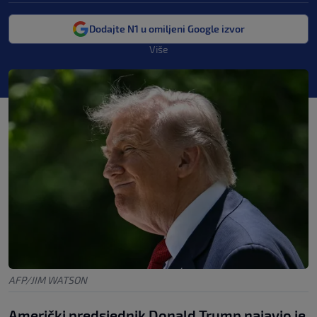
Dodajte N1 u omiljeni Google izvor
Više
AFP/JIM WATSON
Američki predsjednik Donald Trump najavio je