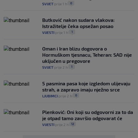
0
SVIJET
prije 1 h
|
|
Butković nakon sudara vlakova:
Istražitelje čeka opsežan posao
1
VIJESTI
prije 1 h
|
|
Oman i Iran blizu dogovora o
Hormuškom tjesnacu, Teheran: SAD nije
uključen u pregovore
1
SVIJET
prije 2 h
|
|
5 pasmina pasa koje izgledom ulijevaju
strah, a zapravo imaju nježno srce
0
LJUBIMCI
prije 2 h
|
|
Plenković: Oni koji su odgovorni za to da
je otpad tamo završio odgovarat će
12
VIJESTI
prije 2 h
|
|