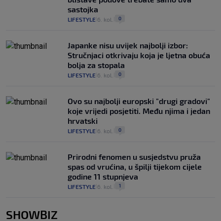
sastojka
0
LIFESTYLE
6. kol.
|
|
Japanke nisu uvijek najbolji izbor:
Stručnjaci otkrivaju koja je ljetna obuća
bolja za stopala
0
LIFESTYLE
6. kol.
|
|
Ovo su najbolji europski "drugi gradovi"
koje vrijedi posjetiti. Među njima i jedan
hrvatski
0
LIFESTYLE
6. kol.
|
|
Prirodni fenomen u susjedstvu pruža
spas od vrućina, u špilji tijekom cijele
godine 11 stupnjeva
1
LIFESTYLE
6. kol.
|
|
SHOWBIZ