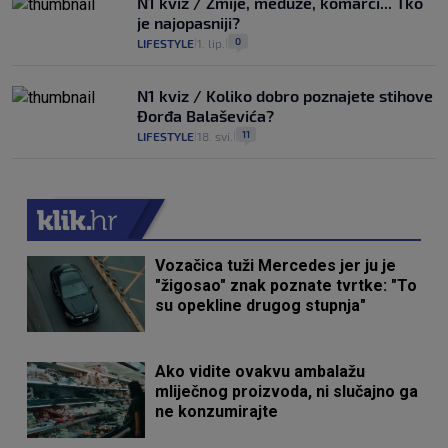
N1 kviz / Zmije, meduze, komarci... Tko
je najopasniji?
0
LIFESTYLE
1. lip.
|
|
N1 kviz / Koliko dobro poznajete stihove
Đorđa Balaševića?
11
LIFESTYLE
18. svi.
|
|
Vozačica tuži Mercedes jer ju je
"žigosao" znak poznate tvrtke: "To
su opekline drugog stupnja"
Ako vidite ovakvu ambalažu
mliječnog proizvoda, ni slučajno ga
ne konzumirajte