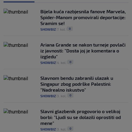
Bijela kuća razbjesnila fanove Marvela,
Spider-Manom promovirali deportacije:
Sramim se!
0
SHOWBIZ
7. kol.
|
|
Ariana Grande se nakon turneje povlači
iz javnosti: "Dosta joj je komentara o
izgledu"
0
SHOWBIZ
4. kol.
|
|
Slavnom bendu zabranili ulazak u
Singapur zbog podrške Palestini:
"Nadrealno iskustvo"
0
SHOWBIZ
3. kol.
|
|
Slavni glazbenik progovorio o velikoj
borbi: "Ljudi su se dolazili oprostiti od
mene"
0
SHOWBIZ
3. kol.
|
|