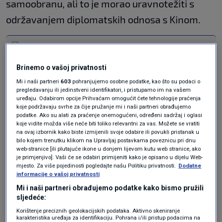
samoobranu, ali to je morao uravnotežiti s
održavanjem diplomatskih odnosa s Kinom.
Tajvan reagirao na američko-kineski
sastanak
SVIJET
17. svi.
|
Brinemo o vašoj privatnosti
Mi i naši partneri
603
pohranjujemo osobne podatke, kao što su podaci o
pregledavanju ili jedinstveni identifikatori, i pristupamo im na vašem
Trump je u srijedu rekao da će razgovarati s
uređaju. Odabirom opcije Prihvaćam omogućit ćete tehnologije praćenja
koje podržavaju svrhe za čije pružanje mi i naši partneri obrađujemo
Laiom. "Razgovaram sa svima... radit ćemo na
podatke. Ako su alati za praćenje onemogućeni, određeni sadržaj i oglasi
koje vidite možda više neće biti toliko relevantni za vas. Možete se vratiti
tome, problemu Tajvana", poručio je i hvalio
na ovaj izbornik kako biste izmijenili svoje odabire ili povukli pristanak u
bilo kojem trenutku klikom na Upravljaj postavkama poveznicu pri dnu
svoj
odnos s kineskim predsjednikom Xijem
web-stranice [ili plutajuće ikone u donjem lijevom kutu web stranice, ako
je primjenjivo]. Vaši će se odabiri primijeniti kako je opisano u dijelu Web-
kao "nevjerojatan", nakon dvodnevnog
mjesto. Za više pojedinosti pogledajte našu Politiku privatnosti.
Dodatne
summita u Pekingu prošli tjedan.
informacije o vašoj privatnosti
Mi i naši partneri obrađujemo podatke kako bismo pružili
sljedeće:
Godine 1979. SAD su usvojile Zakon o odnosima
Korištenje preciznih geolokacijskih podataka. Aktivno skeniranje
s Tajvanom koji navodi da SAD mogu "Tajvanu
karakteristika uređaja za identifikaciju. Pohrana i/ili pristup podacima na