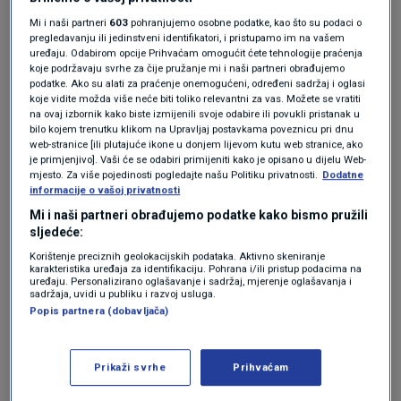
Medveščaku. Dok je vozilo išlo prema Trgu
Mi i naši partneri
603
pohranjujemo osobne podatke, kao što su podaci o
bana Jelačića, prišle su 69-godišnjoj putnici i iz
pregledavanju ili jedinstveni identifikatori, i pristupamo im na vašem
uređaju. Odabirom opcije Prihvaćam omogućit ćete tehnologije praćenja
ruksaka joj izvukle novčanik s novcem,
koje podržavaju svrhe za čije pružanje mi i naši partneri obrađujemo
podatke. Ako su alati za praćenje onemogućeni, određeni sadržaj i oglasi
karticama i dokumentima. Nedugo zatim, 22-
koje vidite možda više neće biti toliko relevantni za vas. Možete se vratiti
na ovaj izbornik kako biste izmijenili svoje odabire ili povukli pristanak u
godišnjakinja je otuđenom karticom pokušala
bilo kojem trenutku klikom na Upravljaj postavkama poveznicu pri dnu
web-stranice [ili plutajuće ikone u donjem lijevom kutu web stranice, ako
podići novac na bankomatu, no transakcija nije
je primjenjivo]. Vaši će se odabiri primijeniti kako je opisano u dijelu Web-
mjesto. Za više pojedinosti pogledajte našu Politiku privatnosti.
Dodatne
prošla.
informacije o vašoj privatnosti
Mi i naši partneri obrađujemo podatke kako bismo pružili
Neobična krađa na istoku Hrvatske:
sljedeće:
Evo što je nepoznati počinitelj ukrao
Korištenje preciznih geolokacijskih podataka. Aktivno skeniranje
s ulaza u trgovački centar
karakteristika uređaja za identifikaciju. Pohrana i/ili pristup podacima na
VIJESTI
2. lis.
|
uređaju. Personalizirano oglašavanje i sadržaj, mjerenje oglašavanja i
sadržaja, uvidi u publiku i razvoj usluga.
Popis partnera (dobavljača)
Serija krađa tijekom ljeta
Prikaži svrhe
Prihvaćam
Nekoliko dana kasnije, oko 10 sati ujutro, na