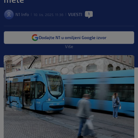
1
N1 Info
VIJESTI
10. lis. 2025. 11:36
|
|
|
Dodajte N1 u omiljeni Google izvor
Više