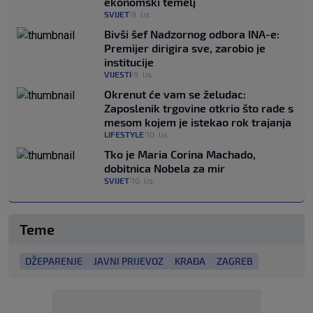
ekonomski temelj
SVIJET
9. lis.
|
Bivši šef Nadzornog odbora INA-e:
Premijer dirigira sve, zarobio je
institucije
VIJESTI
9. lis.
|
Okrenut će vam se želudac:
Zaposlenik trgovine otkrio što rade s
mesom kojem je istekao rok trajanja
LIFESTYLE
10. lis.
|
Tko je Maria Corina Machado,
dobitnica Nobela za mir
SVIJET
10. lis.
|
Teme
DŽEPARENJE
JAVNI PRIJEVOZ
KRAĐA
ZAGREB