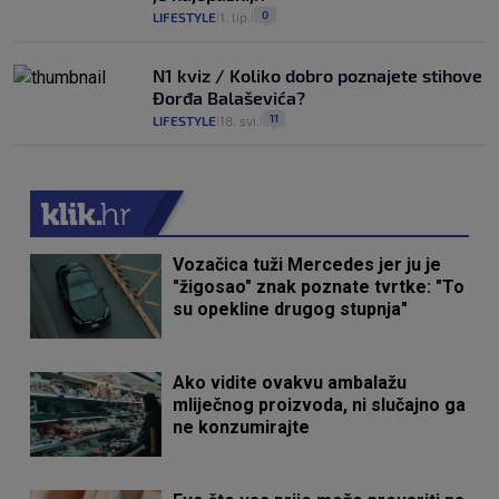
0
LIFESTYLE
1. lip.
|
|
N1 kviz / Koliko dobro poznajete stihove
Đorđa Balaševića?
11
LIFESTYLE
18. svi.
|
|
Vozačica tuži Mercedes jer ju je
"žigosao" znak poznate tvrtke: "To
su opekline drugog stupnja"
Ako vidite ovakvu ambalažu
mliječnog proizvoda, ni slučajno ga
ne konzumirajte