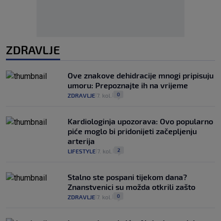
ZDRAVLJE
Ove znakove dehidracije mnogi pripisuju
umoru: Prepoznajte ih na vrijeme
0
ZDRAVLJE
7. kol.
|
|
Kardiologinja upozorava: Ovo popularno
piće moglo bi pridonijeti začepljenju
arterija
2
LIFESTYLE
7. kol.
|
|
Stalno ste pospani tijekom dana?
Znanstvenici su možda otkrili zašto
0
ZDRAVLJE
7. kol.
|
|