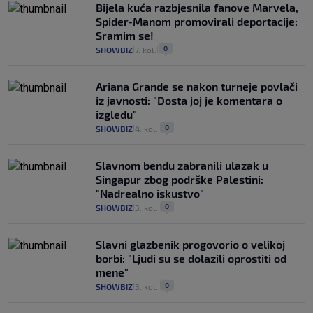
Bijela kuća razbjesnila fanove Marvela,
Spider-Manom promovirali deportacije:
Sramim se!
0
SHOWBIZ
7. kol.
|
|
Ariana Grande se nakon turneje povlači
iz javnosti: "Dosta joj je komentara o
izgledu"
0
SHOWBIZ
4. kol.
|
|
Slavnom bendu zabranili ulazak u
Singapur zbog podrške Palestini:
"Nadrealno iskustvo"
0
SHOWBIZ
3. kol.
|
|
Slavni glazbenik progovorio o velikoj
borbi: "Ljudi su se dolazili oprostiti od
mene"
0
SHOWBIZ
3. kol.
|
|