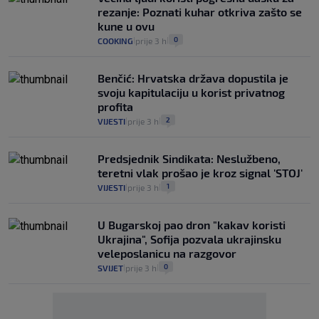
rezanje: Poznati kuhar otkriva zašto se
kune u ovu
0
COOKING
prije 3 h
|
|
Benčić: Hrvatska država dopustila je
svoju kapitulaciju u korist privatnog
profita
2
VIJESTI
prije 3 h
|
|
Predsjednik Sindikata: Neslužbeno,
teretni vlak prošao je kroz signal 'STOJ'
1
VIJESTI
prije 3 h
|
|
U Bugarskoj pao dron "kakav koristi
Ukrajina", Sofija pozvala ukrajinsku
veleposlanicu na razgovor
0
SVIJET
prije 3 h
|
|