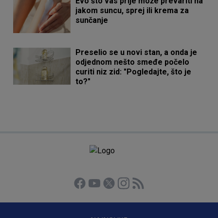
Evo što vas prije može prevariti na
jakom suncu, sprej ili krema za
sunčanje
Preselio se u novi stan, a onda je
odjednom nešto smeđe počelo
curiti niz zid: "Pogledajte, što je
to?"