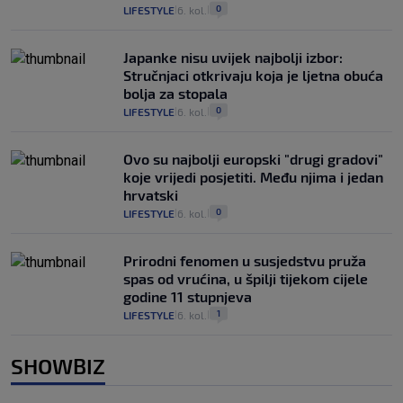
0
LIFESTYLE
6. kol.
|
|
Japanke nisu uvijek najbolji izbor:
Stručnjaci otkrivaju koja je ljetna obuća
bolja za stopala
0
LIFESTYLE
6. kol.
|
|
Ovo su najbolji europski "drugi gradovi"
koje vrijedi posjetiti. Među njima i jedan
hrvatski
0
LIFESTYLE
6. kol.
|
|
Prirodni fenomen u susjedstvu pruža
spas od vrućina, u špilji tijekom cijele
godine 11 stupnjeva
1
LIFESTYLE
6. kol.
|
|
SHOWBIZ