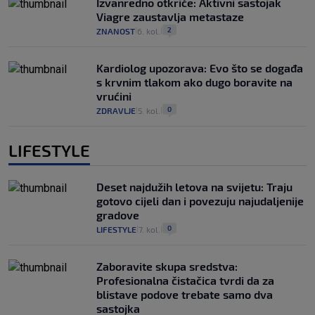
Izvanredno otkriće: Aktivni sastojak
Viagre zaustavlja metastaze
2
ZNANOST
6. kol.
|
|
Kardiolog upozorava: Evo što se događa
s krvnim tlakom ako dugo boravite na
vrućini
0
ZDRAVLJE
5. kol.
|
|
LIFESTYLE
Deset najdužih letova na svijetu: Traju
gotovo cijeli dan i povezuju najudaljenije
gradove
0
LIFESTYLE
7. kol.
|
|
Zaboravite skupa sredstva:
Profesionalna čistačica tvrdi da za
blistave podove trebate samo dva
sastojka