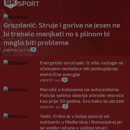
SPORT
Grozdanić: Struje i goriva na jesen ne
bi trebalo manjkati no s plinom bi
moglo biti problema
0
VIJESTI
prije 17 h
|
|
Energetski stručnjak: Iz više razloga ne
očekujem nestašice niti poskupljenja
električne energije
0
VIJESTI
7. kol.
|
|
Marušić o kolonama na autocestama:
Policija satima obavlja očevide nesreća
kao prije 50 godina. Evo kako to ubrzati
7
VIJESTI
4. kol.
|
|
Tadić: Krško je u boljoj poziciji od
nuklearki u Mađarskoj i Rumunjskoj jer
se vodilo računa o važnoj stvari