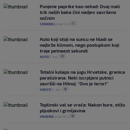
Punjene paprike kao nekad: Ovaj mali
trik naših baka čini nadjev savršeno
sočnim
1
COOKING
prije 13 h
|
|
Auto koji stoji na suncu ne hladi se
najbrže klimom, nego postupkom koji
traje petnaest sekundi
0
AUTO
7. kol.
|
|
Totalni kolaps na jugu Hrvatske, granica
paralizirana. Neki iscrpljeni putnici
završili na Hitnoj: "Ovo je teror!"
8
VIJESTI
2. kol.
|
|
Toplinski val se vraća: Nakon bure, stižu
pljuskovi i grmljavina
0
VRIJEME
prije 16 h
|
|