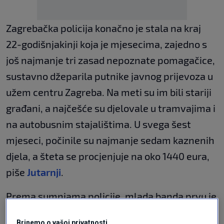
Zagrebačka policija konačno je stala na kraj
22-godišnjakinji koja je mjesecima, zajedno s
još najmanje tri zasad nepoznate pomagačice,
sustavno džeparila putnike javnog prijevoza u
užem centru Zagreba. Na meti su im bili stariji
građani, a najčešće su djelovale u tramvajima i
na autobusnim stajalištima. U svega šest
mjeseci, počinile su najmanje sedam kaznenih
djela, a šteta se procjenjuje na oko 1440 eura,
piše
Jutarnji
.
Prema sumnjama policije, mlada banda prvu je
krađu izvela 5. ožujka u tramvaju na
Brinemo o vašoj privatnosti