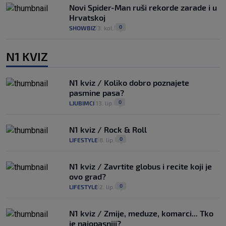
Novi Spider-Man ruši rekorde zarade i u
Hrvatskoj
0
SHOWBIZ
3. kol.
|
|
N1 KVIZ
N1 kviz / Koliko dobro poznajete
pasmine pasa?
0
LJUBIMCI
13. lip.
|
|
N1 kviz / Rock & Roll
0
LIFESTYLE
8. lip.
|
|
N1 kviz / Zavrtite globus i recite koji je
ovo grad?
0
LIFESTYLE
2. lip.
|
|
N1 kviz / Zmije, meduze, komarci... Tko
je najopasniji?