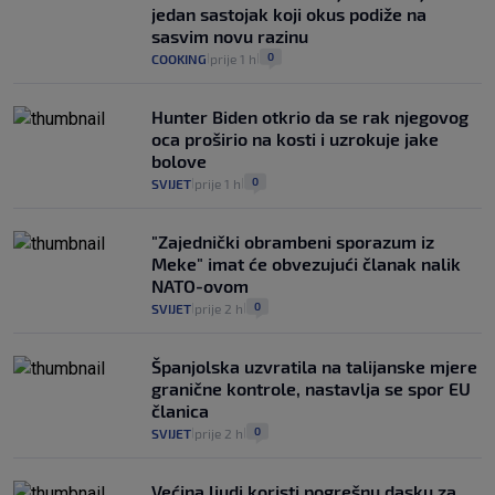
koliko iz Osijeka
jedan sastojak koji okus podiže na
14
VIJESTI
2. kol.
|
|
sasvim novu razinu
0
COOKING
prije 1 h
|
|
Hunter Biden otkrio da se rak njegovog
oca proširio na kosti i uzrokuje jake
bolove
0
SVIJET
prije 1 h
|
|
"Zajednički obrambeni sporazum iz
Meke" imat će obvezujući članak nalik
NATO-ovom
0
SVIJET
prije 2 h
|
|
Španjolska uzvratila na talijanske mjere
granične kontrole, nastavlja se spor EU
članica
0
SVIJET
prije 2 h
|
|
Većina ljudi koristi pogrešnu dasku za