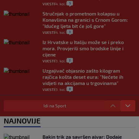
5
VIJESTI
4. kol.
|
|
Stručnjak o prometnom kolapsu u
Konavlima na granici s Crnom Gorom:
"Idućeg ljeta bit će još gore"
3
VIJESTI
4. kol.
|
|
Iz Hrvatske u Italiju može se i preko
mora. Provjerili smo brodske linije i
cijene
2
VIJESTI
3. kol.
|
|
Uzgajivač objasnio zašto kilogram
rajčica košta deset eura: "Nećete ih
vidjeti na akcijama u trgovinama"
8
VIJESTI
3. kol.
|
|
Selidba je jedno od stresnijih iskustava.
Evo aktualnih cijena i nekoliko savjeta
Idi na Sport
da prođe što lakše i jeftinije
0
VIJESTI
2. kol.
NAJNOVIJE
|
|
Izračunali smo koliko košta putovanje
automobilom na Hvar iz Zagreba, a
Bakin trik za savršen ajvar: Dodaje