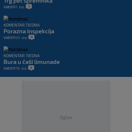
Trg pet spremnika
5
VIJESTI
1. kol.
|
|
KOMENTAR TJEDNA
Porazna inspekcija
11
VIJESTI
25. srp.
|
|
KOMENTAR TJEDNA
Bura u čaši limunade
0
VIJESTI
18. srp.
|
|
Oglas