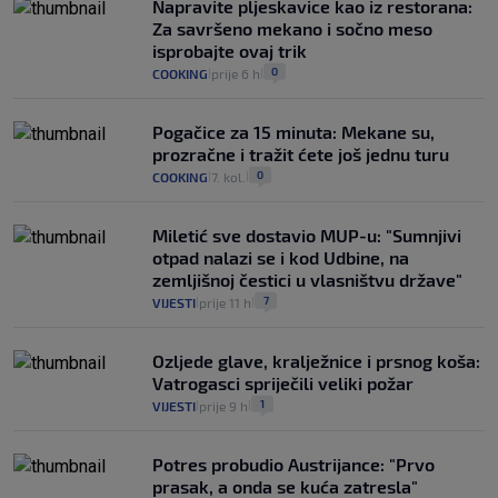
Napravite pljeskavice kao iz restorana:
Za savršeno mekano i sočno meso
isprobajte ovaj trik
0
COOKING
prije 6 h
|
|
Pogačice za 15 minuta: Mekane su,
prozračne i tražit ćete još jednu turu
0
COOKING
7. kol.
|
|
Miletić sve dostavio MUP-u: "Sumnjivi
otpad nalazi se i kod Udbine, na
zemljišnoj čestici u vlasništvu države"
7
VIJESTI
prije 11 h
|
|
Ozljede glave, kralježnice i prsnog koša:
Vatrogasci spriječili veliki požar
1
VIJESTI
prije 9 h
|
|
Potres probudio Austrijance: "Prvo
prasak, a onda se kuća zatresla"