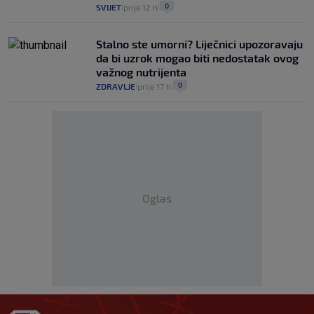
0
SVIJET
prije 12 h
|
|
Stalno ste umorni? Liječnici upozoravaju
da bi uzrok mogao biti nedostatak ovog
važnog nutrijenta
0
ZDRAVLJE
prije 17 h
|
|
Oglas