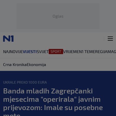
Oglas
NAJNOVIJE
VIJESTI
SVIJET
VRIJEME
N1 TEME
REGIJA
MAG
Crna Kronika
Ekonomija
UKRALE PREKO 1000 EURA
Banda mladih Zagrepčanki
mjesecima "operirala" javnim
prijevozom: Imale su posebne
mete