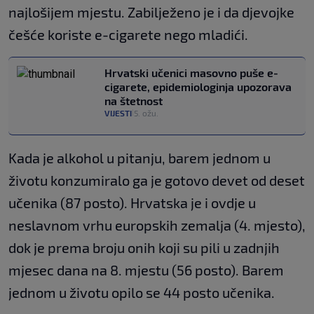
najlošijem mjestu. Zabilježeno je i da djevojke
češće koriste e-cigarete nego mladići.
Hrvatski učenici masovno puše e-
cigarete, epidemiologinja upozorava
na štetnost
VIJESTI
5. ožu.
|
Kada je alkohol u pitanju, barem jednom u
životu konzumiralo ga je gotovo devet od deset
učenika (87 posto). Hrvatska je i ovdje u
neslavnom vrhu europskih zemalja (4. mjesto),
dok je prema broju onih koji su pili u zadnjih
mjesec dana na 8. mjestu (56 posto). Barem
jednom u životu opilo se 44 posto učenika.