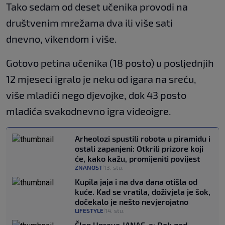
Tako sedam od deset učenika provodi na
društvenim mrežama dva ili više sati
dnevno, vikendom i više.
Gotovo petina učenika (18 posto) u posljednjih
12 mjeseci igralo je neku od igara na sreću,
više mladići nego djevojke, dok 43 posto
mladića svakodnevno igra videoigre.
Arheolozi spustili robota u piramidu i
ostali zapanjeni: Otkrili prizore koji
će, kako kažu, promijeniti povijest
ZNANOST
13. stu.
|
Kupila jaja i na dva dana otišla od
kuće. Kad se vratila, doživjela je šok,
dočekalo je nešto nevjerojatno
LIFESTYLE
14. stu.
|
Član Uprave JANAF-a: Dok god