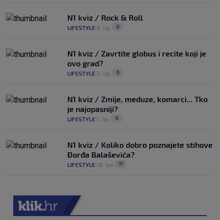
N1 kviz / Rock & Roll
0
LIFESTYLE
8. lip.
|
|
N1 kviz / Zavrtite globus i recite koji je
ovo grad?
0
LIFESTYLE
2. lip.
|
|
N1 kviz / Zmije, meduze, komarci... Tko
je najopasniji?
0
LIFESTYLE
1. lip.
|
|
N1 kviz / Koliko dobro poznajete stihove
Đorđa Balaševića?
11
LIFESTYLE
18. svi.
|
|