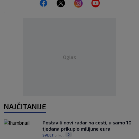
Oglas
NAJČITANIJE
Postavili novi radar na cesti, u samo 10
tjedana prikupio milijune eura
0
SVIJET
5. kol.
|
|