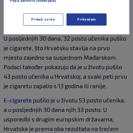
Popis partnera (dobavljača)
sredstava ovisnosti, dok su pušenje cigareta u
posljednjih 30 dana i uporaba e-cigareta i dalje
Prikaži svrhe
Prihvaćam
u porastu.
U posljednjih 30 dana, 32 posto učenika pušilo
je cigarete, što Hrvatsku stavlja na prvo
mjesto zajedno sa susjednom Mađarskom.
Podaci također pokazuju da je u životu pušilo
43 posto učenika u Hrvatskoj, a svaki peti prvu
je cigaretu zapalio s 13 godina ili ranije.
E-cigarete
pušilo je u životu 53 posto učenika,
a u posljednjih 30 dana njih 33 posto. U
usporedbi s drugim europskim državama,
Hrvatska je prema oba rezultata na trećem