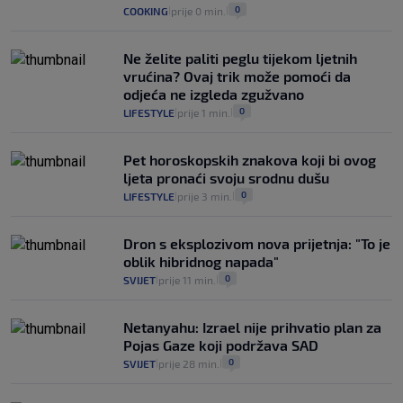
16
VIJESTI
30. srp.
|
|
0
COOKING
prije 0 min.
|
|
Ne želite paliti peglu tijekom ljetnih
vrućina? Ovaj trik može pomoći da
odjeća ne izgleda zgužvano
0
LIFESTYLE
prije 1 min.
|
|
Pet horoskopskih znakova koji bi ovog
ljeta pronaći svoju srodnu dušu
0
LIFESTYLE
prije 3 min.
|
|
Dron s eksplozivom nova prijetnja: "To je
oblik hibridnog napada"
0
SVIJET
prije 11 min.
|
|
Netanyahu: Izrael nije prihvatio plan za
Pojas Gaze koji podržava SAD
0
SVIJET
prije 28 min.
|
|