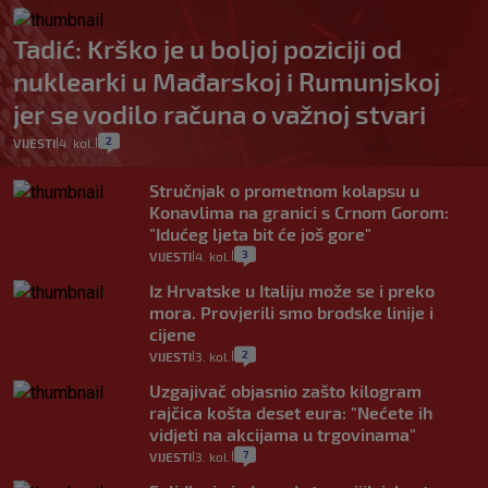
Tadić: Krško je u boljoj poziciji od
nuklearki u Mađarskoj i Rumunjskoj
jer se vodilo računa o važnoj stvari
2
VIJESTI
4. kol.
|
|
Stručnjak o prometnom kolapsu u
Konavlima na granici s Crnom Gorom:
"Idućeg ljeta bit će još gore"
3
VIJESTI
4. kol.
|
|
Iz Hrvatske u Italiju može se i preko
mora. Provjerili smo brodske linije i
cijene
2
VIJESTI
3. kol.
|
|
Uzgajivač objasnio zašto kilogram
rajčica košta deset eura: "Nećete ih
vidjeti na akcijama u trgovinama"
7
VIJESTI
3. kol.
|
|