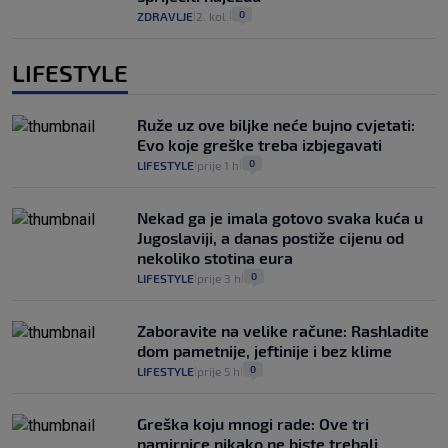
0
ZDRAVLJE
2. kol.
|
|
LIFESTYLE
Ruže uz ove biljke neće bujno cvjetati:
Evo koje greške treba izbjegavati
0
LIFESTYLE
prije 1 h
|
|
Nekad ga je imala gotovo svaka kuća u
Jugoslaviji, a danas postiže cijenu od
nekoliko stotina eura
0
LIFESTYLE
prije 3 h
|
|
Zaboravite na velike račune: Rashladite
dom pametnije, jeftinije i bez klime
0
LIFESTYLE
prije 5 h
|
|
Greška koju mnogi rade: Ove tri
namirnice nikako ne biste trebali