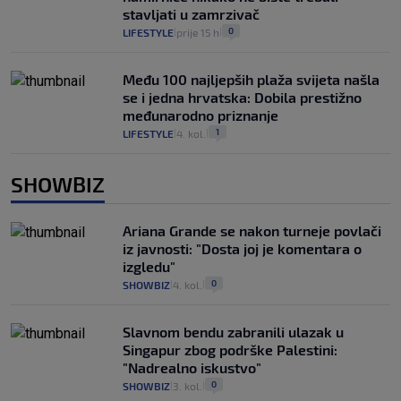
stavljati u zamrzivač
0
LIFESTYLE
prije 15 h
|
|
Među 100 najljepših plaža svijeta našla
se i jedna hrvatska: Dobila prestižno
međunarodno priznanje
1
LIFESTYLE
4. kol.
|
|
SHOWBIZ
Ariana Grande se nakon turneje povlači
iz javnosti: "Dosta joj je komentara o
izgledu"
0
SHOWBIZ
4. kol.
|
|
Slavnom bendu zabranili ulazak u
Singapur zbog podrške Palestini:
"Nadrealno iskustvo"
0
SHOWBIZ
3. kol.
|
|