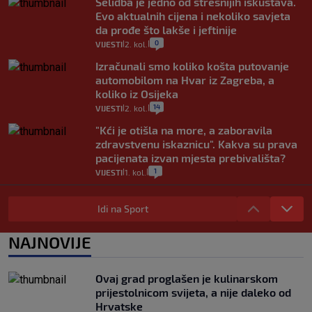
Selidba je jedno od stresnijih iskustava.
Evo aktualnih cijena i nekoliko savjeta
da prođe što lakše i jeftinije
0
VIJESTI
2. kol.
|
|
Izračunali smo koliko košta putovanje
automobilom na Hvar iz Zagreba, a
koliko iz Osijeka
14
VIJESTI
2. kol.
|
|
"Kći je otišla na more, a zaboravila
zdravstvenu iskaznicu". Kakva su prava
pacijenata izvan mjesta prebivališta?
1
VIJESTI
1. kol.
|
|
Provjerili smo "što ćemo onda" ako
Plenković na 15 dana ukine mjere: "Ne bi
Idi na Sport
se dogodilo ništa. Vlada se zaljubila u te
intervencije"
NAJNOVIJE
25
VIJESTI
30. srp.
|
|
Analitičar o Mostu: Oni su u yin-yang
Ovaj grad proglašen je kulinarskom
poziciji i imaju drugog najpoznatijeg
prijestolnicom svijeta, a nije daleko od
bravara u povijesti Hrvatske
Hrvatske