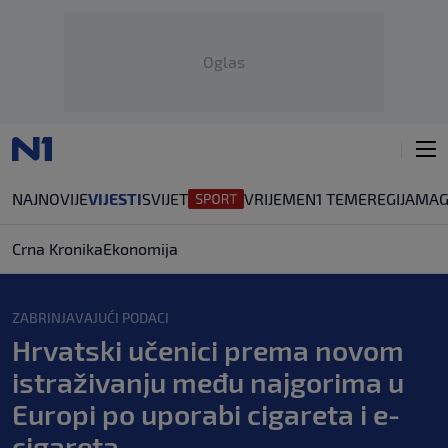
Oglas
NAJNOVIJE
VIJESTI
SVIJET
VRIJEME
N1 TEME
REGIJA
MAG
Crna Kronika
Ekonomija
ZABRINJAVAJUĆI PODACI
Hrvatski učenici prema novom
istraživanju među najgorima u
Europi po uporabi cigareta i e-
cigareta