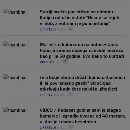
Stariji bračni par otišao na odmor u
Italiju i odlučio ostati: "Nismo se htjeli
vratiti, život nam je puno jeftiniji"
0
LIFESTYLE
4. kol.
|
|
Marušić o kolonama na autocestama:
Policija satima obavlja očevide nesreća
kao prije 50 godina. Evo kako to ubrzati
6
VIJESTI
4. kol.
|
|
Je li bolje stalno držati klimu uključenom
ili je povremeno gasiti? Stručnjaci
otkrivaju kada ćete najviše uštedjeti
0
LIFESTYLE
4. kol.
|
|
VIDEO / Pedeset godina sam je slagao
kamenje i izgradio dvorac od 48 metara,
a ulaz je i danas besplatan
0
LIFESTYLE
4. kol.
|
|