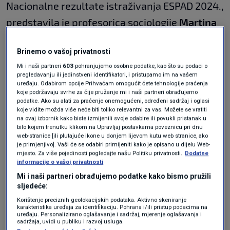
Nacionalne rezultate istraživanja ESPAD 2024.,
predstavila je profesorica sociologije
Martina
Markelić
, dok je epidemiologija
Sanja Musić
Brinemo o vašoj privatnosti
Milanović
predstavila trendove korištenja
Mi i naši partneri
603
pohranjujemo osobne podatke, kao što su podaci o
sredstava ovisnosti u zemljama uključenim u
pregledavanju ili jedinstveni identifikatori, i pristupamo im na vašem
uređaju. Odabirom opcije Prihvaćam omogućit ćete tehnologije praćenja
ESPAD tijekom razdoblja 1995. –2024.
koje podržavaju svrhe za čije pružanje mi i naši partneri obrađujemo
podatke. Ako su alati za praćenje onemogućeni, određeni sadržaj i oglasi
koje vidite možda više neće biti toliko relevantni za vas. Možete se vratiti
Belgija prva u EU-u zabranjuje
na ovaj izbornik kako biste izmijenili svoje odabire ili povukli pristanak u
jednokratne e-cigarete. Kako je
bilo kojem trenutku klikom na Upravljaj postavkama poveznicu pri dnu
došlo do ovog poteza?
web-stranice [ili plutajuće ikone u donjem lijevom kutu web stranice, ako
je primjenjivo]. Vaši će se odabiri primijeniti kako je opisano u dijelu Web-
SVIJET
30. pro.
|
mjesto. Za više pojedinosti pogledajte našu Politiku privatnosti.
Dodatne
"Ovo je epidemija"": Liječnici traži
informacije o vašoj privatnosti
reakciju vlade zbog pošasti koja se
Mi i naši partneri obrađujemo podatke kako bismo pružili
proširila među mladima
sljedeće:
SVIJET
29. kol.
|
Korištenje preciznih geolokacijskih podataka. Aktivno skeniranje
karakteristika uređaja za identifikaciju. Pohrana i/ili pristup podacima na
uređaju. Personalizirano oglašavanje i sadržaj, mjerenje oglašavanja i
Većina trendova bilježi pad konzumacije
sadržaja, uvidi u publiku i razvoj usluga.