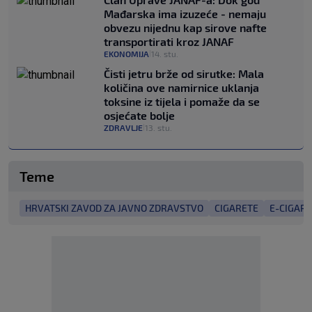
Mađarska ima izuzeće - nemaju
obvezu nijednu kap sirove nafte
transportirati kroz JANAF
EKONOMIJA
14. stu.
|
Čisti jetru brže od sirutke: Mala
količina ove namirnice uklanja
toksine iz tijela i pomaže da se
osjećate bolje
ZDRAVLJE
13. stu.
|
Teme
HRVATSKI ZAVOD ZA JAVNO ZDRAVSTVO
CIGARETE
E-CIGAR