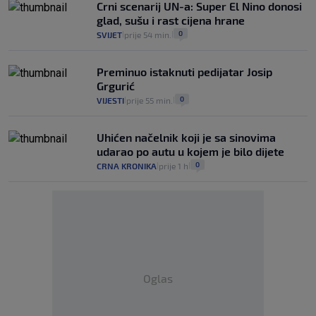
Crni scenarij UN-a: Super El Nino donosi
glad, sušu i rast cijena hrane
0
SVIJET
prije 54 min.
|
|
Preminuo istaknuti pedijatar Josip
Grgurić
0
VIJESTI
prije 55 min.
|
|
Uhićen načelnik koji je sa sinovima
udarao po autu u kojem je bilo dijete
0
CRNA KRONIKA
prije 1 h
|
|
Oglas