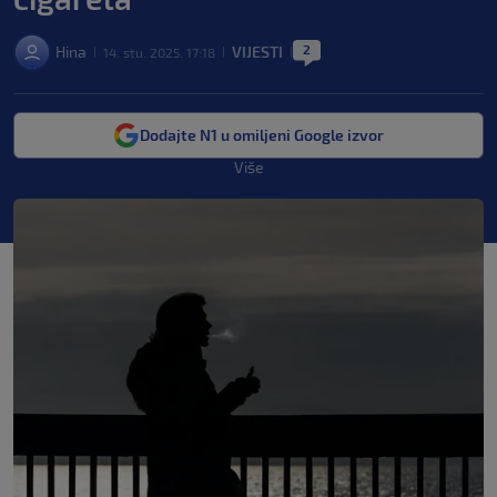
2
Hina
VIJESTI
14. stu. 2025. 17:18
|
|
|
Dodajte N1 u omiljeni Google izvor
Više