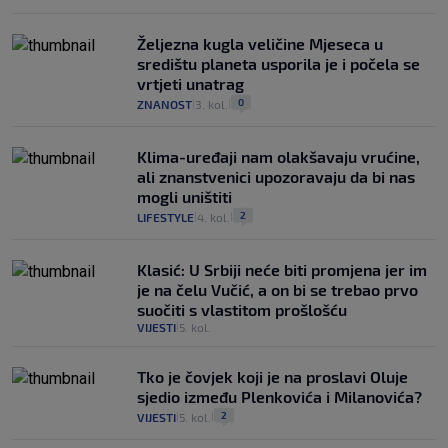
Željezna kugla veličine Mjeseca u
središtu planeta usporila je i počela se
vrtjeti unatrag
0
ZNANOST
3. kol.
|
|
Klima-uređaji nam olakšavaju vrućine,
ali znanstvenici upozoravaju da bi nas
mogli uništiti
2
LIFESTYLE
4. kol.
|
|
Klasić: U Srbiji neće biti promjena jer im
je na čelu Vučić, a on bi se trebao prvo
suočiti s vlastitom prošlošću
VIJESTI
5. kol.
|
Tko je čovjek koji je na proslavi Oluje
sjedio između Plenkovića i Milanovića?
2
VIJESTI
5. kol.
|
|