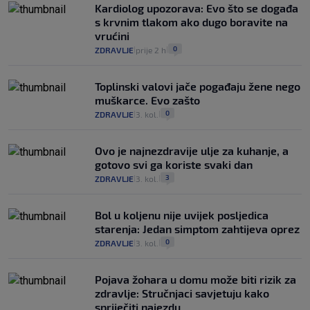
Kardiolog upozorava: Evo što se događa
s krvnim tlakom ako dugo boravite na
vrućini
0
ZDRAVLJE
prije 2 h
|
|
Toplinski valovi jače pogađaju žene nego
muškarce. Evo zašto
0
ZDRAVLJE
3. kol.
|
|
Ovo je najnezdravije ulje za kuhanje, a
gotovo svi ga koriste svaki dan
3
ZDRAVLJE
3. kol.
|
|
Bol u koljenu nije uvijek posljedica
starenja: Jedan simptom zahtijeva oprez
0
ZDRAVLJE
3. kol.
|
|
Pojava žohara u domu može biti rizik za
zdravlje: Stručnjaci savjetuju kako
spriječiti najezdu