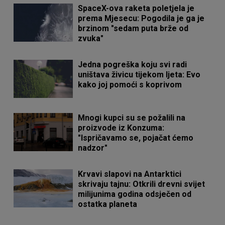
SpaceX-ova raketa poletjela je
prema Mjesecu: Pogodila je ga je
brzinom "sedam puta brže od
zvuka"
Jedna pogreška koju svi radi
uništava živicu tijekom ljeta: Evo
kako joj pomoći s koprivom
Mnogi kupci su se požalili na
proizvode iz Konzuma:
"Ispričavamo se, pojačat ćemo
nadzor"
Krvavi slapovi na Antarktici
skrivaju tajnu: Otkrili drevni svijet
milijunima godina odsječen od
ostatka planeta