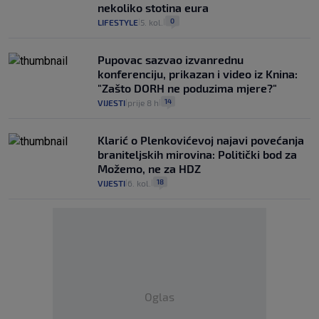
nekoliko stotina eura
0
LIFESTYLE
5. kol.
|
|
Pupovac sazvao izvanrednu
konferenciju, prikazan i video iz Knina:
"Zašto DORH ne poduzima mjere?"
14
VIJESTI
prije 8 h
|
|
Klarić o Plenkovićevoj najavi povećanja
braniteljskih mirovina: Politički bod za
Možemo, ne za HDZ
18
VIJESTI
6. kol.
|
|
Oglas