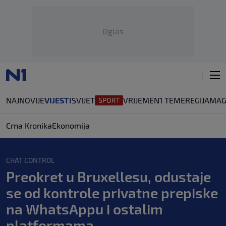
Oglas
NAJNOVIJE
VIJESTI
SVIJET
VRIJEME
N1 TEME
REGIJA
MAG
Crna Kronika
Ekonomija
CHAT CONTROL
Preokret u Bruxellesu, odustaje
se od kontrole privatne prepiske
na WhatsAppu i ostalim
platformama