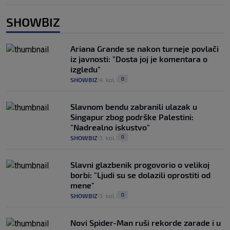
SHOWBIZ
Ariana Grande se nakon turneje povlači
iz javnosti: "Dosta joj je komentara o
izgledu"
0
SHOWBIZ
4. kol.
|
|
Slavnom bendu zabranili ulazak u
Singapur zbog podrške Palestini:
"Nadrealno iskustvo"
0
SHOWBIZ
3. kol.
|
|
Slavni glazbenik progovorio o velikoj
borbi: "Ljudi su se dolazili oprostiti od
mene"
0
SHOWBIZ
3. kol.
|
|
Novi Spider-Man ruši rekorde zarade i u