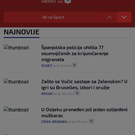
14
VIJESTI
2. kol.
|
|
"Kći je otišla na more, a zaboravila
zdravstvenu iskaznicu". Kakva su prava
Idi na Sport
pacijenata izvan mjesta prebivališta?
1
VIJESTI
1. kol.
NAJNOVIJE
|
|
Kako spriječiti nasilje? "Tako da glavni
junaci naših priča budu oni koji pomažu,
Španjolska policija uhitila 77
a ne oni koji su pobijedili nekoga"
osumnjičenih za krijumčarenje
2
VIJESTI
30. srp.
|
|
migranata
0
SVIJET
prije 0 min
|
|
Zašto se Vučić sastaje sa Zelenskim? U
igri su Bruxelles, izbori i oružje
0
REGIJA
prije 34 min
|
|
U Osijeku pronađen još jedan ozlijeđeni
muškarac
0
CRNA KRONIKA
prije 40 min
|
|