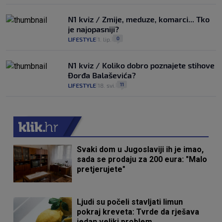
N1 kviz / Zmije, meduze, komarci... Tko
je najopasniji?
0
LIFESTYLE
1. lip.
|
|
N1 kviz / Koliko dobro poznajete stihove
Đorđa Balaševića?
11
LIFESTYLE
18. svi.
|
|
Svaki dom u Jugoslaviji ih je imao,
sada se prodaju za 200 eura: "Malo
pretjerujete"
Ljudi su počeli stavljati limun
pokraj kreveta: Tvrde da rješava
jedan veliki problem