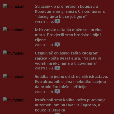
Stručnjak o prometnom kolapsu u
Konavlima na granici s Crnom Gorom:
"Idućeg ljeta bit će još gore"
3
VIJESTI
4. kol.
|
|
Iz Hrvatske u Italiju može se i preko
mora. Provjerili smo brodske linije i
cijene
2
VIJESTI
3. kol.
|
|
Uzgajivač objasnio zašto kilogram
rajčica košta deset eura: "Nećete ih
vidjeti na akcijama u trgovinama"
8
VIJESTI
3. kol.
|
|
Selidba je jedno od stresnijih iskustava.
Evo aktualnih cijena i nekoliko savjeta
da prođe što lakše i jeftinije
0
VIJESTI
2. kol.
|
|
Izračunali smo koliko košta putovanje
automobilom na Hvar iz Zagreba, a
koliko iz Osijeka