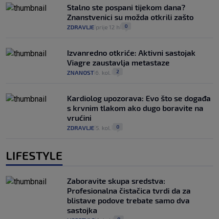
Stalno ste pospani tijekom dana?
Znanstvenici su možda otkrili zašto
0
ZDRAVLJE
prije 12 h
|
|
Izvanredno otkriće: Aktivni sastojak
Viagre zaustavlja metastaze
2
ZNANOST
6. kol.
|
|
Kardiolog upozorava: Evo što se događa
s krvnim tlakom ako dugo boravite na
vrućini
0
ZDRAVLJE
5. kol.
|
|
LIFESTYLE
Zaboravite skupa sredstva:
Profesionalna čistačica tvrdi da za
blistave podove trebate samo dva
sastojka