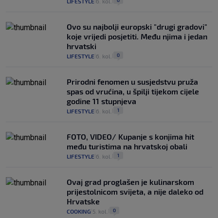
0
LIFESTYLE
6. kol.
|
|
Ovo su najbolji europski "drugi gradovi"
koje vrijedi posjetiti. Među njima i jedan
hrvatski
0
LIFESTYLE
6. kol.
|
|
Prirodni fenomen u susjedstvu pruža
spas od vrućina, u špilji tijekom cijele
godine 11 stupnjeva
1
LIFESTYLE
6. kol.
|
|
FOTO, VIDEO/ Kupanje s konjima hit
među turistima na hrvatskoj obali
1
LIFESTYLE
6. kol.
|
|
Ovaj grad proglašen je kulinarskom
prijestolnicom svijeta, a nije daleko od
Hrvatske
0
COOKING
5. kol.
|
|