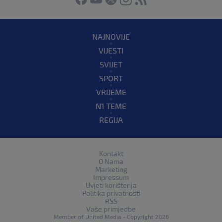
NAJNOVIJE
VIJESTI
SVIJET
SPORT
VRIJEME
N1 TEME
REGIJA
Kontakt
O Nama
Marketing
Impressum
Uvjeti korištenja
Politika privatnosti
RSS
Vaše primjedbe
Member of
United Media
- Copyright 2026