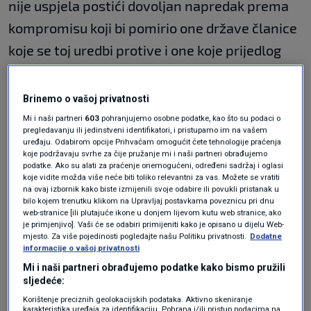
nije uspjela postići dovoljan napredak prema
kompromisu koji bi pomirio one države članice
koje se toj uredbi protive i one koje prijedlog
podržavaju, a među kojima je i Hrvatska.
Brinemo o vašoj privatnosti
Hrdalo o "Chat controlu": To bi se
Mi i naši partneri
603
pohranjujemo osobne podatke, kao što su podaci o
radilo svima, u svakom trenu, na
pregledavanju ili jedinstveni identifikatori, i pristupamo im na vašem
svim aplikacijama
uređaju. Odabirom opcije Prihvaćam omogućit ćete tehnologije praćenja
VIJESTI
3. ruj.
|
koje podržavaju svrhe za čije pružanje mi i naši partneri obrađujemo
podatke. Ako su alati za praćenje onemogućeni, određeni sadržaj i oglasi
Hajdaš Dončić postavio pitanje
koje vidite možda više neće biti toliko relevantni za vas. Možete se vratiti
Plenkoviću: Zašto i dalje podržava
na ovaj izbornik kako biste izmijenili svoje odabire ili povukli pristanak u
Chat Control?
bilo kojem trenutku klikom na Upravljaj postavkama poveznicu pri dnu
VIJESTI
9. lis.
|
web-stranice [ili plutajuće ikone u donjem lijevom kutu web stranice, ako
je primjenjivo]. Vaši će se odabiri primijeniti kako je opisano u dijelu Web-
mjesto. Za više pojedinosti pogledajte našu Politiku privatnosti.
Dodatne
informacije o vašoj privatnosti
Neke države koje podržavaju takav prijedlog, a
Mi i naši partneri obrađujemo podatke kako bismo pružili
neslužbeno doznajemo da je jedna od njih
sljedeće:
Mađarska, zatražile su od Danske da se izjasni
Korištenje preciznih geolokacijskih podataka. Aktivno skeniranje
karakteristika uređaja za identifikaciju. Pohrana i/ili pristup podacima na