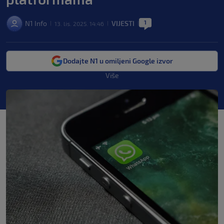
1
N1 Info
VIJESTI
13. lis. 2025. 14:46
|
|
|
Dodajte N1 u omiljeni Google izvor
Više