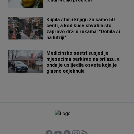
Kupila staru knjigu za samo 50
centi, a kod kuće shvatila što
zapravo drži u rukama: "Dobila si
na lutriji"
Medicinsko sestri susjed je
mjesecima parkirao na prilazu, a
onda je uslijedila osveta koja je
glasno odjeknula