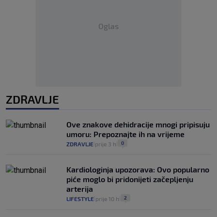
Oglas
ZDRAVLJE
Ove znakove dehidracije mnogi pripisuju
umoru: Prepoznajte ih na vrijeme
0
ZDRAVLJE
prije 3 h
|
|
Kardiologinja upozorava: Ovo popularno
piće moglo bi pridonijeti začepljenju
arterija
2
LIFESTYLE
prije 10 h
|
|