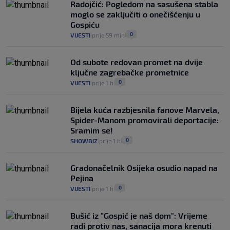
Radojčić: Pogledom na sasušena stabla
moglo se zaključiti o onečišćenju u
Gospiću
0
VIJESTI
prije 59 min
|
|
Od subote redovan promet na dvije
ključne zagrebačke prometnice
0
VIJESTI
prije 1 h
|
|
Bijela kuća razbjesnila fanove Marvela,
Spider-Manom promovirali deportacije:
Sramim se!
0
SHOWBIZ
prije 1 h
|
|
Gradonačelnik Osijeka osudio napad na
Pejina
0
VIJESTI
prije 1 h
|
|
Bušić iz "Gospić je naš dom": Vrijeme
radi protiv nas, sanacija mora krenuti