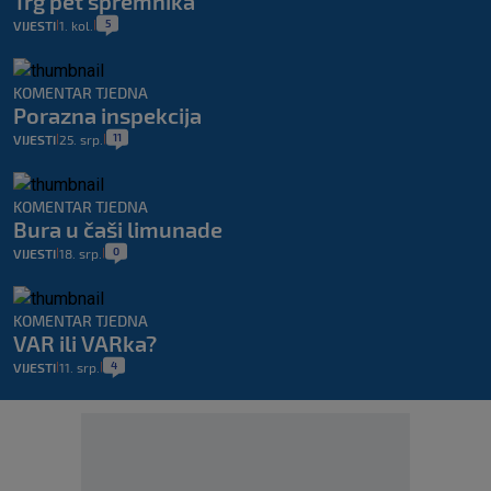
Trg pet spremnika
5
VIJESTI
1. kol.
|
|
KOMENTAR TJEDNA
Porazna inspekcija
11
VIJESTI
25. srp.
|
|
KOMENTAR TJEDNA
Bura u čaši limunade
0
VIJESTI
18. srp.
|
|
KOMENTAR TJEDNA
VAR ili VARka?
4
VIJESTI
11. srp.
|
|