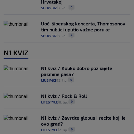
Hrvatskoj
0
SHOWBIZ
3. kol.
|
|
Uoči šibenskog koncerta, Thompsonov
tim publici uputio važne poruke
4
SHOWBIZ
3. kol.
|
|
N1 KVIZ
N1 kviz / Koliko dobro poznajete
pasmine pasa?
0
LJUBIMCI
13. lip.
|
|
N1 kviz / Rock & Roll
0
LIFESTYLE
8. lip.
|
|
N1 kviz / Zavrtite globus i recite koji je
ovo grad?
0
LIFESTYLE
2. lip.
|
|