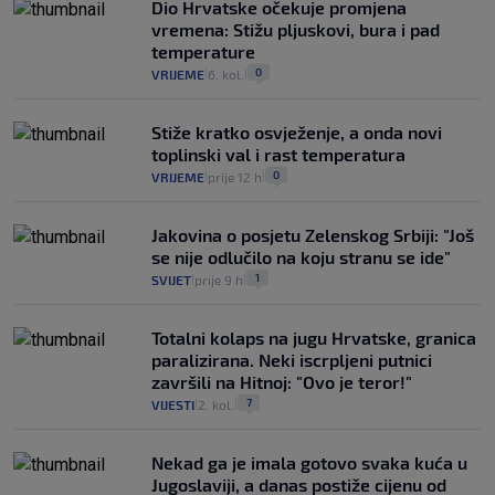
Dio Hrvatske očekuje promjena
vremena: Stižu pljuskovi, bura i pad
temperature
0
VRIJEME
6. kol.
|
|
Stiže kratko osvježenje, a onda novi
toplinski val i rast temperatura
0
VRIJEME
prije 12 h
|
|
Jakovina o posjetu Zelenskog Srbiji: "Još
se nije odlučilo na koju stranu se ide"
1
SVIJET
prije 9 h
|
|
Totalni kolaps na jugu Hrvatske, granica
paralizirana. Neki iscrpljeni putnici
završili na Hitnoj: "Ovo je teror!"
7
VIJESTI
2. kol.
|
|
Nekad ga je imala gotovo svaka kuća u
Jugoslaviji, a danas postiže cijenu od