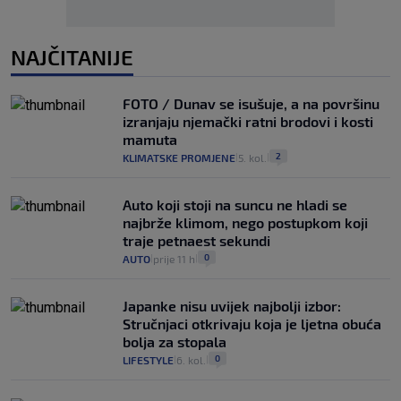
NAJČITANIJE
FOTO / Dunav se isušuje, a na površinu
izranjaju njemački ratni brodovi i kosti
mamuta
2
KLIMATSKE PROMJENE
5. kol.
|
|
Auto koji stoji na suncu ne hladi se
najbrže klimom, nego postupkom koji
traje petnaest sekundi
0
AUTO
prije 11 h
|
|
Japanke nisu uvijek najbolji izbor:
Stručnjaci otkrivaju koja je ljetna obuća
bolja za stopala
0
LIFESTYLE
6. kol.
|
|