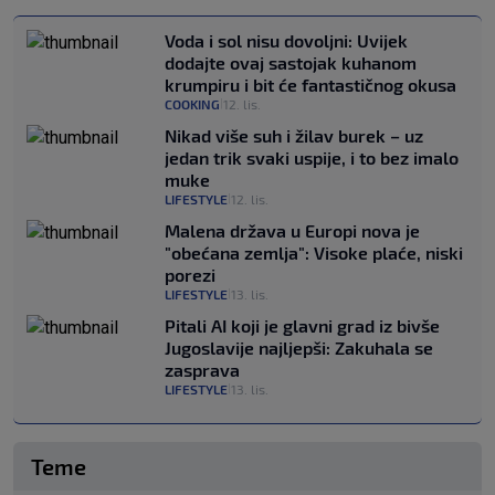
Voda i sol nisu dovoljni: Uvijek
dodajte ovaj sastojak kuhanom
krumpiru i bit će fantastičnog okusa
COOKING
12. lis.
|
Nikad više suh i žilav burek – uz
jedan trik svaki uspije, i to bez imalo
muke
LIFESTYLE
12. lis.
|
Malena država u Europi nova je
"obećana zemlja": Visoke plaće, niski
porezi
LIFESTYLE
13. lis.
|
Pitali AI koji je glavni grad iz bivše
Jugoslavije najljepši: Zakuhala se
zasprava
LIFESTYLE
13. lis.
|
Teme