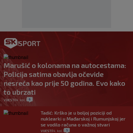
SPORT
Marušić o kolonama na autocestama:
Policija satima obavlja očevide
nesreća kao prije 50 godina. Evo kako
to ubrzati
6
VIJESTI
4. kol.
|
|
Tadić: Krško je u boljoj poziciji od
nuklearki u Mađarskoj i Rumunjskoj jer
se vodilo računa o važnoj stvari
5
VIJESTI
4. kol.
|
|