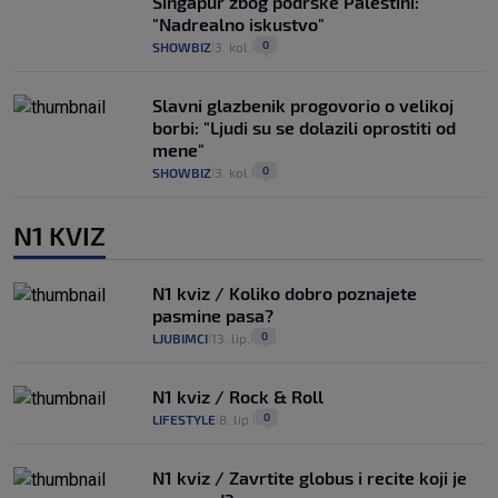
Singapur zbog podrške Palestini:
"Nadrealno iskustvo"
0
SHOWBIZ
3. kol.
|
|
Slavni glazbenik progovorio o velikoj
borbi: "Ljudi su se dolazili oprostiti od
mene"
0
SHOWBIZ
3. kol.
|
|
N1 KVIZ
N1 kviz / Koliko dobro poznajete
pasmine pasa?
0
LJUBIMCI
13. lip.
|
|
N1 kviz / Rock & Roll
0
LIFESTYLE
8. lip.
|
|
N1 kviz / Zavrtite globus i recite koji je