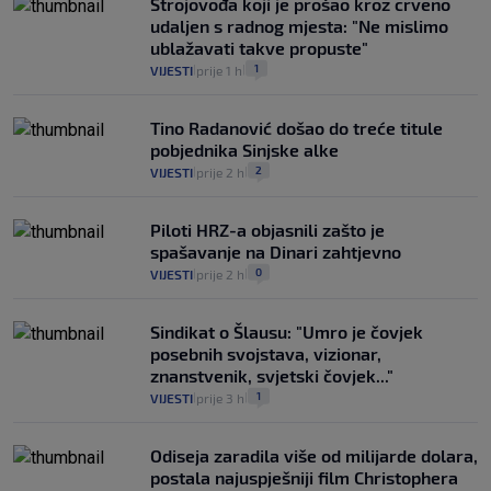
Strojovođa koji je prošao kroz crveno
udaljen s radnog mjesta: "Ne mislimo
ublažavati takve propuste"
1
VIJESTI
prije 1 h
|
|
Tino Radanović došao do treće titule
pobjednika Sinjske alke
2
VIJESTI
prije 2 h
|
|
Piloti HRZ-a objasnili zašto je
spašavanje na Dinari zahtjevno
0
VIJESTI
prije 2 h
|
|
Sindikat o Šlausu: "Umro je čovjek
posebnih svojstava, vizionar,
znanstvenik, svjetski čovjek..."
1
VIJESTI
prije 3 h
|
|
Odiseja zaradila više od milijarde dolara,
postala najuspješniji film Christophera