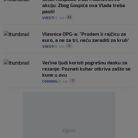
akciju: Zbog Gospića ova Vlada treba
pasti!
23
VIJESTI
9. kol.
|
|
Vlasnica OPG-a: "Prodam li rajčicu za
euro, a ne za tri, neću zaraditi za kruh"
2
VIJESTI
9. kol.
|
|
Većina ljudi koristi pogrešnu dasku za
rezanje: Poznati kuhar otkriva zašto se
kune u ovu
1
COOKING
8. kol.
|
|
Oglas