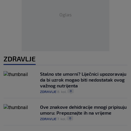
Oglas
ZDRAVLJE
Stalno ste umorni? Liječnici upozoravaju
da bi uzrok mogao biti nedostatak ovog
važnog nutrijenta
0
ZDRAVLJE
8. kol.
|
|
Ove znakove dehidracije mnogi pripisuju
umoru: Prepoznajte ih na vrijeme
0
ZDRAVLJE
7. kol.
|
|