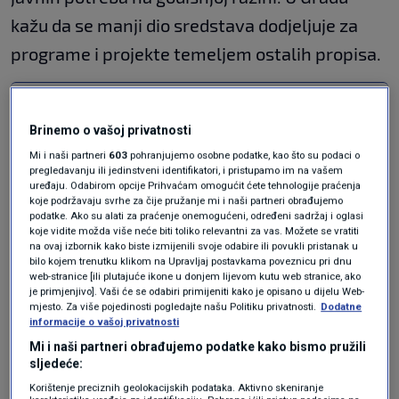
kažu da se manji dio sredstava dodjeljuje za
programe i projekte temeljem ostalih propisa.
Tomašević najavio proširenje naplate
parkinga u Zagrebu
Brinemo o vašoj privatnosti
VIJESTI
13. sij.
|
Mi i naši partneri
603
pohranjujemo osobne podatke, kao što su podaci o
HDZ se obrušio na Tomaševića zbog
pregledavanju ili jedinstveni identifikatori, i pristupamo im na vašem
snijega
uređaju. Odabirom opcije Prihvaćam omogućit ćete tehnologije praćenja
VIJESTI
7. sij.
|
koje podržavaju svrhe za čije pružanje mi i naši partneri obrađujemo
podatke. Ako su alati za praćenje onemogućeni, određeni sadržaj i oglasi
koje vidite možda više neće biti toliko relevantni za vas. Možete se vratiti
na ovaj izbornik kako biste izmijenili svoje odabire ili povukli pristanak u
Ističu da se financiraju programi iz različitih
bilo kojem trenutku klikom na Upravljaj postavkama poveznicu pri dnu
područja kao što su udruge branitelja, mladih,
web-stranice [ili plutajuće ikone u donjem lijevom kutu web stranice, ako
je primjenjivo]. Vaši će se odabiri primijeniti kako je opisano u dijelu Web-
socijalne zaštite, vrhunskog sporta,
mjesto. Za više pojedinosti pogledajte našu Politiku privatnosti.
Dodatne
informacije o vašoj privatnosti
umjetničkih organizacija i drugih neprofitnih
Mi i naši partneri obrađujemo podatke kako bismo pružili
subjekata, a od udruga najveći korisnici
sljedeće:
Korištenje preciznih geolokacijskih podataka. Aktivno skeniranje
proračunskih sredstava su Rukometni klub