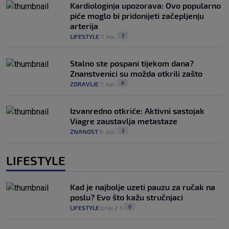
Kardiologinja upozorava: Ovo popularno
piće moglo bi pridonijeti začepljenju
arterija
2
LIFESTYLE
7. kol.
|
|
Stalno ste pospani tijekom dana?
Znanstvenici su možda otkrili zašto
0
ZDRAVLJE
7. kol.
|
|
Izvanredno otkriće: Aktivni sastojak
Viagre zaustavlja metastaze
2
ZNANOST
6. kol.
|
|
LIFESTYLE
Kad je najbolje uzeti pauzu za ručak na
poslu? Evo što kažu stručnjaci
0
LIFESTYLE
prije 2 h
|
|