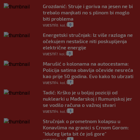
Grozdanić: Struje i goriva na jesen ne bi
trebalo manjkati no s plinom bi moglo
biti problema
0
VIJESTI
8. kol.
|
|
Energetski stručnjak: Iz više razloga ne
očekujem nestašice niti poskupljenja
električne energije
0
VIJESTI
7. kol.
|
|
Marušić o kolonama na autocestama:
Policija satima obavlja očevide nesreća
kao prije 50 godina. Evo kako to ubrzati
7
VIJESTI
4. kol.
|
|
Tadić: Krško je u boljoj poziciji od
nuklearki u Mađarskoj i Rumunjskoj jer
se vodilo računa o važnoj stvari
5
VIJESTI
4. kol.
|
|
Stručnjak o prometnom kolapsu u
Konavlima na granici s Crnom Gorom:
"Idućeg ljeta bit će još gore"
3
|
|