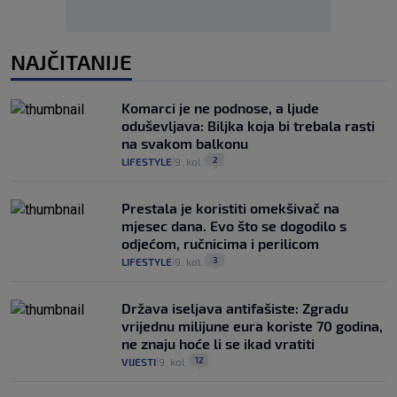
NAJČITANIJE
Komarci je ne podnose, a ljude
oduševljava: Biljka koja bi trebala rasti
na svakom balkonu
2
LIFESTYLE
9. kol.
|
|
Prestala je koristiti omekšivač na
mjesec dana. Evo što se dogodilo s
odjećom, ručnicima i perilicom
3
LIFESTYLE
9. kol.
|
|
Država iseljava antifašiste: Zgradu
vrijednu milijune eura koriste 70 godina,
ne znaju hoće li se ikad vratiti
12
VIJESTI
9. kol.
|
|