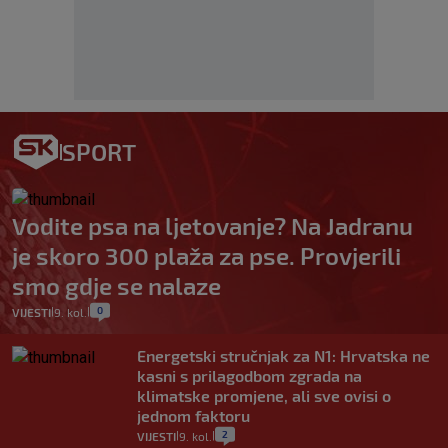
SPORT
Vodite psa na ljetovanje? Na Jadranu
je skoro 300 plaža za pse. Provjerili
smo gdje se nalaze
0
VIJESTI
9. kol.
|
|
Energetski stručnjak za N1: Hrvatska ne
kasni s prilagodbom zgrada na
klimatske promjene, ali sve ovisi o
jednom faktoru
2
VIJESTI
9. kol.
|
|