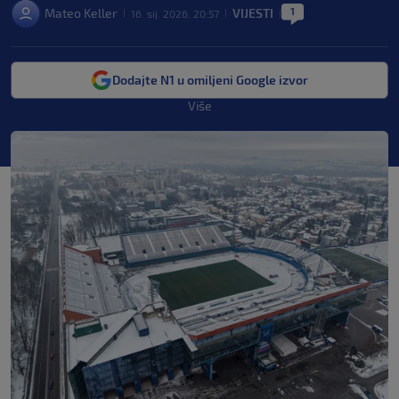
1
Mateo Keller
VIJESTI
16. sij. 2026. 20:57
|
|
|
Dodajte N1 u omiljeni Google izvor
Više