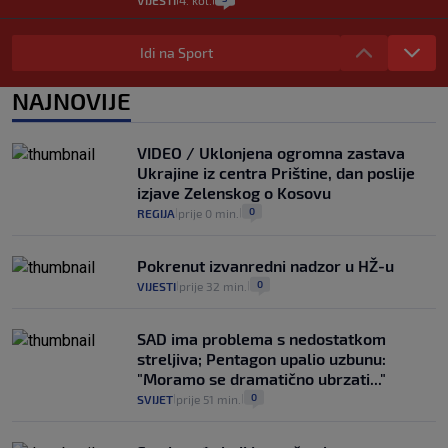
VIJESTI
4. kol.
Iz Hrvatske u Italiju može se i preko
mora. Provjerili smo brodske linije i
Idi na Sport
cijene
2
VIJESTI
3. kol.
NAJNOVIJE
|
|
Uzgajivač objasnio zašto kilogram
rajčica košta deset eura: "Nećete ih
VIDEO / Uklonjena ogromna zastava
vidjeti na akcijama u trgovinama"
Ukrajine iz centra Prištine, dan poslije
8
VIJESTI
3. kol.
|
|
izjave Zelenskog o Kosovu
0
REGIJA
prije 0 min.
|
|
Pokrenut izvanredni nadzor u HŽ-u
0
VIJESTI
prije 32 min.
|
|
SAD ima problema s nedostatkom
streljiva; Pentagon upalio uzbunu:
"Moramo se dramatično ubrzati..."
0
SVIJET
prije 51 min.
|
|