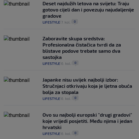
Deset najdužih letova na svijetu: Traju
gotovo cijeli dan i povezuju najudaljenije
gradove
0
LIFESTYLE
7. kol.
|
|
Zaboravite skupa sredstva:
Profesionalna čistačica tvrdi da za
blistave podove trebate samo dva
sastojka
0
LIFESTYLE
6. kol.
|
|
Japanke nisu uvijek najbolji izbor:
Stručnjaci otkrivaju koja je ljetna obuća
bolja za stopala
0
LIFESTYLE
6. kol.
|
|
Ovo su najbolji europski "drugi gradovi"
koje vrijedi posjetiti. Među njima i jedan
hrvatski
0
LIFESTYLE
6. kol.
|
|