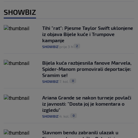
SHOWBIZ
Tihi "rat": Pjesme Taylor Swift uklonjene
iz objava Bijele kuće i Trumpove
kampanje
2
SHOWBIZ
prije 3 h
|
|
Bijela kuća razbjesnila fanove Marvela,
Spider-Manom promovirali deportacije:
Sramim se!
0
SHOWBIZ
7. kol.
|
|
Ariana Grande se nakon turneje povlači
iz javnosti: "Dosta joj je komentara o
izgledu"
0
SHOWBIZ
4. kol.
|
|
Slavnom bendu zabranili ulazak u