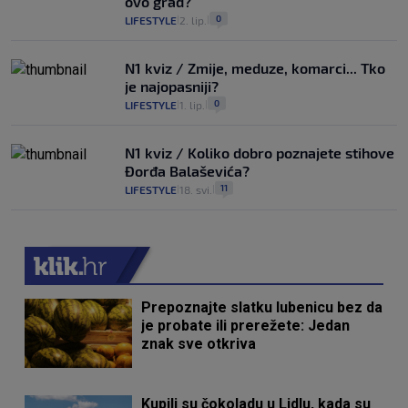
ovo grad?
0
LIFESTYLE
2. lip.
|
|
N1 kviz / Zmije, meduze, komarci... Tko
je najopasniji?
0
LIFESTYLE
1. lip.
|
|
N1 kviz / Koliko dobro poznajete stihove
Đorđa Balaševića?
11
LIFESTYLE
18. svi.
|
|
Prepoznajte slatku lubenicu bez da
je probate ili prerežete: Jedan
znak sve otkriva
Kupili su čokoladu u Lidlu, kada su