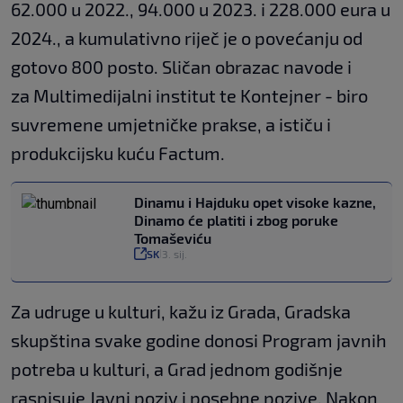
62.000 u 2022., 94.000 u 2023. i 228.000 eura u
2024., a kumulativno riječ je o povećanju od
gotovo 800 posto. Sličan obrazac navode i
za Multimedijalni institut te Kontejner - biro
suvremene umjetničke prakse, a ističu i
produkcijsku kuću Factum.
Dinamu i Hajduku opet visoke kazne,
Dinamo će platiti i zbog poruke
Tomaševiću
SK
3. sij.
|
Za udruge u kulturi, kažu iz Grada, Gradska
skupština svake godine donosi Program javnih
potreba u kulturi, a Grad jednom godišnje
raspisuje Javni poziv i posebne pozive. Nakon