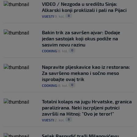
VIDEO / Nezgoda u središtu Sinja:
Alkarski konji proklizali i pali na Pijaci
8
VIJESTI
9. kol.
|
|
Bakin trik za savršen ajvar: Dodaje
jedan sastojak koji okus podiže na
sasvim novu razinu
0
COOKING
8. kol.
|
|
Napravite pljeskavice kao iz restorana:
Za savršeno mekano i sočno meso
isprobajte ovaj trik
0
COOKING
8. kol.
|
|
Totalni kolaps na jugu Hrvatske, granica
paralizirana. Neki iscrpljeni putnici
završili na Hitnoj: "Ovo je teror!"
9
VIJESTI
2. kol.
|
|
Selak Raspudić traži Milanovićevu