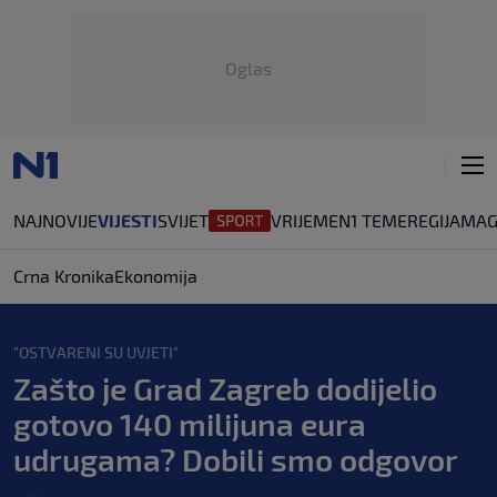
Oglas
NAJNOVIJE
VIJESTI
SVIJET
VRIJEME
N1 TEME
REGIJA
MAG
Crna Kronika
Ekonomija
"OSTVARENI SU UVJETI"
Zašto je Grad Zagreb dodijelio
gotovo 140 milijuna eura
udrugama? Dobili smo odgovor