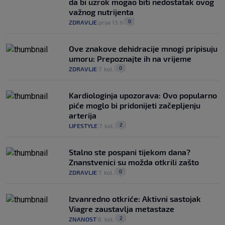
da bi uzrok mogao biti nedostatak ovog
važnog nutrijenta
0
ZDRAVLJE
prije 13 h
|
|
Ove znakove dehidracije mnogi pripisuju
umoru: Prepoznajte ih na vrijeme
0
ZDRAVLJE
7. kol.
|
|
Kardiologinja upozorava: Ovo popularno
piće moglo bi pridonijeti začepljenju
arterija
2
LIFESTYLE
7. kol.
|
|
Stalno ste pospani tijekom dana?
Znanstvenici su možda otkrili zašto
0
ZDRAVLJE
7. kol.
|
|
Izvanredno otkriće: Aktivni sastojak
Viagre zaustavlja metastaze
2
ZNANOST
6. kol.
|
|