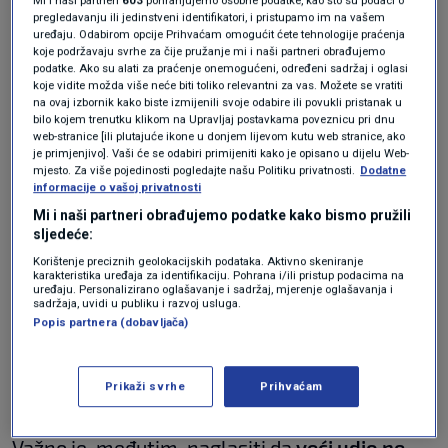
Mi i naši partneri
603
pohranjujemo osobne podatke, kao što su podaci o
one koje su napisali ljudi. Do svibnja 2025.
pregledavanju ili jedinstveni identifikatori, i pristupamo im na vašem
uređaju. Odabirom opcije Prihvaćam omogućit ćete tehnologije praćenja
njihov je udio dosegnuo 51,7 posto.
koje podržavaju svrhe za čije pružanje mi i naši partneri obrađujemo
podatke. Ako su alati za praćenje onemogućeni, određeni sadržaj i oglasi
koje vidite možda više neće biti toliko relevantni za vas. Možete se vratiti
Nobelovac kaže da čovječanstvo
na ovaj izbornik kako biste izmijenili svoje odabire ili povukli pristanak u
možda neće preživjeti sljedećih 50
bilo kojem trenutku klikom na Upravljaj postavkama poveznicu pri dnu
godina: Ovo su njegovi razlozi
web-stranice [ili plutajuće ikone u donjem lijevom kutu web stranice, ako
je primjenjivo]. Vaši će se odabiri primijeniti kako je opisano u dijelu Web-
MAGAZIN
21. tra.
|
mjesto. Za više pojedinosti pogledajte našu Politiku privatnosti.
Dodatne
informacije o vašoj privatnosti
Rast se usporava
Mi i naši partneri obrađujemo podatke kako bismo pružili
sljedeće:
Korištenje preciznih geolokacijskih podataka. Aktivno skeniranje
Iako je rast bio brz, u posljednje vrijeme
karakteristika uređaja za identifikaciju. Pohrana i/ili pristup podacima na
uređaju. Personalizirano oglašavanje i sadržaj, mjerenje oglašavanja i
pokazuje znakove usporavanja. Prema
sadržaja, uvidi u publiku i razvoj usluga.
Popis partnera (dobavljača)
Graphiteu, udio AI sadržaja relativno je
stabilan od svibnja 2024., što sugerira da se
Prikaži svrhe
Prihvaćam
prvi val naglog širenja smirio.
Važno je, međutim, naglasiti da
veći udio ne