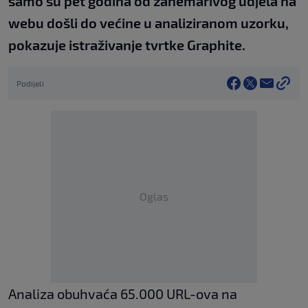
samo su pet godina od zanemarivog udjela na
webu došli do većine u analiziranom uzorku,
pokazuje istraživanje tvrtke Graphite.
Podijeli
Oglas
Analiza obuhvaća 65.000 URL-ova na