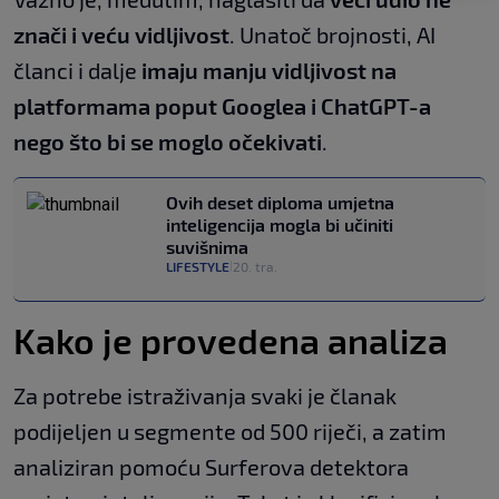
znači i veću vidljivost
. Unatoč brojnosti, AI
članci i dalje
imaju manju vidljivost na
platformama poput Googlea i ChatGPT-a
nego što bi se moglo očekivati
.
Ovih deset diploma umjetna
inteligencija mogla bi učiniti
suvišnima
LIFESTYLE
20. tra.
|
Kako je provedena analiza
Za potrebe istraživanja svaki je članak
podijeljen u segmente od 500 riječi, a zatim
analiziran pomoću Surferova detektora