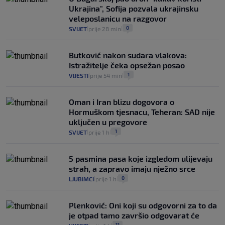
Ukrajina", Sofija pozvala ukrajinsku
veleposlanicu na razgovor
0
SVIJET
prije 28 min
|
|
Butković nakon sudara vlakova:
Istražitelje čeka opsežan posao
1
VIJESTI
prije 54 min
|
|
Oman i Iran blizu dogovora o
Hormuškom tjesnacu, Teheran: SAD nije
uključen u pregovore
1
SVIJET
prije 1 h
|
|
5 pasmina pasa koje izgledom ulijevaju
strah, a zapravo imaju nježno srce
0
LJUBIMCI
prije 1 h
|
|
Plenković: Oni koji su odgovorni za to da
je otpad tamo završio odgovarat će
11