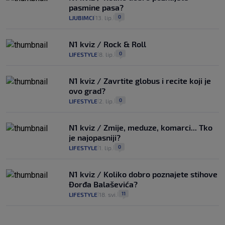
pasmine pasa?
0
LJUBIMCI
13. lip.
|
|
N1 kviz / Rock & Roll
0
LIFESTYLE
8. lip.
|
|
N1 kviz / Zavrtite globus i recite koji je
ovo grad?
0
LIFESTYLE
2. lip.
|
|
N1 kviz / Zmije, meduze, komarci... Tko
je najopasniji?
0
LIFESTYLE
1. lip.
|
|
N1 kviz / Koliko dobro poznajete stihove
Đorđa Balaševića?
11
LIFESTYLE
18. svi.
|
|