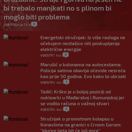
bi trebalo manjkati no s plinom bi
moglo biti problema
0
VIJESTI
prije 13 h
|
|
Energetski stručnjak: Iz više razloga ne
očekujem nestašice niti poskupljenja
električne energije
0
VIJESTI
7. kol.
|
|
Marušić o kolonama na autocestama:
Policija satima obavlja očevide nesreća
kao prije 50 godina. Evo kako to ubrzati
7
VIJESTI
4. kol.
|
|
Tadić: Krško je u boljoj poziciji od
nuklearki u Mađarskoj i Rumunjskoj jer
se vodilo računa o važnoj stvari
5
VIJESTI
4. kol.
|
|
Stručnjak o prometnom kolapsu u
Konavlima na granici s Crnom Gorom:
"Idućeg ljeta bit će još gore"