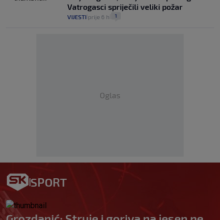
Vatrogasci spriječili veliki požar
1
VIJESTI
prije 6 h
|
|
Oglas
SPORT
Grozdanić: Struje i goriva na jesen ne