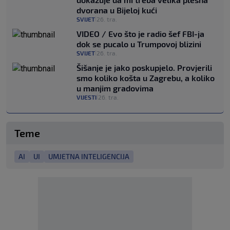
dvorana u Bijeloj kući
SVIJET
26. tra.
|
VIDEO / Evo što je radio šef FBI-ja
dok se pucalo u Trumpovoj blizini
SVIJET
26. tra.
|
Šišanje je jako poskupjelo. Provjerili
smo koliko košta u Zagrebu, a koliko
u manjim gradovima
VIJESTI
26. tra.
|
Teme
AI
UI
UMJETNA INTELIGENCIJA