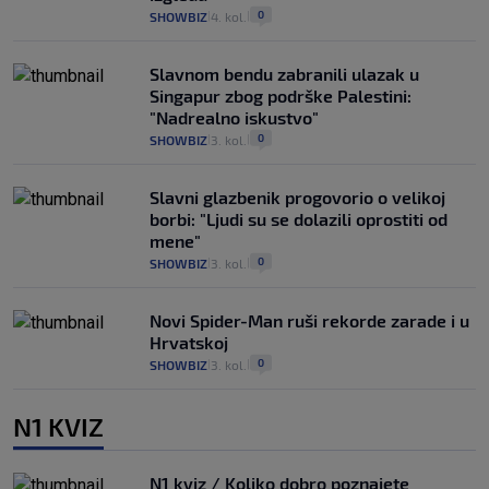
0
SHOWBIZ
4. kol.
|
|
Slavnom bendu zabranili ulazak u
Singapur zbog podrške Palestini:
"Nadrealno iskustvo"
0
SHOWBIZ
3. kol.
|
|
Slavni glazbenik progovorio o velikoj
borbi: "Ljudi su se dolazili oprostiti od
mene"
0
SHOWBIZ
3. kol.
|
|
Novi Spider-Man ruši rekorde zarade i u
Hrvatskoj
0
SHOWBIZ
3. kol.
|
|
N1 KVIZ
N1 kviz / Koliko dobro poznajete