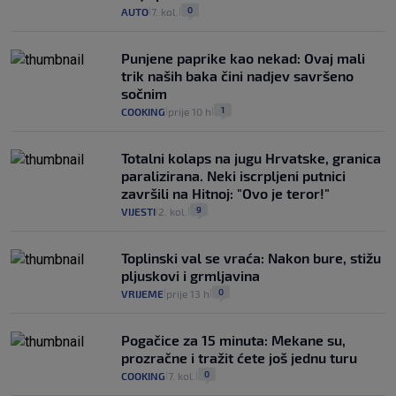
0
AUTO
7. kol.
|
|
Punjene paprike kao nekad: Ovaj mali
trik naših baka čini nadjev savršeno
sočnim
1
COOKING
prije 10 h
|
|
Totalni kolaps na jugu Hrvatske, granica
paralizirana. Neki iscrpljeni putnici
završili na Hitnoj: "Ovo je teror!"
9
VIJESTI
2. kol.
|
|
Toplinski val se vraća: Nakon bure, stižu
pljuskovi i grmljavina
0
VRIJEME
prije 13 h
|
|
Pogačice za 15 minuta: Mekane su,
prozračne i tražit ćete još jednu turu
0
COOKING
7. kol.
|
|