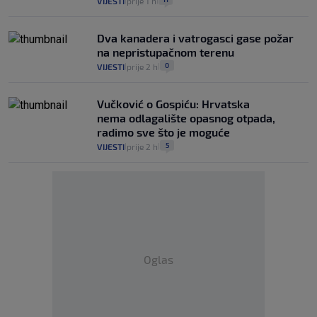
VIJESTI
prije 1 h
|
|
Dva kanadera i vatrogasci gase požar
na nepristupačnom terenu
0
VIJESTI
prije 2 h
|
|
Vučković o Gospiću: Hrvatska
nema odlagalište opasnog otpada,
radimo sve što je moguće
5
VIJESTI
prije 2 h
|
|
Oglas