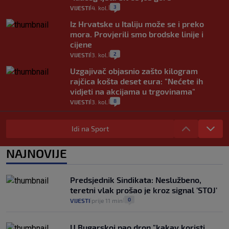
3
VIJESTI
4. kol.
|
|
Iz Hrvatske u Italiju može se i preko
mora. Provjerili smo brodske linije i
cijene
2
VIJESTI
3. kol.
|
|
Uzgajivač objasnio zašto kilogram
rajčica košta deset eura: "Nećete ih
vidjeti na akcijama u trgovinama"
8
VIJESTI
3. kol.
|
|
Selidba je jedno od stresnijih iskustava.
Evo aktualnih cijena i nekoliko savjeta
Idi na Sport
da prođe što lakše i jeftinije
0
VIJESTI
2. kol.
NAJNOVIJE
|
|
Izračunali smo koliko košta putovanje
automobilom na Hvar iz Zagreba, a
Predsjednik Sindikata: Neslužbeno,
koliko iz Osijeka
teretni vlak prošao je kroz signal 'STOJ'
14
VIJESTI
2. kol.
|
|
0
VIJESTI
prije 11 min
|
|
U Bugarskoj pao dron "kakav koristi