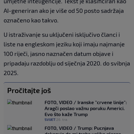
umjetne inteligencije. Tekst je klasificiran kao
AI-generiran ako je više od 50 posto sadržaja
označeno kao takvo.
U istraživanje su uključeni isključivo članci i
liste na engleskom jeziku koji imaju najmanje
100 riječi, jasno naznačen datum objave i
pripadaju razdoblju od siječnja 2020. do svibnja
2025.
Pročitajte još
FOTO, VIDEO / Iranske "crvene linije":
Aragči poslao važnu poruku Americi.
Evo što kaže Trump
SVIJET
26. tra.
|
FOTO, VIDEO / Trump: Pucnjava
dokazuje da mi treba velika plesna