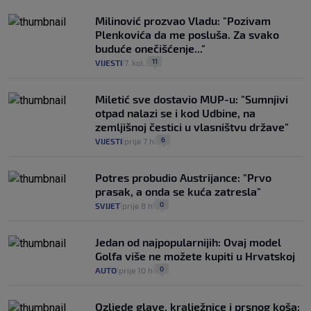
Milinović prozvao Vladu: "Pozivam
Plenkovića da me posluša. Za svako
buduće onečišćenje..."
11
VIJESTI
7. kol.
|
|
Miletić sve dostavio MUP-u: "Sumnjivi
otpad nalazi se i kod Udbine, na
zemljišnoj čestici u vlasništvu države"
6
VIJESTI
prije 7 h
|
|
Potres probudio Austrijance: "Prvo
prasak, a onda se kuća zatresla"
0
SVIJET
prije 8 h
|
|
Jedan od najpopularnijih: Ovaj model
Golfa više ne možete kupiti u Hrvatskoj
0
AUTO
prije 10 h
|
|
Ozljede glave, kralježnice i prsnog koša: