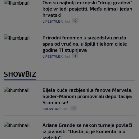
Ovo su najbolji europski "drugi gradovi"
koje vrijedi posjetiti. Među njima i jedan
hrvatski
0
LIFESTYLE
6. kol.
|
|
Prirodni fenomen u susjedstvu pruža
spas od vrućina, u špilji tijekom cijele
godine 11 stupnjeva
1
LIFESTYLE
6. kol.
|
|
SHOWBIZ
Bijela kuća razbjesnila fanove Marvela,
Spider-Manom promovirali deportacije:
Sramim se!
0
SHOWBIZ
7. kol.
|
|
Ariana Grande se nakon turneje povlači
iz javnosti: "Dosta joj je komentara o
izgledu"