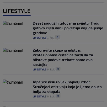
LIFESTYLE
Deset najdužih letova na svijetu: Traju
gotovo cijeli dan i povezuju najudaljenije
gradove
0
LIFESTYLE
7. kol.
|
|
Zaboravite skupa sredstva:
Profesionalna čistačica tvrdi da za
blistave podove trebate samo dva
sastojka
0
LIFESTYLE
6. kol.
|
|
Japanke nisu uvijek najbolji izbor:
Stručnjaci otkrivaju koja je ljetna obuća
bolja za stopala
0
LIFESTYLE
6. kol.
|
|