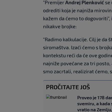
"Premijer
Andrej Plenković
se 
odrediti koja je najniža mirovi
kažem da ćemo to dogovoriti", is
nikakve brojke:
"Radimo kalkulacije. Cilj je da
siromaštva. Izaći ćemo s broj
kontekstu reći da će ove godin
najniže povećane za tri posto, 
smo zacrtali, realizirat ćemo, 
PROČITAJTE JOŠ
Proveo je 178 da
svemiru, a kada 
vratio na Zemlju