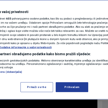
MAGAZIN
ević ekskluzivno za
N1 KOMENTAR
 vašoj privatnosti
rtneri
603
pohranjujemo osobne podatke, kao što su podaci o pregledavanju ili jedinstveni 
ku o najnižoj
KOLUMNE
o im na vašem uređaju. Odabirom opcije Prihvaćam omogućit ćete tehnologije praćenja
vrhe za čije pružanje mi i naši partneri obrađujemo podatke. Ako su alati za praćenje
žaj i oglasi koje vidite možda više neće biti toliko relevantni za vas. Možete se vratiti n
 godini
N1(DIS)INFO
zmijenili svoje odabire ili povukli pristanak u bilo kojem trenutku klikom na Upravljaj p
i dnu web-stranice [ili plutajuće ikone u donjem lijevom kutu web stranice, ako je primje
KLIMATSKE PROMJENE
rimijeniti kako je opisano u dijelu Web-mjesto. Za više pojedinosti pogledajte našu Politi
Dodatne informacije o vašoj privatnosti
11
09:11
VIJESTI
komentara
|
|
FOTO
 partneri obrađujemo podatke kako bismo pružili sljedeće:
reciznih geolokacijskih podataka. Aktivno skeniranje karakteristika uređaja za identifika
p podacima na uređaju. Personalizirano oglašavanje i sadržaj, mjerenje oglašavanja i sadr
VIDEO
Više
zvoj usluga.
era (dobavljača)
Prikaži svrhe
Prihvaćam