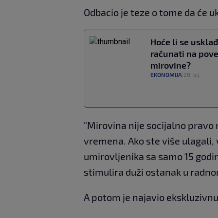
Odbacio je teze o tome da će u
Hoće li se uskla
računati na pov
mirovine?
EKONOMIJA
28. sij.
|
"Mirovina nije socijalno pravo 
vremena. Ako ste više ulagali,
umirovljenika sa samo 15 godi
stimulira duži ostanak u radn
A potom je najavio ekskluzivnu