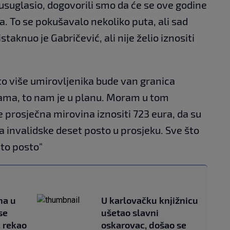
usuglasio, dogovorili smo da će se ove godine
na. To se pokušavalo nekoliko puta, ali sad
taknuo je Gabričević, ali nije želio iznositi
 što više umirovljenika bude van granica
kama, to nam je u planu. Moram u tom
e prosječna mirovina iznositi 723 eura, da su
a invalidske deset posto u prosjeku. Sve što
sto posto"
na u
U karlovačku knjižnicu
se
ušetao slavni
, rekao
oskarovac, došao se