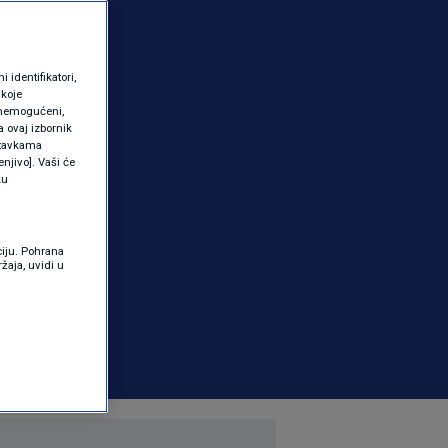
identifikatori,
 koje
 onemogućeni,
a ovaj izbornik
ostavkama
njivo]. Vaši će
ku
ciju. Pohrana
žaja, uvidi u