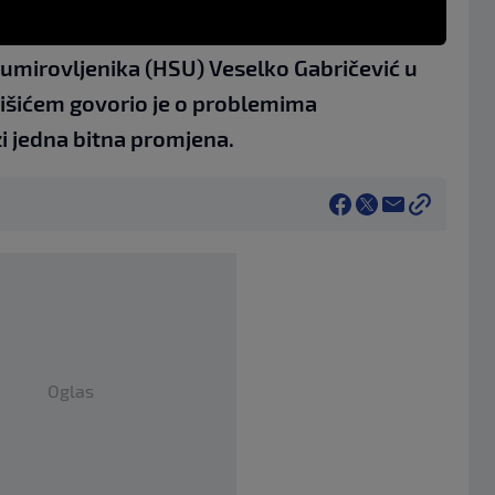
umirovljenika (HSU) Veselko Gabričević u
šićem govorio je o problemima
zi jedna bitna promjena.
Oglas