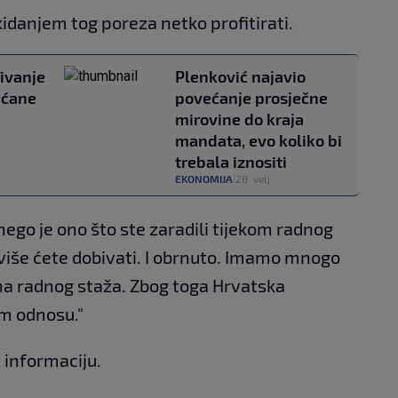
kidanjem tog poreza netko profitirati.
đivanje
Plenković najavio
ećane
povećanje prosječne
mirovine do kraja
mandata, evo koliko bi
trebala iznositi
EKONOMIJA
28. velj.
|
nego je ono što ste zaradili tijekom radnog
 više ćete dobivati. I obrnuto. Imamo mnogo
na radnog staža. Zbog toga Hrvatska
om odnosu."
 informaciju.