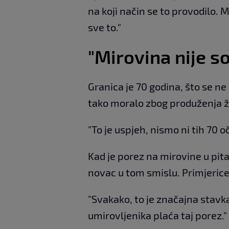
na koji način se to provodilo. 
sve to."
"Mirovina nije s
Granica je 70 godina, što se ne
tako moralo zbog produženja ž
"To je uspjeh, nismo ni tih 70 oč
Kad je porez na mirovine u pit
novac u tom smislu. Primjerice
"Svakako, to je značajna stavka
umirovljenika plaća taj porez."