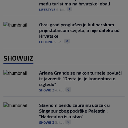
među turistima na hrvatskoj obali
1
LIFESTYLE
6. kol.
|
|
Ovaj grad proglašen je kulinarskom
prijestolnicom svijeta, a nije daleko od
Hrvatske
0
COOKING
5. kol.
|
|
SHOWBIZ
Ariana Grande se nakon turneje povlači
iz javnosti: "Dosta joj je komentara o
izgledu"
0
SHOWBIZ
4. kol.
|
|
Slavnom bendu zabranili ulazak u
Singapur zbog podrške Palestini:
"Nadrealno iskustvo"
0
SHOWBIZ
3. kol.
|
|