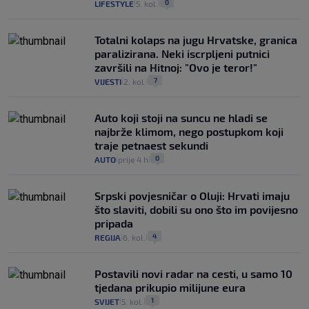
0
LIFESTYLE
5. kol.
|
|
Totalni kolaps na jugu Hrvatske, granica
paralizirana. Neki iscrpljeni putnici
završili na Hitnoj: "Ovo je teror!"
7
VIJESTI
2. kol.
|
|
Auto koji stoji na suncu ne hladi se
najbrže klimom, nego postupkom koji
traje petnaest sekundi
0
AUTO
prije 4 h
|
|
Srpski povjesničar o Oluji: Hrvati imaju
što slaviti, dobili su ono što im povijesno
pripada
4
REGIJA
6. kol.
|
|
Postavili novi radar na cesti, u samo 10
tjedana prikupio milijune eura
1
SVIJET
5. kol.
|
|