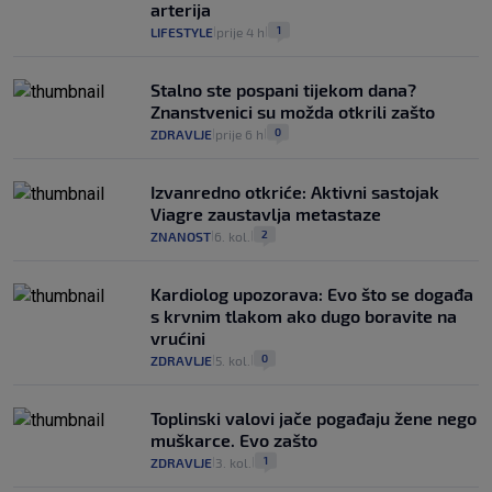
arterija
1
LIFESTYLE
prije 4 h
|
|
Stalno ste pospani tijekom dana?
Znanstvenici su možda otkrili zašto
0
ZDRAVLJE
prije 6 h
|
|
Izvanredno otkriće: Aktivni sastojak
Viagre zaustavlja metastaze
2
ZNANOST
6. kol.
|
|
Kardiolog upozorava: Evo što se događa
s krvnim tlakom ako dugo boravite na
vrućini
0
ZDRAVLJE
5. kol.
|
|
Toplinski valovi jače pogađaju žene nego
muškarce. Evo zašto
1
ZDRAVLJE
3. kol.
|
|