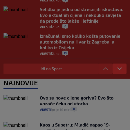
Selidba je jedno od stresnijih iskustava.
Evo aktualnih cijena i nekoliko savjeta
da prođe što lakše i jeftinije
0
VIJESTI
2. kol.
|
|
Izračunali smo koliko košta putovanje
automobilom na Hvar iz Zagreba, a
koliko iz Osijeka
14
VIJESTI
2. kol.
|
|
"Kći je otišla na more, a zaboravila
zdravstvenu iskaznicu". Kakva su prava
Idi na Sport
pacijenata izvan mjesta prebivališta?
1
VIJESTI
1. kol.
NAJNOVIJE
|
|
Provjerili smo "što ćemo onda" ako
Plenković na 15 dana ukine mjere: "Ne bi
Ovo su nove cijene goriva? Evo što
se dogodilo ništa. Vlada se zaljubila u te
vozače čeka od utorka
intervencije"
0
VIJESTI
prije 16 min
|
|
24
VIJESTI
30. srp.
|
|
Kaos u Supetru: Mladić napao 19-