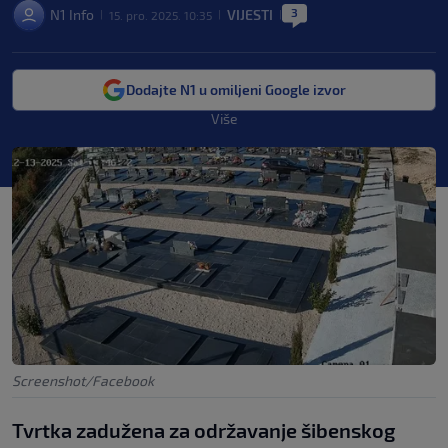
3
N1 Info
VIJESTI
15. pro. 2025. 10:35
|
|
|
Dodajte N1 u omiljeni Google izvor
Više
Screenshot/Facebook
Tvrtka zadužena za održavanje šibenskog