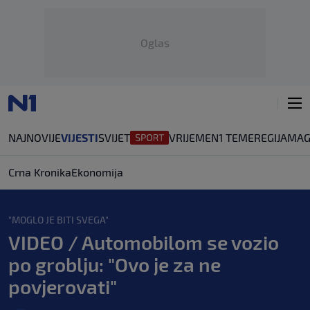
Oglas
NAJNOVIJE
VIJESTI
SVIJET
VRIJEME
N1 TEME
REGIJA
MAG
Crna Kronika
Ekonomija
"MOGLO JE BITI SVEGA"
VIDEO / Automobilom se vozio
po groblju: "Ovo je za ne
povjerovati"