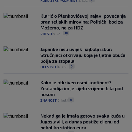
KLIMATSKE PROMJENE
5. kol.
|
|
Klarić o Plenkovićevoj najavi povećanja
braniteljskih mirovina: Politički bod za
Možemo, ne za HDZ
18
VIJESTI
6. kol.
|
|
Japanke nisu uvijek najbolji izbor:
Stručnjaci otkrivaju koja je ljetna obuća
bolja za stopala
0
LIFESTYLE
6. kol.
|
|
Kako je otkriven osmi kontinent?
Zealandija im je cijelo vrijeme bila pod
nosom
0
ZNANOST
6. kol.
|
|
Nekad ga je imala gotovo svaka kuća u
Jugoslaviji, a danas postiže cijenu od
nekoliko stotina eura