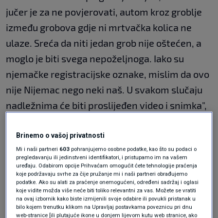
jučer je za ne povjerovati, autom kroz groblje
između grobova gdje ni mrtvačka kolica ne
ulaze. Sreća da niti jedan grob nije oštećen, a
moglo je biti svega nepoželjnoga. Iako su
njemačke registracijske oznake, mislim da ovo
nije Nijemac nego neki naš. U svakom slučaju
nadležnima će biti proslijeđen video i snimka",
napisali su na Facebooku iz tvrtke Čempres,
koja je zadužena za održavanje groblja.
Brinemo o vašoj privatnosti
Mi i naši partneri
603
pohranjujemo osobne podatke, kao što su podaci o
pregledavanju ili jedinstveni identifikatori, i pristupamo im na vašem
uređaju. Odabirom opcije Prihvaćam omogućit ćete tehnologije praćenja
koje podržavaju svrhe za čije pružanje mi i naši partneri obrađujemo
podatke. Ako su alati za praćenje onemogućeni, određeni sadržaj i oglasi
koje vidite možda više neće biti toliko relevantni za vas. Možete se vratiti
na ovaj izbornik kako biste izmijenili svoje odabire ili povukli pristanak u
bilo kojem trenutku klikom na Upravljaj postavkama poveznicu pri dnu
web-stranice [ili plutajuće ikone u donjem lijevom kutu web stranice, ako