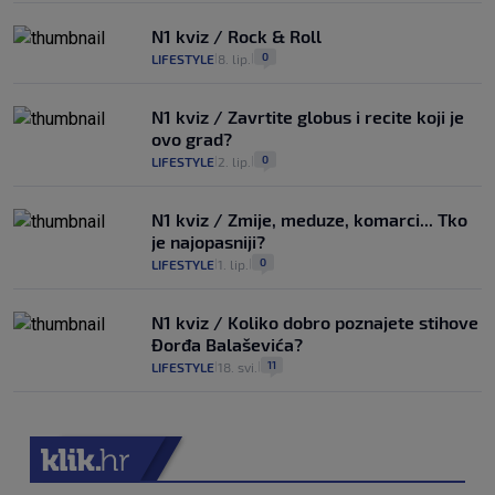
N1 kviz / Rock & Roll
0
LIFESTYLE
8. lip.
|
|
N1 kviz / Zavrtite globus i recite koji je
ovo grad?
0
LIFESTYLE
2. lip.
|
|
N1 kviz / Zmije, meduze, komarci... Tko
je najopasniji?
0
LIFESTYLE
1. lip.
|
|
N1 kviz / Koliko dobro poznajete stihove
Đorđa Balaševića?
11
LIFESTYLE
18. svi.
|
|