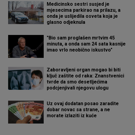
Medicinsko sestri susjed je
mjesecima parkirao na prilazu, a
onda je uslijedila osveta koja je
glasno odjeknula
"Bio sam proglašen mrtvim 45
minuta, a onda sam 24 sata kasnije
imao vrlo neobično iskustvo"
Zaboravljeni organ mogao bi biti
ključ zaštite od raka: Znanstvenici
tvrde da smo desetljećima
podcjenjivali njegovu ulogu
Uz ovaj dodatan posao zaradite
dobar novac sa strane, a ne
morate izlaziti iz kuće