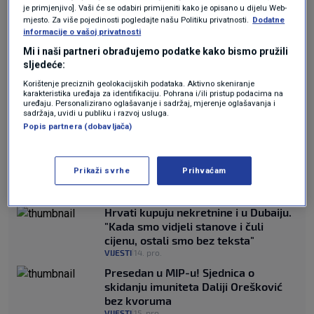
je primjenjivo]. Vaši će se odabiri primijeniti kako je opisano u dijelu Web-
mjesto. Za više pojedinosti pogledajte našu Politiku privatnosti.
Dodatne
informacije o vašoj privatnosti
Mi i naši partneri obrađujemo podatke kako bismo pružili
sljedeće:
Korištenje preciznih geolokacijskih podataka. Aktivno skeniranje
karakteristika uređaja za identifikaciju. Pohrana i/ili pristup podacima na
uređaju. Personalizirano oglašavanje i sadržaj, mjerenje oglašavanja i
sadržaja, uvidi u publiku i razvoj usluga.
Popis partnera (dobavljača)
Orešković uputila apel zastupnicima:
"Molim vas da na glasanju o mom
Prikaži svrhe
Prihvaćam
imunitetu napravite presedan"
VIJESTI
14. pro.
|
Hrvati kupuju nekretnine i u Dubaiju.
"Kada smo vidjeli stanove i čuli
cijenu, ostali smo bez teksta"
VIJESTI
14. pro.
|
Presedan u MIP-u! Sjednica o
skidanju imuniteta Daliji Orešković
bez kvoruma
VIJESTI
15. pro.
|