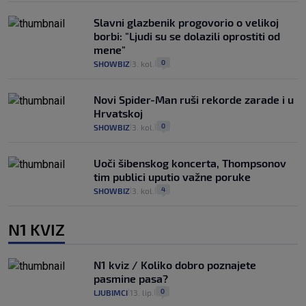
Slavni glazbenik progovorio o velikoj
borbi: "Ljudi su se dolazili oprostiti od
mene"
0
SHOWBIZ
3. kol.
|
|
Novi Spider-Man ruši rekorde zarade i u
Hrvatskoj
0
SHOWBIZ
3. kol.
|
|
Uoči šibenskog koncerta, Thompsonov
tim publici uputio važne poruke
4
SHOWBIZ
3. kol.
|
|
N1 KVIZ
N1 kviz / Koliko dobro poznajete
pasmine pasa?
0
LJUBIMCI
13. lip.
|
|