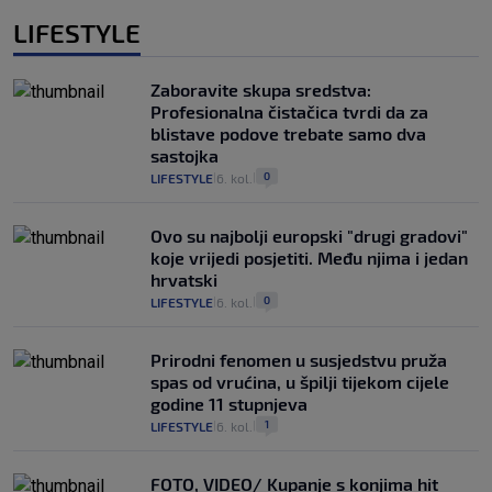
LIFESTYLE
Zaboravite skupa sredstva:
Profesionalna čistačica tvrdi da za
blistave podove trebate samo dva
sastojka
0
LIFESTYLE
6. kol.
|
|
Ovo su najbolji europski "drugi gradovi"
koje vrijedi posjetiti. Među njima i jedan
hrvatski
0
LIFESTYLE
6. kol.
|
|
Prirodni fenomen u susjedstvu pruža
spas od vrućina, u špilji tijekom cijele
godine 11 stupnjeva
1
LIFESTYLE
6. kol.
|
|
FOTO, VIDEO/ Kupanje s konjima hit