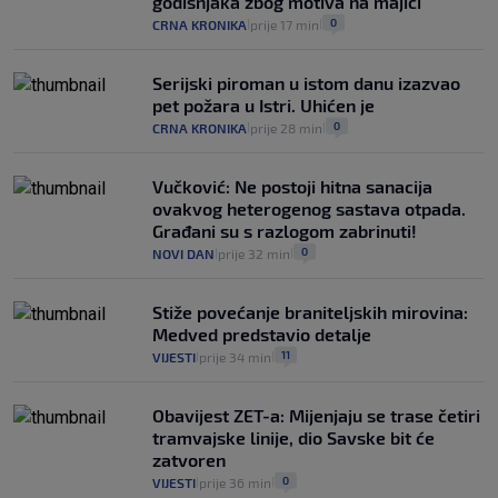
godišnjaka zbog motiva na majici
0
CRNA KRONIKA
prije 17 min
|
|
Serijski piroman u istom danu izazvao
pet požara u Istri. Uhićen je
0
CRNA KRONIKA
prije 28 min
|
|
Vučković: Ne postoji hitna sanacija
ovakvog heterogenog sastava otpada.
Građani su s razlogom zabrinuti!
0
NOVI DAN
prije 32 min
|
|
Stiže povećanje braniteljskih mirovina:
Medved predstavio detalje
11
VIJESTI
prije 34 min
|
|
Obavijest ZET-a: Mijenjaju se trase četiri
tramvajske linije, dio Savske bit će
zatvoren
0
VIJESTI
prije 36 min
|
|