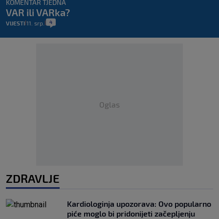
KOMENTAR TJEDNA
VAR ili VARka?
4
VIJESTI
11. srp.
|
|
Oglas
ZDRAVLJE
Kardiologinja upozorava: Ovo popularno
piće moglo bi pridonijeti začepljenju