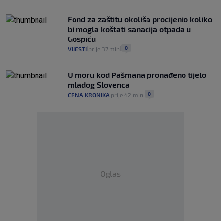
Fond za zaštitu okoliša procijenio koliko
bi mogla koštati sanacija otpada u
Gospiću
0
VIJESTI
prije 37 min
|
|
U moru kod Pašmana pronađeno tijelo
mladog Slovenca
0
CRNA KRONIKA
prije 42 min
|
|
Oglas