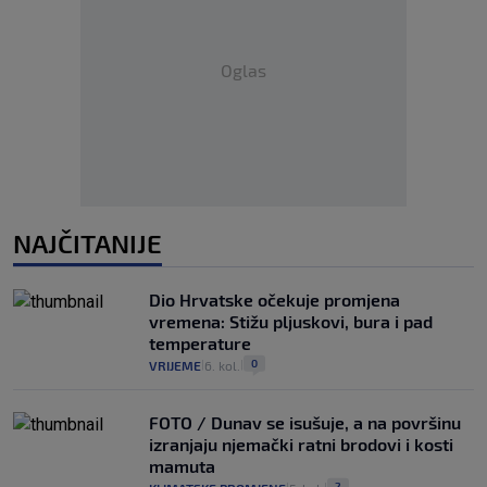
Oglas
NAJČITANIJE
Dio Hrvatske očekuje promjena
vremena: Stižu pljuskovi, bura i pad
temperature
0
VRIJEME
6. kol.
|
|
FOTO / Dunav se isušuje, a na površinu
izranjaju njemački ratni brodovi i kosti
mamuta
2