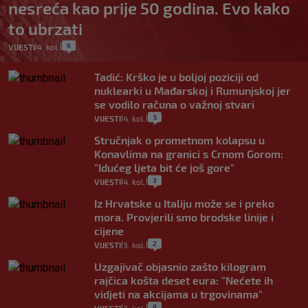
nesreća kao prije 50 godina. Evo kako
to ubrzati
6
VIJESTI
4. kol.
|
|
Tadić: Krško je u boljoj poziciji od
nuklearki u Mađarskoj i Rumunjskoj jer
se vodilo računa o važnoj stvari
5
VIJESTI
4. kol.
|
|
Stručnjak o prometnom kolapsu u
Konavlima na granici s Crnom Gorom:
"Idućeg ljeta bit će još gore"
3
VIJESTI
4. kol.
|
|
Iz Hrvatske u Italiju može se i preko
mora. Provjerili smo brodske linije i
cijene
2
VIJESTI
3. kol.
|
|
Uzgajivač objasnio zašto kilogram
rajčica košta deset eura: "Nećete ih
vidjeti na akcijama u trgovinama"
8
VIJESTI
3. kol.
|
|