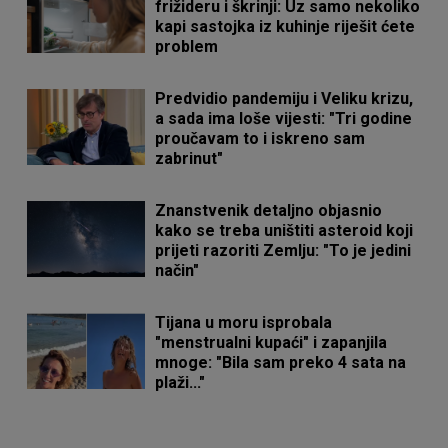
frižideru i škrinji: Uz samo nekoliko
kapi sastojka iz kuhinje riješit ćete
problem
Predvidio pandemiju i Veliku krizu,
a sada ima loše vijesti: "Tri godine
proučavam to i iskreno sam
zabrinut"
Znanstvenik detaljno objasnio
kako se treba uništiti asteroid koji
prijeti razoriti Zemlju: "To je jedini
način"
Tijana u moru isprobala
"menstrualni kupaći" i zapanjila
mnoge: "Bila sam preko 4 sata na
plaži..."