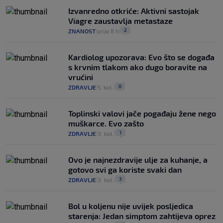
Izvanredno otkriće: Aktivni sastojak
Viagre zaustavlja metastaze
2
ZNANOST
prije 8 h
|
|
Kardiolog upozorava: Evo što se događa
s krvnim tlakom ako dugo boravite na
vrućini
0
ZDRAVLJE
5. kol.
|
|
Toplinski valovi jače pogađaju žene nego
muškarce. Evo zašto
1
ZDRAVLJE
3. kol.
|
|
Ovo je najnezdravije ulje za kuhanje, a
gotovo svi ga koriste svaki dan
3
ZDRAVLJE
3. kol.
|
|
Bol u koljenu nije uvijek posljedica
starenja: Jedan simptom zahtijeva oprez