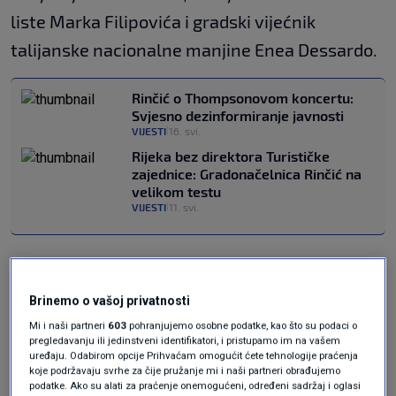
liste Marka Filipovića i gradski vijećnik
talijanske nacionalne manjine Enea Dessardo.
Rinčić o Thompsonovom koncertu:
Svjesno dezinformiranje javnosti
VIJESTI
16. svi.
|
Rijeka bez direktora Turističke
zajednice: Gradonačelnica Rinčić na
velikom testu
VIJESTI
11. svi.
|
Reorganizacija i rebalans proračuna za 2026.
godinu našli bi se na vijećničkim klupama već u
Brinemo o vašoj privatnosti
ožujku ove godine, da nije pukla projektna
Mi i naši partneri
603
pohranjujemo osobne podatke, kao što su podaci o
pregledavanju ili jedinstveni identifikatori, i pristupamo im na vašem
većina u Gradskom vijeću nakon što je gradska
uređaju. Odabirom opcije Prihvaćam omogućit ćete tehnologije praćenja
koje podržavaju svrhe za čije pružanje mi i naši partneri obrađujemo
vijećnica Mosta Petra Mandić javno rekla da
podatke. Ako su alati za praćenje onemogućeni, određeni sadržaj i oglasi