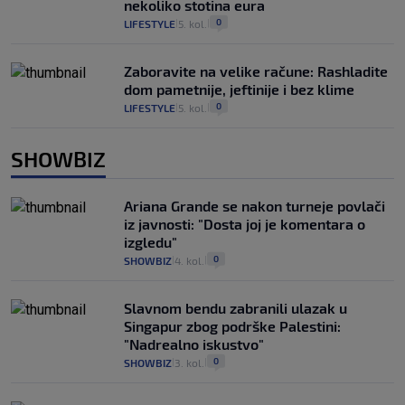
nekoliko stotina eura
0
LIFESTYLE
5. kol.
|
|
Zaboravite na velike račune: Rashladite
dom pametnije, jeftinije i bez klime
0
LIFESTYLE
5. kol.
|
|
SHOWBIZ
Ariana Grande se nakon turneje povlači
iz javnosti: "Dosta joj je komentara o
izgledu"
0
SHOWBIZ
4. kol.
|
|
Slavnom bendu zabranili ulazak u
Singapur zbog podrške Palestini:
"Nadrealno iskustvo"
0
SHOWBIZ
3. kol.
|
|