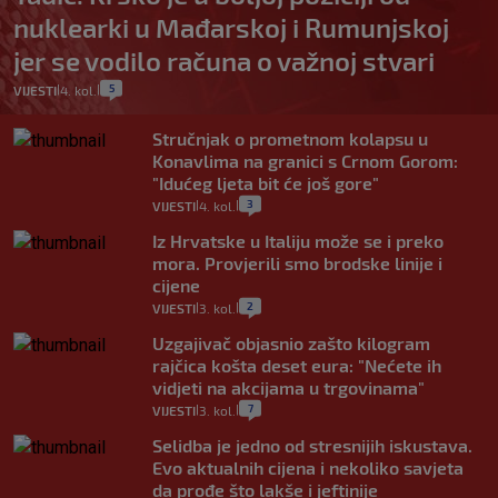
nuklearki u Mađarskoj i Rumunjskoj
jer se vodilo računa o važnoj stvari
5
VIJESTI
4. kol.
|
|
Stručnjak o prometnom kolapsu u
Konavlima na granici s Crnom Gorom:
"Idućeg ljeta bit će još gore"
3
VIJESTI
4. kol.
|
|
Iz Hrvatske u Italiju može se i preko
mora. Provjerili smo brodske linije i
cijene
2
VIJESTI
3. kol.
|
|
Uzgajivač objasnio zašto kilogram
rajčica košta deset eura: "Nećete ih
vidjeti na akcijama u trgovinama"
7
VIJESTI
3. kol.
|
|
Selidba je jedno od stresnijih iskustava.
Evo aktualnih cijena i nekoliko savjeta
da prođe što lakše i jeftinije