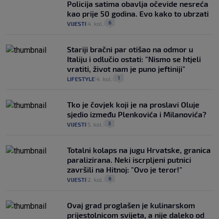
Policija satima obavlja očevide nesreća
kao prije 50 godina. Evo kako to ubrzati
6
VIJESTI
4. kol.
|
|
Stariji bračni par otišao na odmor u
Italiju i odlučio ostati: "Nismo se htjeli
vratiti, život nam je puno jeftiniji"
1
LIFESTYLE
4. kol.
|
|
Tko je čovjek koji je na proslavi Oluje
sjedio između Plenkovića i Milanovića?
3
VIJESTI
5. kol.
|
|
Totalni kolaps na jugu Hrvatske, granica
paralizirana. Neki iscrpljeni putnici
završili na Hitnoj: "Ovo je teror!"
6
VIJESTI
2. kol.
|
|
Ovaj grad proglašen je kulinarskom
prijestolnicom svijeta, a nije daleko od