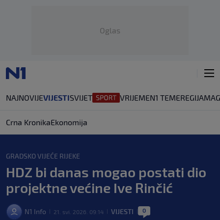
Oglas
NAJNOVIJE
VIJESTI
SVIJET
VRIJEME
N1 TEME
REGIJA
MAG
Crna Kronika
Ekonomija
GRADSKO VIJEĆE RIJEKE
HDZ bi danas mogao postati dio
projektne većine Ive Rinčić
0
N1 Info
VIJESTI
21. svi. 2026. 09:14
|
|
|