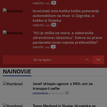
0
VIJESTI
2. kol.
|
|
Izračunali smo koliko košta putovanje
automobilom na Hvar iz Zagreba, a
koliko iz Osijeka
14
VIJESTI
2. kol.
|
|
"Kći je otišla na more, a zaboravila
zdravstvenu iskaznicu". Kakva su prava
pacijenata izvan mjesta prebivališta?
1
VIJESTI
1. kol.
|
|
Provjerili smo "što ćemo onda" ako
Plenković na 15 dana ukine mjere: "Ne bi
Idi na Sport
se dogodilo ništa. Vlada se zaljubila u te
intervencije"
NAJNOVIJE
25
VIJESTI
30. srp.
|
|
Analitičar o Mostu: Oni su u yin-yang
Janaf sklopio ugovor s MOL-om za
poziciji i imaju drugog najpoznatijeg
transport nafte
bravara u povijesti Hrvatske
0
EKONOMIJA
prije 13 min
|
|
16
VIJESTI
30. srp.
|
|
Tomo Medved iz Slunja: Hrvatska se