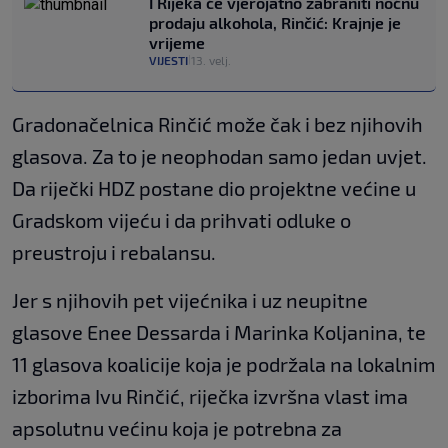
I Rijeka će vjerojatno zabraniti noćnu
prodaju alkohola, Rinčić: Krajnje je
vrijeme
VIJESTI
13. velj.
|
Gradonačelnica Rinčić može čak i bez njihovih
glasova. Za to je neophodan samo jedan uvjet.
Da riječki HDZ postane dio projektne većine u
Gradskom vijeću i da prihvati odluke o
preustroju i rebalansu.
Jer s njihovih pet vijećnika i uz neupitne
glasove Enee Dessarda i Marinka Koljanina, te
11 glasova koalicije koja je podržala na lokalnim
izborima Ivu Rinčić, riječka izvršna vlast ima
apsolutnu većinu koja je potrebna za