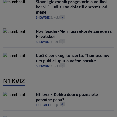
Slavni glazbenik progovorio o velikoj
borbi: "Ljudi su se dolazili oprostiti od
mene"
0
SHOWBIZ
3. kol.
|
|
Novi Spider-Man ruši rekorde zarade i u
Hrvatskoj
0
SHOWBIZ
3. kol.
|
|
Uoči šibenskog koncerta, Thompsonov
tim publici uputio važne poruke
4
SHOWBIZ
3. kol.
|
|
N1 KVIZ
N1 kviz / Koliko dobro poznajete
pasmine pasa?
0
LJUBIMCI
13. lip.
|
|