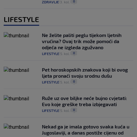
0
ZDRAVLJE
3. kol.
|
|
LIFESTYLE
Ne želite paliti peglu tijekom ljetnih
vrućina? Ovaj trik može pomoći da
odjeća ne izgleda zgužvano
0
LIFESTYLE
5. kol.
|
|
Pet horoskopskih znakova koji bi ovog
ljeta pronaći svoju srodnu dušu
0
LIFESTYLE
5. kol.
|
|
Ruže uz ove biljke neće bujno cvjetati:
Evo koje greške treba izbjegavati
0
LIFESTYLE
5. kol.
|
|
Nekad ga je imala gotovo svaka kuća u
Jugoslaviji, a danas postiže cijenu od