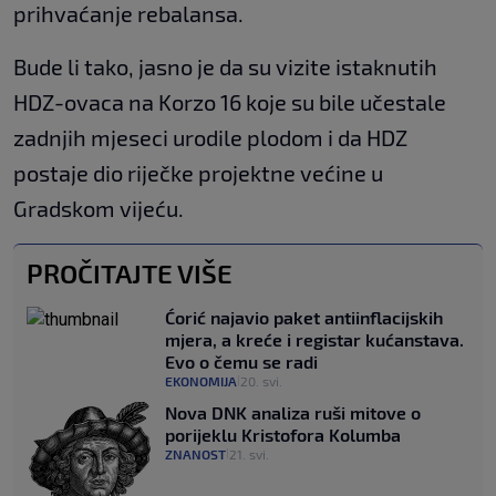
prihvaćanje rebalansa.
Bude li tako, jasno je da su vizite istaknutih
HDZ-ovaca na Korzo 16 koje su bile učestale
zadnjih mjeseci urodile plodom i da HDZ
postaje dio riječke projektne većine u
Gradskom vijeću.
PROČITAJTE VIŠE
Ćorić najavio paket antiinflacijskih
mjera, a kreće i registar kućanstava.
Evo o čemu se radi
EKONOMIJA
20. svi.
|
Nova DNK analiza ruši mitove o
porijeklu Kristofora Kolumba
ZNANOST
21. svi.
|