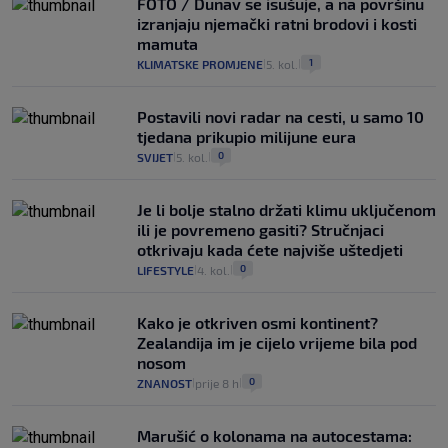
FOTO / Dunav se isušuje, a na površinu
izranjaju njemački ratni brodovi i kosti
mamuta
1
KLIMATSKE PROMJENE
5. kol.
|
|
Postavili novi radar na cesti, u samo 10
tjedana prikupio milijune eura
0
SVIJET
5. kol.
|
|
Je li bolje stalno držati klimu uključenom
ili je povremeno gasiti? Stručnjaci
otkrivaju kada ćete najviše uštedjeti
0
LIFESTYLE
4. kol.
|
|
Kako je otkriven osmi kontinent?
Zealandija im je cijelo vrijeme bila pod
nosom
0
ZNANOST
prije 8 h
|
|
Marušić o kolonama na autocestama: