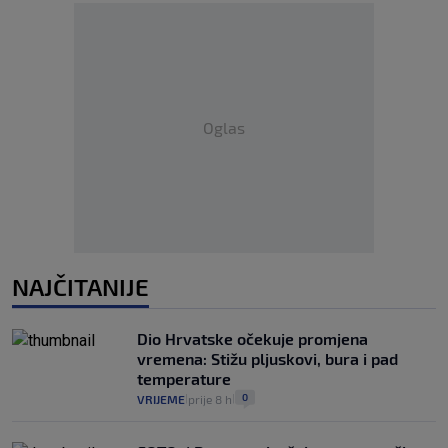
Oglas
NAJČITANIJE
Dio Hrvatske očekuje promjena
vremena: Stižu pljuskovi, bura i pad
temperature
0
VRIJEME
prije 8 h
|
|