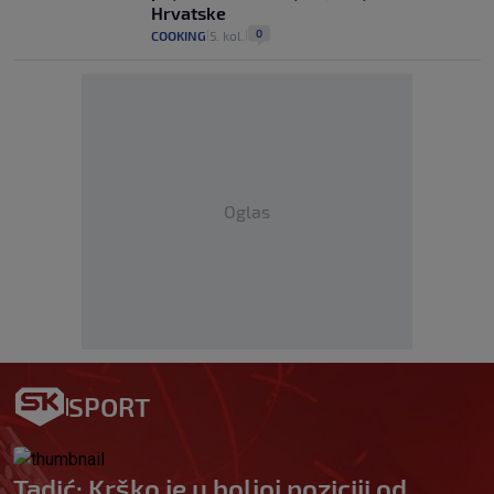
Hrvatske
0
COOKING
5. kol.
|
|
Oglas
SPORT
Tadić: Krško je u boljoj poziciji od