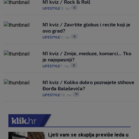
N1 kviz / Rock & Roll
0
LIFESTYLE
8. lip.
|
|
N1 kviz / Zavrtite globus i recite koji je
ovo grad?
0
LIFESTYLE
2. lip.
|
|
N1 kviz / Zmije, meduze, komarci... Tko
je najopasniji?
0
LIFESTYLE
1. lip.
|
|
N1 kviz / Koliko dobro poznajete stihove
Đorđa Balaševića?
11
LIFESTYLE
18. svi.
|
|
Ljeti vam se skuplja previše leda u