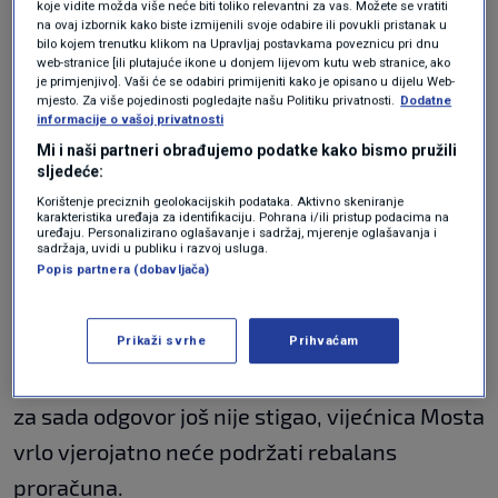
riječka izvršna vlast više nema njezinu
koje vidite možda više neće biti toliko relevantni za vas. Možete se vratiti
na ovaj izbornik kako biste izmijenili svoje odabire ili povukli pristanak u
podršku kada je riječ o najvažnijim točkama,
bilo kojem trenutku klikom na Upravljaj postavkama poveznicu pri dnu
web-stranice [ili plutajuće ikone u donjem lijevom kutu web stranice, ako
što rebalans proračuna je, a sve zbog
je primjenjivo]. Vaši će se odabiri primijeniti kako je opisano u dijelu Web-
mjesto. Za više pojedinosti pogledajte našu Politiku privatnosti.
Dodatne
nezadovoljstva pojedinim dijelovima
informacije o vašoj privatnosti
kurikuluma Zdravstvenog odgoja koji se kao
Mi i naši partneri obrađujemo podatke kako bismo pružili
sljedeće:
izvannastavna aktivnost provodi u riječkim
Korištenje preciznih geolokacijskih podataka. Aktivno skeniranje
karakteristika uređaja za identifikaciju. Pohrana i/ili pristup podacima na
osnovnim školama.
uređaju. Personalizirano oglašavanje i sadržaj, mjerenje oglašavanja i
sadržaja, uvidi u publiku i razvoj usluga.
Primjena od 1. lipnja
Popis partnera (dobavljača)
Zatraženo je mišljenje pravobraniteljice za
Prikaži svrhe
Prihvaćam
djecu u vezi s prigovorima Petre Mandić, a kako
za sada odgovor još nije stigao, vijećnica Mosta
vrlo vjerojatno neće podržati rebalans
proračuna.