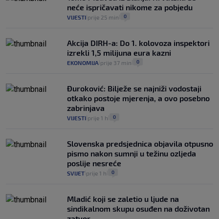
neće ispričavati nikome za pobjedu
0
VIJESTI
prije 25 min
|
|
Akcija DIRH-a: Do 1. kolovoza inspektori
izrekli 1,5 milijuna eura kazni
0
EKONOMIJA
prije 37 min
|
|
Đuroković: Bilježe se najniži vodostaji
otkako postoje mjerenja, a ovo posebno
zabrinjava
0
VIJESTI
prije 1 h
|
|
Slovenska predsjednica objavila otpusno
pismo nakon sumnji u težinu ozljeda
poslije nesreće
0
SVIJET
prije 1 h
|
|
Mladić koji se zaletio u ljude na
sindikalnom skupu osuđen na doživotan
zatvor