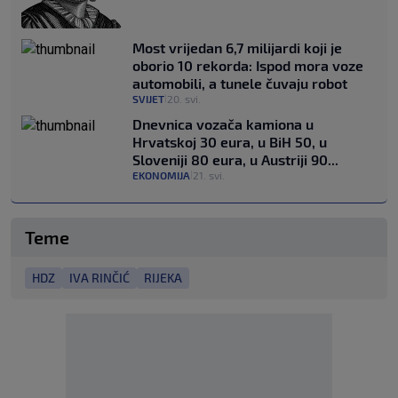
Most vrijedan 6,7 milijardi koji je
oborio 10 rekorda: Ispod mora voze
automobili, a tunele čuvaju robot
SVIJET
20. svi.
|
Dnevnica vozača kamiona u
Hrvatskoj 30 eura, u BiH 50, u
Sloveniji 80 eura, u Austriji 90...
EKONOMIJA
21. svi.
|
Teme
HDZ
IVA RINČIĆ
RIJEKA