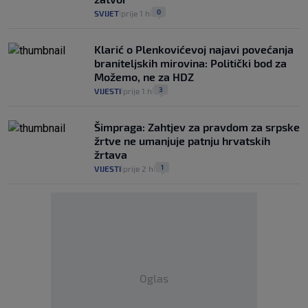
0
SVIJET
prije 1 h
|
|
Klarić o Plenkovićevoj najavi povećanja
braniteljskih mirovina: Politički bod za
Možemo, ne za HDZ
3
VIJESTI
prije 1 h
|
|
Šimpraga: Zahtjev za pravdom za srpske
žrtve ne umanjuje patnju hrvatskih
žrtava
1
VIJESTI
prije 2 h
|
|
Oglas