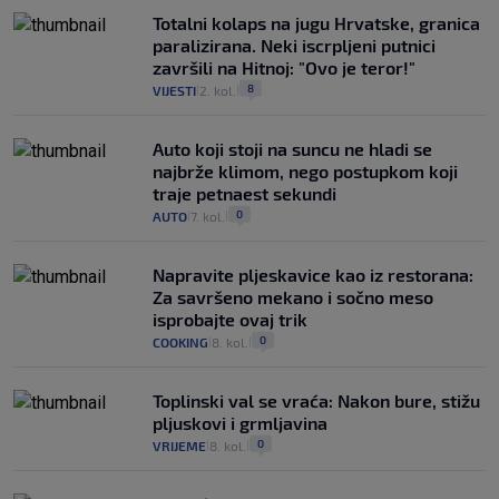
Totalni kolaps na jugu Hrvatske, granica
paralizirana. Neki iscrpljeni putnici
završili na Hitnoj: "Ovo je teror!"
8
VIJESTI
2. kol.
|
|
Auto koji stoji na suncu ne hladi se
najbrže klimom, nego postupkom koji
traje petnaest sekundi
0
AUTO
7. kol.
|
|
Napravite pljeskavice kao iz restorana:
Za savršeno mekano i sočno meso
isprobajte ovaj trik
0
COOKING
8. kol.
|
|
Toplinski val se vraća: Nakon bure, stižu
pljuskovi i grmljavina
0
VRIJEME
8. kol.
|
|