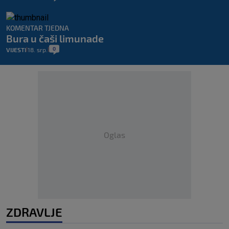
KOMENTAR TJEDNA
Bura u čaši limunade
0
VIJESTI
18. srp.
|
|
Oglas
ZDRAVLJE