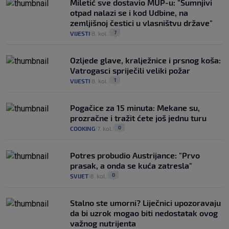
Miletić sve dostavio MUP-u: "Sumnjivi
otpad nalazi se i kod Udbine, na
zemljišnoj čestici u vlasništvu države"
7
VIJESTI
8. kol.
|
|
Ozljede glave, kralježnice i prsnog koša:
Vatrogasci spriječili veliki požar
1
VIJESTI
8. kol.
|
|
Pogačice za 15 minuta: Mekane su,
prozračne i tražit ćete još jednu turu
0
COOKING
7. kol.
|
|
Potres probudio Austrijance: "Prvo
prasak, a onda se kuća zatresla"
0
SVIJET
8. kol.
|
|
Stalno ste umorni? Liječnici upozoravaju
da bi uzrok mogao biti nedostatak ovog
važnog nutrijenta