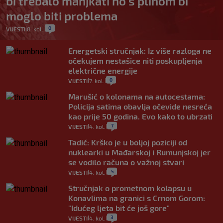
bi trebalo manjkati no s plinom bi
moglo biti problema
0
VIJESTI
8. kol.
|
|
Energetski stručnjak: Iz više razloga ne
očekujem nestašice niti poskupljenja
električne energije
0
VIJESTI
7. kol.
|
|
Marušić o kolonama na autocestama:
Policija satima obavlja očevide nesreća
kao prije 50 godina. Evo kako to ubrzati
7
VIJESTI
4. kol.
|
|
Tadić: Krško je u boljoj poziciji od
nuklearki u Mađarskoj i Rumunjskoj jer
se vodilo računa o važnoj stvari
5
VIJESTI
4. kol.
|
|
Stručnjak o prometnom kolapsu u
Konavlima na granici s Crnom Gorom:
"Idućeg ljeta bit će još gore"
3
VIJESTI
4. kol.
|
|