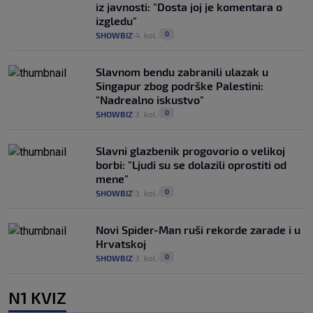
iz javnosti: "Dosta joj je komentara o
izgledu"
0
SHOWBIZ
4. kol.
|
|
Slavnom bendu zabranili ulazak u
Singapur zbog podrške Palestini:
"Nadrealno iskustvo"
0
SHOWBIZ
3. kol.
|
|
Slavni glazbenik progovorio o velikoj
borbi: "Ljudi su se dolazili oprostiti od
mene"
0
SHOWBIZ
3. kol.
|
|
Novi Spider-Man ruši rekorde zarade i u
Hrvatskoj
0
SHOWBIZ
3. kol.
|
|
N1 KVIZ