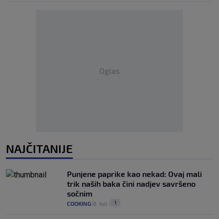
Oglas
NAJČITANIJE
Punjene paprike kao nekad: Ovaj mali
trik naših baka čini nadjev savršeno
sočnim
1
COOKING
8. kol.
|
|