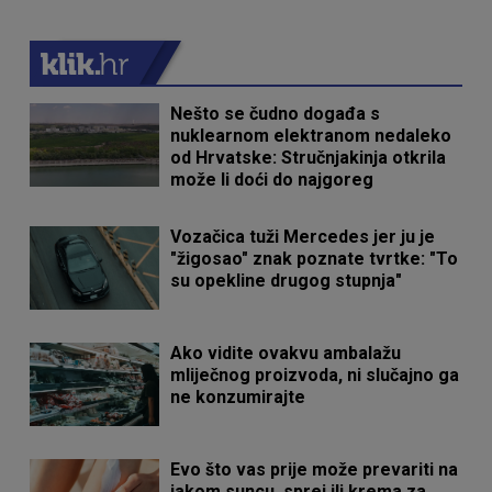
Nešto se čudno događa s
nuklearnom elektranom nedaleko
od Hrvatske: Stručnjakinja otkrila
može li doći do najgoreg
Vozačica tuži Mercedes jer ju je
"žigosao" znak poznate tvrtke: "To
su opekline drugog stupnja"
Ako vidite ovakvu ambalažu
mliječnog proizvoda, ni slučajno ga
ne konzumirajte
Evo što vas prije može prevariti na
jakom suncu, sprej ili krema za