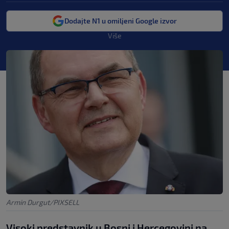
Dodajte N1 u omiljeni Google izvor
Više
Armin Durgut/PIXSELL
Visoki predstavnik u Bosni i Hercegovini na