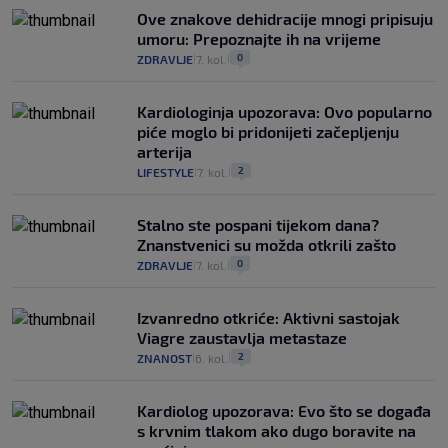
Ove znakove dehidracije mnogi pripisuju
umoru: Prepoznajte ih na vrijeme
0
ZDRAVLJE
7. kol.
|
|
Kardiologinja upozorava: Ovo popularno
piće moglo bi pridonijeti začepljenju
arterija
2
LIFESTYLE
7. kol.
|
|
Stalno ste pospani tijekom dana?
Znanstvenici su možda otkrili zašto
0
ZDRAVLJE
7. kol.
|
|
Izvanredno otkriće: Aktivni sastojak
Viagre zaustavlja metastaze
2
ZNANOST
6. kol.
|
|
Kardiolog upozorava: Evo što se događa
s krvnim tlakom ako dugo boravite na