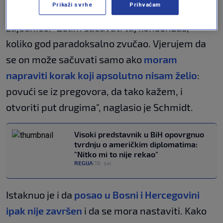
Prikaži svrhe
Prihvaćam
postoji konsenzus unutar međunarodne
zajednice. "Želim sačuvati taj konsenzus,
koliko god paradoksalno zvučao. Vjerujem da
se on može sačuvati samo ako
moram
napraviti korak koji apsolutno nisam želio
:
povući se iz pregovora, da tako kažem, i
otvoriti put drugima", naglasio je Schmidt.
Visoki predstavnik u BiH opovrgnuo
tvrdnju o američkim diplomatima:
"Nitko mi to nije rekao"
REGIJA
16. svi.
|
Istaknuo je i da
posao u Bosni i Hercegovini
ipak nije završen
i da se mora nastaviti. Kako