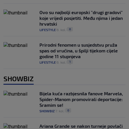
Ovo su najbolji europski "drugi gradovi"
koje vrijedi posjetiti. Među njima i jedan
hrvatski
0
LIFESTYLE
6. kol.
|
|
Prirodni fenomen u susjedstvu pruža
spas od vrućina, u špilji tijekom cijele
godine 11 stupnjeva
1
LIFESTYLE
6. kol.
|
|
SHOWBIZ
Bijela kuća razbjesnila fanove Marvela,
Spider-Manom promovirali deportacije:
Sramim se!
0
SHOWBIZ
7. kol.
|
|
Ariana Grande se nakon turneje povlači