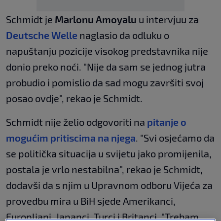
Schmidt je
Marlonu Amoyalu
u intervjuu za
Deutsche Welle
naglasio da odluku o
napuštanju pozicije visokog predstavnika nije
donio preko noći. "Nije da sam se jednog jutra
probudio i pomislio da sad mogu završiti svoj
posao ovdje", rekao je Schmidt.
Schmidt nije želio odgovoriti na
pitanje o
mogućim pritiscima na njega
. "Svi osjećamo da
se politička situacija u svijetu jako promijenila,
postala je vrlo nestabilna", rekao je Schmidt,
dodavši da s njim u Upravnom odboru Vijeća za
provedbu mira u BiH sjede Amerikanci,
Europljani, Japanci, Turci i Britanci. "Trebam