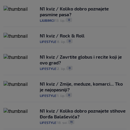
N1 kviz / Koliko dobro poznajete
pasmine pasa?
0
LJUBIMCI
13. lip.
|
|
N1 kviz / Rock & Roll
0
LIFESTYLE
8. lip.
|
|
N1 kviz / Zavrtite globus i recite koji je
ovo grad?
0
LIFESTYLE
2. lip.
|
|
N1 kviz / Zmije, meduze, komarci... Tko
je najopasniji?
0
LIFESTYLE
1. lip.
|
|
N1 kviz / Koliko dobro poznajete stihove
Đorđa Balaševića?
11
LIFESTYLE
18. svi.
|
|