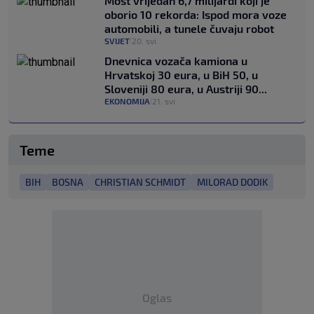
Most vrijedan 6,7 milijardi koji je
oborio 10 rekorda: Ispod mora voze
automobili, a tunele čuvaju robot
SVIJET
20. svi.
|
Dnevnica vozača kamiona u
Hrvatskoj 30 eura, u BiH 50, u
Sloveniji 80 eura, u Austriji 90...
EKONOMIJA
21. svi.
|
Teme
BIH
BOSNA
CHRISTIAN SCHMIDT
MILORAD DODIK
Oglas