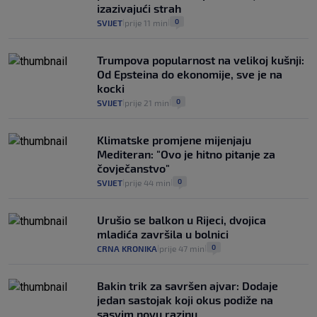
izazivajući strah
0
SVIJET
prije 11 min
|
|
Trumpova popularnost na velikoj kušnji:
Od Epsteina do ekonomije, sve je na
kocki
0
SVIJET
prije 21 min
|
|
Klimatske promjene mijenjaju
Mediteran: "Ovo je hitno pitanje za
čovječanstvo"
0
SVIJET
prije 44 min
|
|
Urušio se balkon u Rijeci, dvojica
mladića završila u bolnici
0
CRNA KRONIKA
prije 47 min
|
|
Bakin trik za savršen ajvar: Dodaje
jedan sastojak koji okus podiže na
sasvim novu razinu