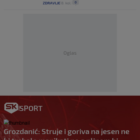
0
ZDRAVLJE
8. kol.
|
|
Oglas
SPORT
Grozdanić: Struje i goriva na jesen ne