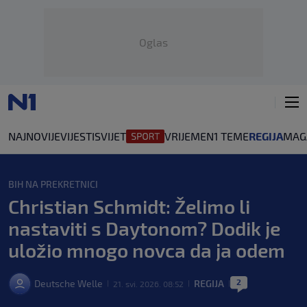
Oglas
NAJNOVIJE
VIJESTI
SVIJET
VRIJEME
N1 TEME
REGIJA
MAG
BIH NA PREKRETNICI
Christian Schmidt: Želimo li
nastaviti s Daytonom? Dodik je
uložio mnogo novca da ja odem
2
Deutsche Welle
REGIJA
21. svi. 2026. 08:52
|
|
|