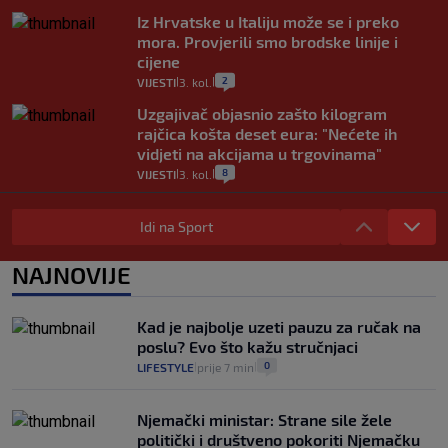
Iz Hrvatske u Italiju može se i preko
mora. Provjerili smo brodske linije i
cijene
2
VIJESTI
3. kol.
|
|
Uzgajivač objasnio zašto kilogram
rajčica košta deset eura: "Nećete ih
vidjeti na akcijama u trgovinama"
8
VIJESTI
3. kol.
|
|
Selidba je jedno od stresnijih iskustava.
Evo aktualnih cijena i nekoliko savjeta
Idi na Sport
da prođe što lakše i jeftinije
0
VIJESTI
2. kol.
NAJNOVIJE
|
|
Izračunali smo koliko košta putovanje
automobilom na Hvar iz Zagreba, a
Kad je najbolje uzeti pauzu za ručak na
koliko iz Osijeka
poslu? Evo što kažu stručnjaci
14
VIJESTI
2. kol.
|
|
0
LIFESTYLE
prije 7 min
|
|
Njemački ministar: Strane sile žele
politički i društveno pokoriti Njemačku