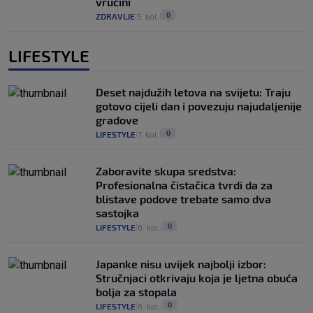
vrućini
0
ZDRAVLJE
5. kol.
|
|
LIFESTYLE
Deset najdužih letova na svijetu: Traju
gotovo cijeli dan i povezuju najudaljenije
gradove
0
LIFESTYLE
7. kol.
|
|
Zaboravite skupa sredstva:
Profesionalna čistačica tvrdi da za
blistave podove trebate samo dva
sastojka
0
LIFESTYLE
6. kol.
|
|
Japanke nisu uvijek najbolji izbor:
Stručnjaci otkrivaju koja je ljetna obuća
bolja za stopala
0
LIFESTYLE
6. kol.
|
|