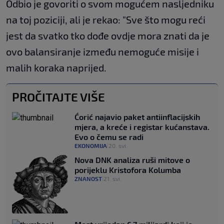
Odbio je govoriti o svom mogućem nasljedniku
na toj poziciji, ali je rekao: "Sve što mogu reći
jest da svatko tko dođe ovdje mora znati da je
ovo balansiranje između nemoguće misije i
malih koraka naprijed.
PROČITAJTE VIŠE
Ćorić najavio paket antiinflacijskih
mjera, a kreće i registar kućanstava.
Evo o čemu se radi
EKONOMIJA
20. svi.
|
Nova DNK analiza ruši mitove o
porijeklu Kristofora Kolumba
ZNANOST
21. svi.
|