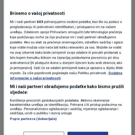
podršku svih", rekao je Schmidt.
Brinemo o vašoj privatnosti
Mi i naši partneri
603
pohranjujemo osobne podatke, kao što su podaci o
Budućnost BiH neizvjesna:
pregledavanju ili jedinstveni identifikatori, i pristupamo im na vašem
Međunarodni nadzor slabi, Dodik
uređaju. Odabirom opcije Prihvaćam omogućit ćete tehnologije praćenja
pojačava pritisak
koje podržavaju svrhe za čije pružanje mi i naši partneri obrađujemo
REGIJA
18. svi.
|
podatke. Ako su alati za praćenje onemogućeni, određeni sadržaj i oglasi
koje vidite možda više neće biti toliko relevantni za vas. Možete se vratiti
na ovaj izbornik kako biste izmijenili svoje odabire ili povukli pristanak u
bilo kojem trenutku klikom na Upravljaj postavkama poveznicu pri dnu
Schmidt je rekao da je promjena političkog
web-stranice [ili plutajuće ikone u donjem lijevom kutu web stranice, ako
je primjenjivo]. Vaši će se odabiri primijeniti kako je opisano u dijelu Web-
pristupa prema BiH već na sceni, te je potvrdio
mjesto. Za više pojedinosti pogledajte našu Politiku privatnosti.
Dodatne
da u međunarodnoj zajednici o tome ne postoji
informacije o vašoj privatnosti
Mi i naši partneri obrađujemo podatke kako bismo pružili
konsenzus. "
Želimo li nastaviti s Daytonom ili
sljedeće:
slijediti druge pristupe?
Koja je uloga
Korištenje preciznih geolokacijskih podataka. Aktivno skeniranje
karakteristika uređaja za identifikaciju. Pohrana i/ili pristup podacima na
međunarodne zajednice? O tome postoje
uređaju. Personalizirano oglašavanje i sadržaj, mjerenje oglašavanja i
sadržaja, uvidi u publiku i razvoj usluga.
različita mišljenja", rekao je Schmidt.
Popis partnera (dobavljača)
Dodao je da se mora moći osloniti na to da