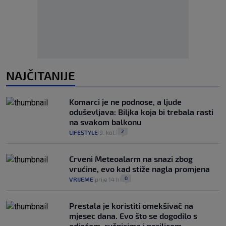
NAJČITANIJE
Komarci je ne podnose, a ljude
oduševljava: Biljka koja bi trebala rasti
na svakom balkonu
2
LIFESTYLE
9. kol.
|
|
Crveni Meteoalarm na snazi zbog
vrućine, evo kad stiže nagla promjena
0
VRIJEME
prije 14 h
|
|
Prestala je koristiti omekšivač na
mjesec dana. Evo što se dogodilo s
odjećom, ručnicima i perilicom