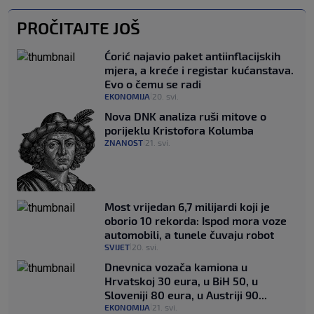
PROČITAJTE JOŠ
Ćorić najavio paket antiinflacijskih
mjera, a kreće i registar kućanstava.
Evo o čemu se radi
EKONOMIJA
20. svi.
|
Nova DNK analiza ruši mitove o
porijeklu Kristofora Kolumba
ZNANOST
21. svi.
|
Most vrijedan 6,7 milijardi koji je
oborio 10 rekorda: Ispod mora voze
automobili, a tunele čuvaju robot
SVIJET
20. svi.
|
Dnevnica vozača kamiona u
Hrvatskoj 30 eura, u BiH 50, u
Sloveniji 80 eura, u Austriji 90...
EKONOMIJA
21. svi.
|