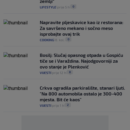
zemlji“
0
LIFESTYLE
prije 5 h
|
|
Napravite pljeskavice kao iz restorana:
Za savršeno mekano i sočno meso
isprobajte ovaj trik
0
COOKING
8. kol.
|
|
Bosilj: Slučaj opasnog otpada u Gospiću
tiče se i Varaždina. Najodgovorniji za
ovo stanje je Plenković
8
VIJESTI
prije 12 h
|
|
Crkva ogradila parkiralište, stanari ljuti.
"Na 800 automobila ostalo je 300-400
mjesta. Bit će kaos"
2
VIJESTI
prije 1 h
|
|