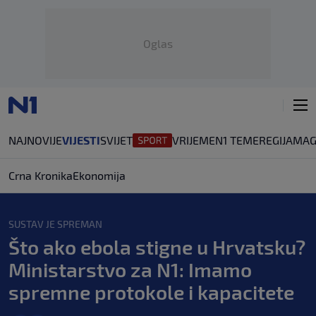
Oglas
NAJNOVIJE
VIJESTI
SVIJET
VRIJEME
N1 TEME
REGIJA
MAG
Crna Kronika
Ekonomija
SUSTAV JE SPREMAN
Što ako ebola stigne u Hrvatsku?
Ministarstvo za N1: Imamo
spremne protokole i kapacitete