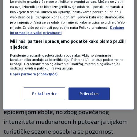
mogućnost širenja ne može u potpunosti
koje vidite možda više neće biti toliko relevantni za vas. Možete se vratiti
na ovaj izbornik kako biste izmijenili svoje odabire ili povukli pristanak u
isključiti ni izvan navedenih područja", naveli
bilo kojem trenutku klikom na Upravljaj postavkama poveznicu pri dnu
web-stranice [ili plutajuće ikone u donjem lijevom kutu web stranice, ako
su iz Ministarstva za N1.
je primjenjivo]. Vaši će se odabiri primijeniti kako je opisano u dijelu Web-
mjesto. Za više pojedinosti pogledajte našu Politiku privatnosti.
Dodatne
informacije o vašoj privatnosti
Uzbuna u Svjetskoj zdravstvenoj
Mi i naši partneri obrađujemo podatke kako bismo pružili
organizaciji: Ubrzano raste broj
sljedeće:
umrlih od ebole, bolest se brzo širi
SVIJET
19. svi.
|
Korištenje preciznih geolokacijskih podataka. Aktivno skeniranje
karakteristika uređaja za identifikaciju. Pohrana i/ili pristup podacima na
uređaju. Personalizirano oglašavanje i sadržaj, mjerenje oglašavanja i
sadržaja, uvidi u publiku i razvoj usluga.
Turistička sezona
Popis partnera (dobavljača)
Naglasili su da Hrvatska nema direktne zračne
Prikaži svrhe
Prihvaćam
linije s područjima zahvaćenima aktualnom
epidemijom ebole, no zbog povećanog
intenziteta međunarodnih putovanja tijekom
turističke sezone posebna se pozornost