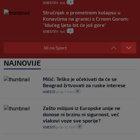
5
VIJESTI
4. kol.
|
|
Stručnjak o prometnom kolapsu u
Konavlima na granici s Crnom Gorom:
"Idućeg ljeta bit će još gore"
3
VIJESTI
4. kol.
|
|
Iz Hrvatske u Italiju može se i preko
mora. Provjerili smo brodske linije i
Idi na Sport
cijene
2
VIJESTI
3. kol.
NAJNOVIJE
|
|
Uzgajivač objasnio zašto kilogram
rajčica košta deset eura: "Nećete ih
Milić: Teško je očekivati da će se
vidjeti na akcijama u trgovinama"
Beograd žrtvovati za ruske interese
8
VIJESTI
3. kol.
|
|
0
VIJESTI
prije 1 min
|
|
Zašto milijuni iz Europske unije ne
donose ni brzinu ni sigurnost, već
vlakovi voze sve sporije?
0
VIJESTI
prije 12 min
|
|