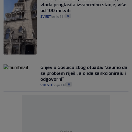
vlada proglasila izvanredno stanje, više
od 100 mrtvih
0
SVIJET
prije 1 h
|
|
Gnjev u Gospiću zbog otpada: "Želimo da
se problem riješi, a onda sankcioniraju i
odgovorni"
0
VIJESTI
prije 1 h
|
|
Oglas