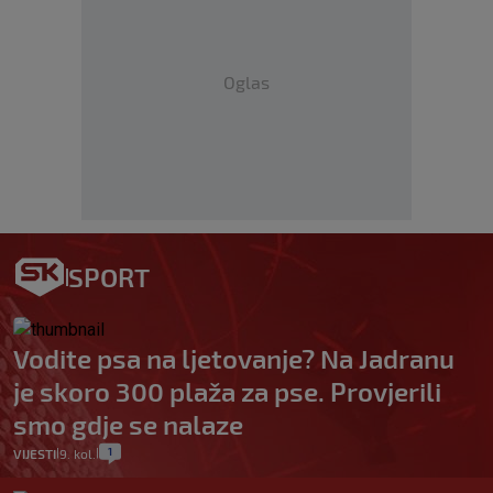
Oglas
SPORT
Vodite psa na ljetovanje? Na Jadranu
je skoro 300 plaža za pse. Provjerili
smo gdje se nalaze
1
VIJESTI
9. kol.
|
|