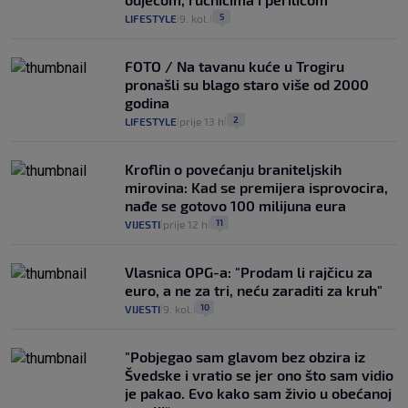
5
LIFESTYLE
9. kol.
|
|
FOTO / Na tavanu kuće u Trogiru
pronašli su blago staro više od 2000
godina
2
LIFESTYLE
prije 13 h
|
|
Kroflin o povećanju braniteljskih
mirovina: Kad se premijera isprovocira,
nađe se gotovo 100 milijuna eura
11
VIJESTI
prije 12 h
|
|
Vlasnica OPG-a: "Prodam li rajčicu za
euro, a ne za tri, neću zaraditi za kruh"
10
VIJESTI
9. kol.
|
|
"Pobjegao sam glavom bez obzira iz
Švedske i vratio se jer ono što sam vidio
je pakao. Evo kako sam živio u obećanoj