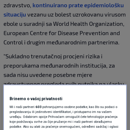
zdravstvo,
kontinuirano prate epidemiološku
situaciju
vezanu uz bolest uzrokovanu virusom
ebole u suradnji sa World Health Organization,
European Centre for Disease Prevention and
Control i drugim međunarodnim partnerima.
"Sukladno trenutačnoj procjeni rizika i
preporukama međunarodnih institucija, za
sada nisu uvedene posebne mjere
zdravstvenog pregleda svih putnika na ulasku
u Republiku Hrvatsku. Trenutačno postoji rizik
Brinemo o vašoj privatnosti
od zaražavanja
u provinciji Ituri u
Mi i naši partneri
603
pohranjujemo osobne podatke, kao što su podaci o
Demokratskoj Republici Kongo te u Kampali i
pregledavanju ili jedinstveni identifikatori, i pristupamo im na vašem
uređaju. Odabirom opcije Prihvaćam omogućit ćete tehnologije praćenja
drugim dijelovima Ugande
, pri čemu se
koje podržavaju svrhe za čije pružanje mi i naši partneri obrađujemo
podatke. Ako su alati za praćenje onemogućeni, određeni sadržaj i oglasi