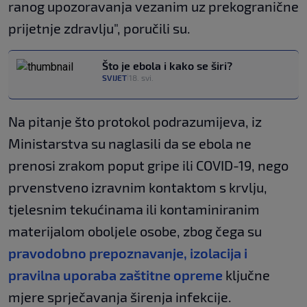
ranog upozoravanja vezanim uz prekogranične
prijetnje zdravlju", poručili su.
Što je ebola i kako se širi?
SVIJET
18. svi.
|
Na pitanje što protokol podrazumijeva, iz
Ministarstva su naglasili da se ebola ne
prenosi zrakom poput gripe ili COVID-19, nego
prvenstveno izravnim kontaktom s krvlju,
tjelesnim tekućinama ili kontaminiranim
materijalom oboljele osobe, zbog čega su
pravodobno prepoznavanje, izolacija i
pravilna uporaba zaštitne opreme
ključne
mjere sprječavanja širenja infekcije.