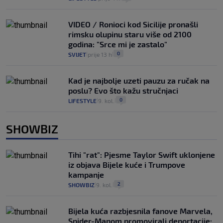
VIDEO / Ronioci kod Sicilije pronašli
rimsku olupinu staru više od 2100
godina: "Srce mi je zastalo"
0
SVIJET
prije 13 h
|
|
Kad je najbolje uzeti pauzu za ručak na
poslu? Evo što kažu stručnjaci
0
LIFESTYLE
9. kol.
|
|
SHOWBIZ
Tihi "rat": Pjesme Taylor Swift uklonjene
iz objava Bijele kuće i Trumpove
kampanje
2
SHOWBIZ
9. kol.
|
|
Bijela kuća razbjesnila fanove Marvela,
Spider-Manom promovirali deportacije: