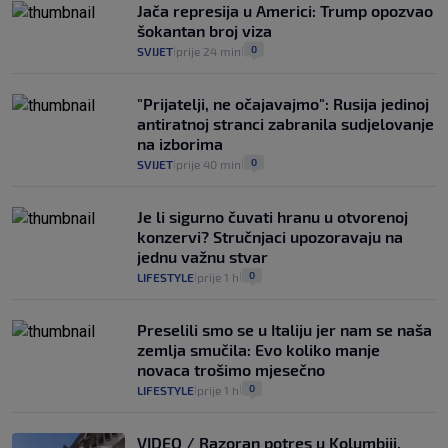
Jača represija u Americi: Trump opozvao
šokantan broj viza
0
SVIJET
prije 24 min
|
|
"Prijatelji, ne očajavajmo": Rusija jedinoj
antiratnoj stranci zabranila sudjelovanje
na izborima
0
SVIJET
prije 40 min
|
|
Je li sigurno čuvati hranu u otvorenoj
konzervi? Stručnjaci upozoravaju na
jednu važnu stvar
0
LIFESTYLE
prije 1 h
|
|
Preselili smo se u Italiju jer nam se naša
zemlja smučila: Evo koliko manje
novaca trošimo mjesečno
0
LIFESTYLE
prije 1 h
|
|
VIDEO / Razoran potres u Kolumbiji,