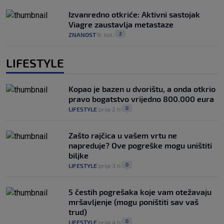
Izvanredno otkriće: Aktivni sastojak
Viagre zaustavlja metastaze
2
ZNANOST
6. kol.
|
|
LIFESTYLE
Kopao je bazen u dvorištu, a onda otkrio
pravo bogatstvo vrijedno 800.000 eura
0
LIFESTYLE
prije 2 h
|
|
Zašto rajčica u vašem vrtu ne
napreduje? Ove pogreške mogu uništiti
biljke
0
LIFESTYLE
prije 3 h
|
|
5 čestih pogrešaka koje vam otežavaju
mršavljenje (mogu poništiti sav vaš
trud)
0
LIFESTYLE
prije 4 h
|
|