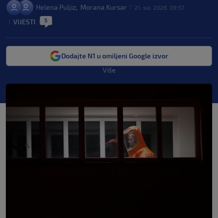
Helena Puljiz
Morana Kursar
,
21. svi. 2026. 09:57
|
5
VIJESTI
|
|
Dodajte N1 u omiljeni Google izvor
Više