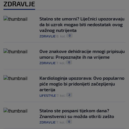
ZDRAVLJE
Stalno ste umorni? Liječnici upozoravaju
da bi uzrok mogao biti nedostatak ovog
važnog nutrijenta
0
ZDRAVLJE
8. kol.
|
|
Ove znakove dehidracije mnogi pripisuju
umoru: Prepoznajte ih na vrijeme
0
ZDRAVLJE
7. kol.
|
|
Kardiologinja upozorava: Ovo popularno
piće moglo bi pridonijeti začepljenju
arterija
2
LIFESTYLE
7. kol.
|
|
Stalno ste pospani tijekom dana?
Znanstvenici su možda otkrili zašto
0
ZDRAVLJE
7. kol.
|
|