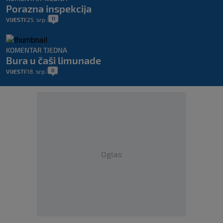
Porazna inspekcija
11
VIJESTI
25. srp.
|
|
KOMENTAR TJEDNA
Bura u čaši limunade
0
VIJESTI
18. srp.
|
|
Oglas