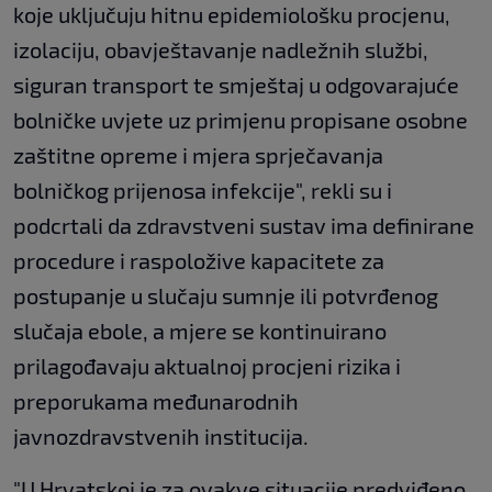
koje uključuju hitnu epidemiološku procjenu,
izolaciju, obavještavanje nadležnih službi,
siguran transport te smještaj u odgovarajuće
bolničke uvjete uz primjenu propisane osobne
zaštitne opreme i mjera sprječavanja
bolničkog prijenosa infekcije", rekli su i
podcrtali da zdravstveni sustav ima definirane
procedure i raspoložive kapacitete za
postupanje u slučaju sumnje ili potvrđenog
slučaja ebole, a mjere se kontinuirano
prilagođavaju aktualnoj procjeni rizika i
preporukama međunarodnih
javnozdravstvenih institucija.
"U Hrvatskoj je za ovakve situacije predviđeno