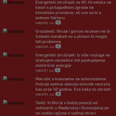
Energetski stručnjak za N1: Hrvatska ne
kasni s prilagodbom zgrada na
klimatske promjene, ali sve ovisi o
jednom faktoru
2
VIJESTI
9. kol.
|
|
Grozdanić: Struje i goriva na jesen ne bi
trebalo manjkati no s plinom bi moglo
biti problema
0
VIJESTI
8. kol.
|
|
Energetski stručnjak: Iz više razloga ne
očekujem nestašice niti poskupljenja
električne energije
0
VIJESTI
7. kol.
|
|
Marušić o kolonama na autocestama:
Policija satima obavlja očevide nesreća
kao prije 50 godina. Evo kako to ubrzati
8
VIJESTI
4. kol.
|
|
Tadić: Krško je u boljoj poziciji od
nuklearki u Mađarskoj i Rumunjskoj jer
se vodilo računa o važnoj stvari