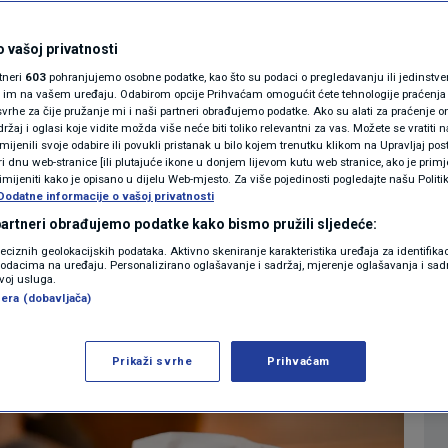
MAGAZIN
raženih koronom.
N1 KOMENTAR
 vašoj privatnosti
rtneri
603
pohranjujemo osobne podatke, kao što su podaci o pregledavanju ili jedinstveni 
i covid od gripe?
KOLUMNE
o im na vašem uređaju. Odabirom opcije Prihvaćam omogućit ćete tehnologije praćenja
vrhe za čije pružanje mi i naši partneri obrađujemo podatke. Ako su alati za praćenje
žaj i oglasi koje vidite možda više neće biti toliko relevantni za vas. Možete se vratiti n
N1(DIS)INFO
zmijenili svoje odabire ili povukli pristanak u bilo kojem trenutku klikom na Upravljaj p
0
. 21:40
ZDRAVLJE
komentara
|
|
i dnu web-stranice [ili plutajuće ikone u donjem lijevom kutu web stranice, ako je primje
KLIMATSKE PROMJENE
rimijeniti kako je opisano u dijelu Web-mjesto. Za više pojedinosti pogledajte našu Politi
Dodatne informacije o vašoj privatnosti
FOTO
 partneri obrađujemo podatke kako bismo pružili sljedeće:
Više
reciznih geolokacijskih podataka. Aktivno skeniranje karakteristika uređaja za identifika
p podacima na uređaju. Personalizirano oglašavanje i sadržaj, mjerenje oglašavanja i sadr
VIDEO
zvoj usluga.
era (dobavljača)
Prikaži svrhe
Prihvaćam