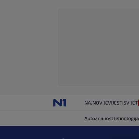
NAJNOVIJE
VIJESTI
SVIJET
Auto
Znanost
Tehnologija