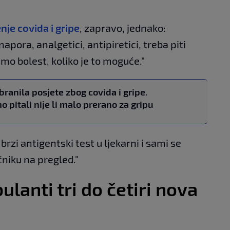
enje covida i gripe
, zapravo, jednako:
pora, analgetici, antipiretici, treba piti
imo bolest, koliko je to moguće."
branila posjete zbog covida i gripe.
 pitali nije li malo prerano za gripu
rzi antigentski test u ljekarni i sami se
ečniku na pregled."
lanti tri do četiri nova