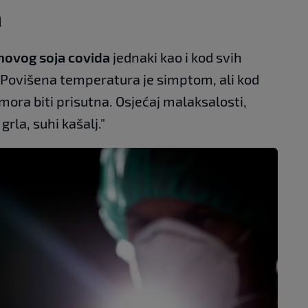
a
novog soja covida
jednaki kao i kod svih
 "Povišena temperatura je simptom, ali kod
mora biti prisutna. Osjećaj malaksalosti,
rla, suhi kašalj."