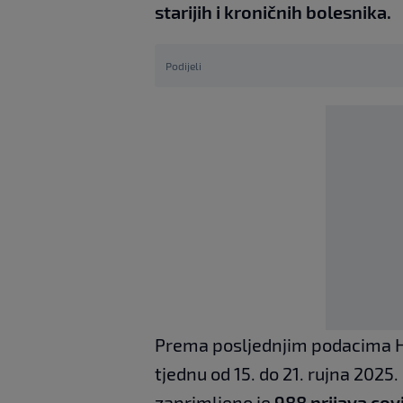
starijih i kroničnih bolesnika.
Podijeli
Prema posljednjim podacima H
tjednu od 15. do 21. rujna 2025.
zaprimljeno je
988 prijava cov