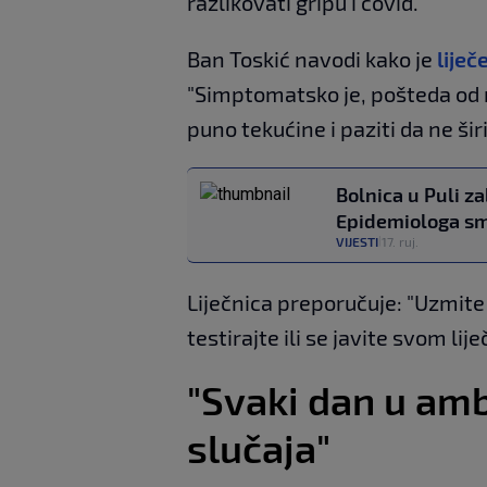
razlikovati gripu i covid."
Ban Toskić navodi kako je
liječ
"Simptomatsko je, pošteda od na
puno tekućine i paziti da ne šir
Bolnica u Puli za
Epidemiologa smo
VIJESTI
17. ruj.
|
Liječnica preporučuje: "Uzmite b
testirajte ili se javite svom lij
"Svaki dan u ambu
slučaja"