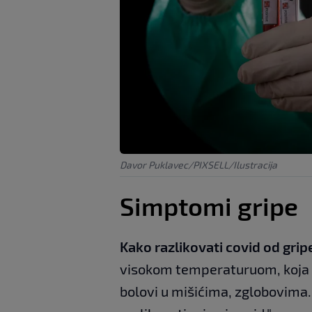
Davor Puklavec/PIXSELL/Ilustracija
Simptomi gripe
Kako razlikovati covid od grip
visokom temperaturuom, koja ide
bolovi u mišićima, zglobovima.