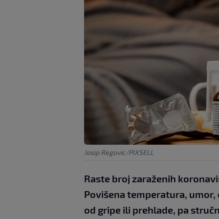
Josip Regovic/PIXSELL
Raste broj zaraženih koronaviru
Povišena temperatura, umor, cu
od gripe ili prehlade, pa struč