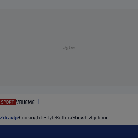
Oglas
VRIJEME
N1 TEME
Zdravlje
Cooking
Lifestyle
Kultura
Showbiz
Ljubimci
REGIJA