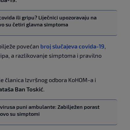
 covida ili gripu? Liječnici upozoravaju na
ovo su četiri glavna simptoma
bilježe povećan
broj slučajeva covida-19
,
ripa, a razlikovanje simptoma i pravilno
 je članica Izvršnog odbora KoHOM-a i
ataša Ban Toskić
.
avirusa puni ambulante: Zabilježen porast
 ovo su simptomi