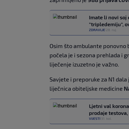
Imate li novi soj
"tripledemiju", 
ZDRAVLJE
28. ruj.
|
Osim što ambulante ponovno 
počela je i sezona prehlada i g
liječenje izuzetno je važno.
Savjete i preporuke za N1 dala
liječnica obiteljske medicine
N
Ljetni val koron
prodaje testova,
VIJESTI
31. kol.
|