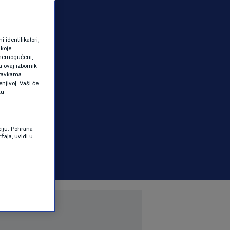
identifikatori,
 koje
 onemogućeni,
a ovaj izbornik
ostavkama
njivo]. Vaši će
ku
ciju. Pohrana
žaja, uvidi u