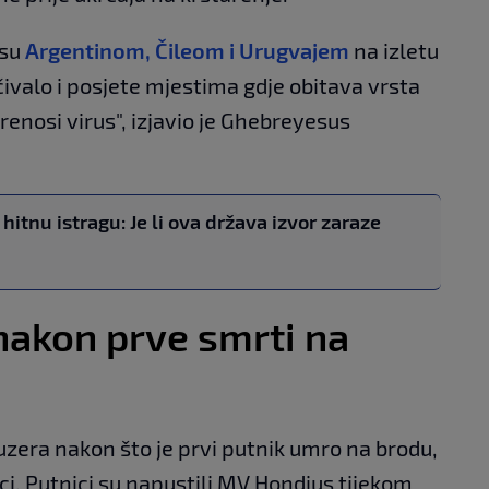
 su
Argentinom, Čileom i Urugvajem
na izletu
čivalo i posjete mjestima gdje obitava vrsta
renosi virus", izjavio je Ghebreyesus
hitnu istragu: Je li ova država izvor zaraze
 nakon prve smrti na
ruzera nakon što je prvi putnik umro na brodu,
ci. Putnici su napustili MV Hondius tijekom