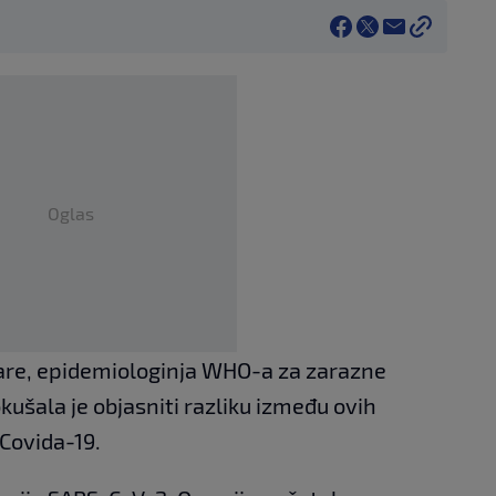
Oglas
are, epidemiologinja WHO-a za zarazne
kušala je objasniti razliku između ovih
Covida-19.