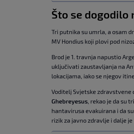
Što se dogodilo
Tri putnika su umrla, a osam d
MV Hondius koji plovi pod ni
Brod je 1. travnja napustio Arg
uključivati ​​zaustavljanja na 
lokacijama, iako se njegov itin
Voditelj Svjetske zdravstvene
Ghebreyesus
, rekao je da su 
hantavirusa evakuirana i da su
rizik za javno zdravlje i dalje j