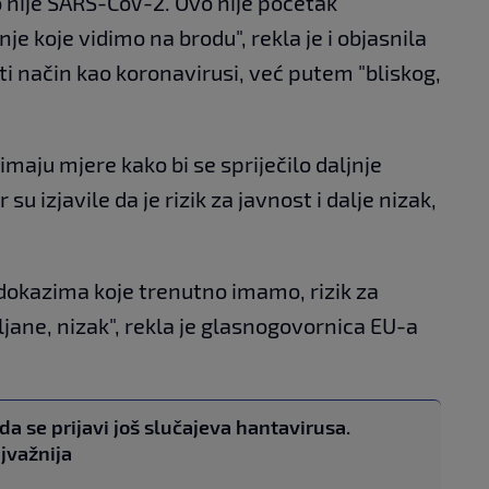
 nije SARS-CoV-2. Ovo nije početak
je koje vidimo na brodu", rekla je i objasnila
sti način kao koronavirusi, već putem "bliskog,
maju mjere kako bi se spriječilo daljnje
su izjavile da je rizik za javnost i dalje nizak,
dokazima koje trenutno imamo, rizik za
pljane, nizak", rekla je glasnogovornica EU-a
a se prijavi još slučajeva hantavirusa.
ajvažnija