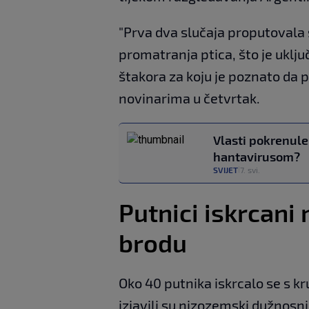
"Prva dva slučaja proputovala
promatranja ptica, što je uklju
štakora za koju je poznato da p
novinarima u četvrtak.
Vlasti pokrenule 
hantavirusom?
SVIJET
7. svi.
|
Putnici iskrcani
brodu
Oko 40 putnika iskrcalo se s k
izjavili su nizozemski dužnosni