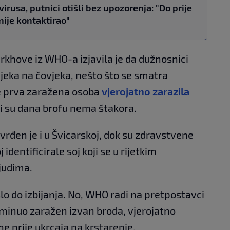
rusa, putnici otišli bez upozorenja: "Do prije
 nije kontaktirao"
hove iz WHO-a izjavila je da dužnosnici
vjeka na čovjeka, nešto što se smatra
 je prva zaražena osoba
vjerojatno zarazila
li su dana brofu nema štakora.
rđen je i u Švicarskoj, dok su zdravstvene
j identificirale soj koji se u rijetkim
judima.
ošlo do izbijanja. No, WHO radi na pretpostavci
reminuo zaražen izvan broda, vjerojatno
e prije ukrcaja na krstarenje.