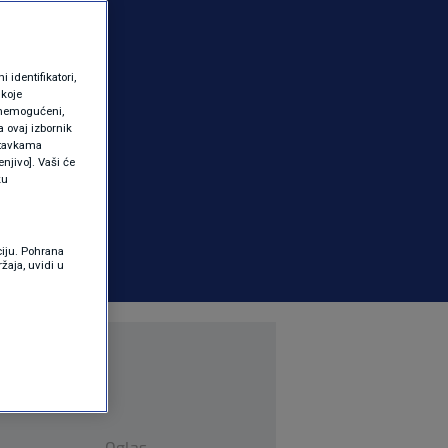
identifikatori,
 koje
 onemogućeni,
a ovaj izbornik
ostavkama
njivo]. Vaši će
ku
ciju. Pohrana
žaja, uvidi u
Oglas