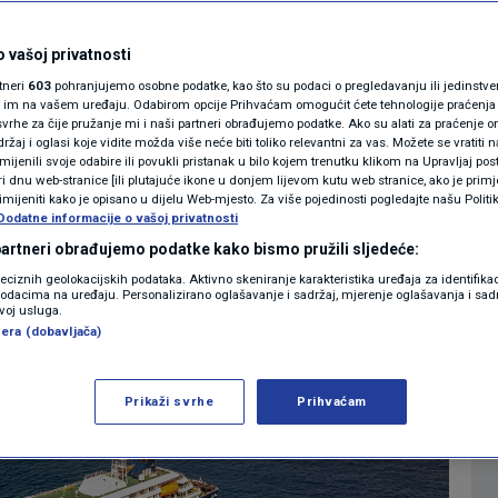
bojati hantavirusa?
MAGAZIN
tručnjaci
N1 KOMENTAR
 vašoj privatnosti
rtneri
603
pohranjujemo osobne podatke, kao što su podaci o pregledavanju ili jedinstveni 
KOLUMNE
o im na vašem uređaju. Odabirom opcije Prihvaćam omogućit ćete tehnologije praćenja
1
SVIJET
komentar
|
vrhe za čije pružanje mi i naši partneri obrađujemo podatke. Ako su alati za praćenje
žaj i oglasi koje vidite možda više neće biti toliko relevantni za vas. Možete se vratiti n
N1(DIS)INFO
zmijenili svoje odabire ili povukli pristanak u bilo kojem trenutku klikom na Upravljaj p
i dnu web-stranice [ili plutajuće ikone u donjem lijevom kutu web stranice, ako je primje
KLIMATSKE PROMJENE
rimijeniti kako je opisano u dijelu Web-mjesto. Za više pojedinosti pogledajte našu Politi
Više
Dodatne informacije o vašoj privatnosti
FOTO
 partneri obrađujemo podatke kako bismo pružili sljedeće:
reciznih geolokacijskih podataka. Aktivno skeniranje karakteristika uređaja za identifika
p podacima na uređaju. Personalizirano oglašavanje i sadržaj, mjerenje oglašavanja i sadr
VIDEO
zvoj usluga.
era (dobavljača)
Prikaži svrhe
Prihvaćam