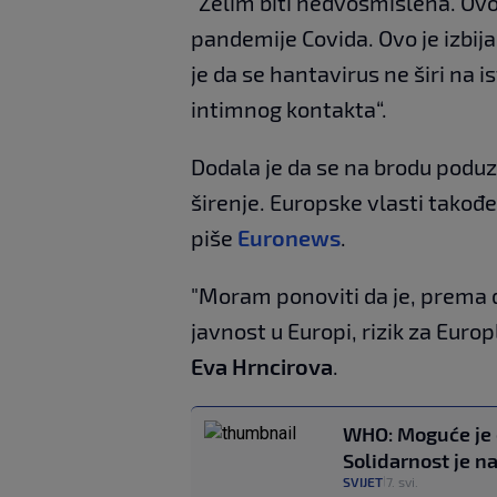
"Želim biti nedvosmislena. Ovo
pandemije Covida. Ovo je izbijan
je da se hantavirus ne širi na i
intimnog kontakta“.
Dodala je da se na brodu poduzi
širenje. Europske vlasti također 
piše
Euronews
.
"Moram ponoviti da je, prema 
javnost u Europi, rizik za Euro
Eva Hrncirova
.
WHO: Moguće je d
Solidarnost je n
SVIJET
7. svi.
|