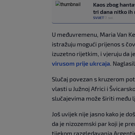
Kaos zbog hantavi
tri dana nitko ih
SVIJET
7. svi.
|
U međuvremenu, Maria Van Kerk
istražuju mogući prijenos s čo
izuzetno rijetkim, i vjeruju da
virusom prije ukrcaja
. Naglasi
Slučaj povezan s kruzerom potv
vlasti u Južnoj Africi i Švicarsko
slučajevima može širiti među l
Još uvijek nije jasno kako je d
da je nizozemski par koji je p
tijekom razgledavanja Argentin