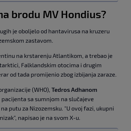
 na brodu MV Hondius?
rugih je oboljelo od hantavirusa na kruzeru
zozemskom zastavom.
entinu na krstarenju Atlantikom, a trebao je
Antarktici, Falklandskim otocima i drugim
erar od tada promijenio zbog izbijanja zaraze.
 organizacije (WHO),
Tedros Adhanom
tri pacijenta sa sumnjom na slučajeve
 na putu za Nizozemsku. "U ovoj fazi, ukupni
e nizak", napisao je na svom X-u.